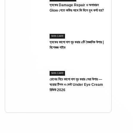
ত্বকের Damage Repair ও অসাধারন
Glow পেতে কফির সাথে কি দিলে মুখ ফর্সা হয়?
SKIN CARE
ত্বকের কালো দাগ দূর করার ৫টি বৈজ্ঞানিক উপায় |
বিশেষজ্ঞ গাইড
SKIN CARE
চোখের নিচে কালো দাগ দূর করার সেরা উপায় —
ঘরোয়া টিপস ও বেস্ট Under Eye Cream
রিভিউ 2026