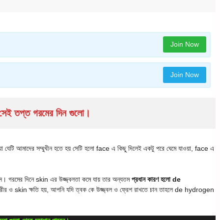
Join Now
Join Now
ম সেই তপ্ত গরমের দিন গুলো।
া যেটি আমাদের সম্মুখীন হতে হয় সেটি হলো face এ কিছু দিলেই একটু পরে ঘেমে যাওয়া, face এ
পস। গরমের দিনে skin এর উজ্জ্বলতা কমে যায় তার অন্যতম
প্রধান কারণ হলো de
াথে শরীর ও skin ক্ষতি হয়, আপনি যদি ত্বক কে উজ্জ্বল ও ফ্রেশ রাখতে চান তাহলে de hydrogen