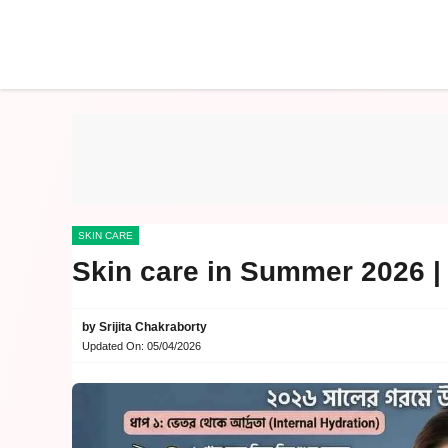
Skip
to
content
SKIN CARE
Skin care in Summer 2026 | মু
by
Srijita Chakraborty
Updated On:
05/04/2026