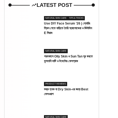
LATEST POST
NATURAL SKIN CARE
TIPS & TRICKS
Use DIY Face Serum ’26 | গ্লোয়িং
স্কিন পেতে বাড়িতে তৈরি অ্যালোভেরা ও ভিটামিন
E সিরাম
NATURAL SKIN CARE
গরমকালে Oily Skin ও Sun Tan দূর করতে
মুলতানি মাটি ও টমেটোর ফেসপ্যাক
PRODUCT REVIEWS
শুষ্ক ত্বক বা Dry Skin-এর জন্য Best
ফেসওয়াশ
NATURAL SKIN CARE