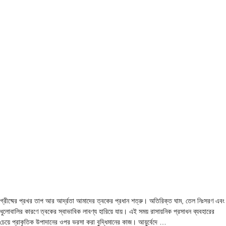
গ্রীষ্মের প্রখর তাপ আর আর্দ্রতা আমাদের ত্বকের প্রধান শত্রু। অতিরিক্ত ঘাম, তেল নিঃসরণ এবং
ধুলোবালির কারণে ত্বকের স্বাভাবিক লাবণ্য হারিয়ে যায়। এই সময় রাসায়নিক প্রসাধন ব্যবহারের
চেয়ে প্রাকৃতিক উপাদানের ওপর ভরসা করা বুদ্ধিমানের কাজ। আয়ুর্বেদে …