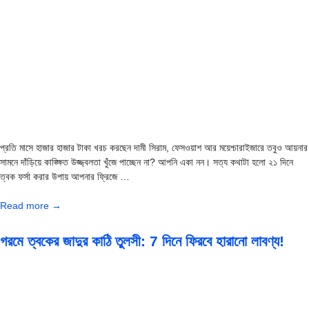
প্রতি মাসে হাজার হাজার টাকা খরচ করছেন দামী সিরাম, ফেসওয়াশ আর ময়েশ্চারাইজারে তবুও আয়নার
সামনে দাঁড়িয়ে কাঙ্ক্ষিত উজ্জ্বলতা খুঁজে পাচ্ছেন না? আপনি একা নন। সত্য কথাটা হলো ২১ দিনে
ত্বক ফর্সা করার উপায় আপনার ফ্রিজে …
Read more →
গরমে ত্বকের জাদুর কাঠি তুলসী: 7 দিনে ফিরবে হারানো লাবণ্য!