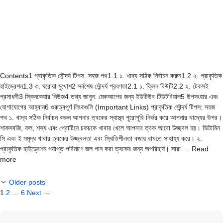
Contents1 প্রাকৃতিক সৌন্দর্য টিপস: সহজ পথ1.1 ১. খাদ্য সঠিক নির্বাচন করুন1.2 ২. প্রাকৃতিক
হাইড্রেশন1.3 ৩. ঘরোয়া মুখোশ2 সর্বশেষ সৌন্দর্য প্রবণতা2.1 ১. ক্লিন বিউটি2.2 ২. টেকসই
প্রসাধনী3 স্কিনকেয়ার নিউজ4 তথ্য জানুন: মেকআপের জন্য ইউটিউব টিউটরিয়াল5 উপসংহার এবং
যোগাযোগের আহ্বান6 গুরুত্বপূর্ণ লিংকগুলি (Important Links) প্রাকৃতিক সৌন্দর্য টিপস: সহজ
পথ ১. খাদ্য সঠিক নির্বাচন করুন আপনার ত্বকের স্বাস্থ্য পুরোপুরি নির্ভর করে আপনার খাদ্যের উপর।
শাকসবজি, ফল, শস্য এবং প্রোটিনে চকচকে খাবার খেলে আপনার ত্বক আরো উজ্জ্বল হয়। ভিটামিন
সি এবং ই সমৃদ্ধ খাবার ত্বকের উজ্জ্বলতা এবং স্থিতিশীলতা বজায় রাখতে সাহায্য করে। ২.
প্রাকৃতিক হাইড্রেশন পর্যাপ্ত পরিমাণে জল পান করা ত্বকের জন্য অপরিহার্য। সারা … Read
more
Older posts
Page
Page
Page
1
2
…
6
Next
→