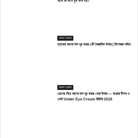
সাথে কি দিলে মুখ ফর্সা হয়?
SKIN CARE
ত্বকের কালো দাগ দূর করার ৫টি বৈজ্ঞানিক উপায় | বিশেষজ্ঞ গাইড
SKIN CARE
চোখের নিচে কালো দাগ দূর করার সেরা উপায় — ঘরোয়া টিপস ও
বেস্ট Under Eye Cream রিভিউ 2026