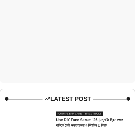
LATEST POST
NATURAL SKIN CARE
TIPS & TRICKS
Use DIY Face Serum ’26 | গ্লোয়িং স্কিন পেতে
বাড়িতে তৈরি অ্যালোভেরা ও ভিটামিন E সিরাম