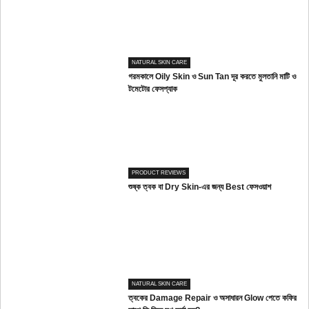
NATURAL SKIN CARE
গরমকালে Oily Skin ও Sun Tan দূর করতে মুলতানি মাটি ও
টমেটোর ফেসপ্যাক
PRODUCT REVIEWS
শুষ্ক ত্বক বা Dry Skin-এর জন্য Best ফেসওয়াশ
NATURAL SKIN CARE
ত্বকের Damage Repair ও অসাধারন Glow পেতে কফির