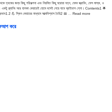
ত্বকের জন্য কিছু পরিকল্পনা এবং নিয়মিত কিছু ঘরোয়া যত্ন, যেমন স্ক্রাবিং, ফেস মাস্ক, ও
ো। একটু প্ল্যানিং আর হালকা কেয়ারেই হোমে বসেই পেয়ে যাবে ব্রাইডাল গ্লো। Contents1 🌟
কের প্রভাব1.2 💪 স্কিন কেয়ারের মাধ্যমে আত্মবিশ্বাস তৈরি2 📅 … Read more
মেকআপ করে