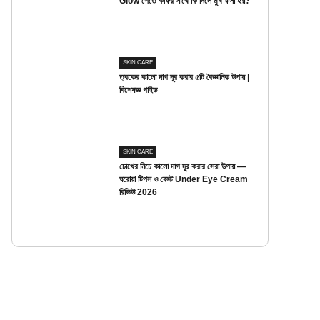
Glow পেতে কফির সাথে কি দিলে মুখ ফর্সা হয়?
SKIN CARE
ত্বকের কালো দাগ দূর করার ৫টি বৈজ্ঞানিক উপায় |
বিশেষজ্ঞ গাইড
SKIN CARE
চোখের নিচে কালো দাগ দূর করার সেরা উপায় —
ঘরোয়া টিপস ও বেস্ট Under Eye Cream
রিভিউ 2026