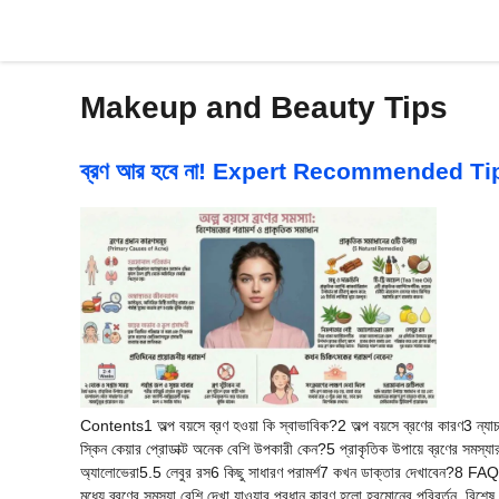
Skip
to
content
Makeup and Beauty Tips
ব্রণ আর হবে না! Expert Recommended Ti
Contents1 অল্প বয়সে ব্রণ হওয়া কি স্বাভাবিক?2 অল্প বয়সে ব্রণের কারণ3 ন্যাচা
স্কিন কেয়ার প্রোডাক্ট অনেক বেশি উপকারী কেন?5 প্রাকৃতিক উপায়ে ব্রণের সমস্
অ্যালোভেরা5.5 লেবুর রস6 কিছু সাধারণ পরামর্শ7 কখন ডাক্তার দেখাবেন?8 FAQ9 গু
মধ্যে ব্রণের সমস্যা বেশি দেখা যাওয়ার প্রধান কারণ হলো হরমোনের পরিবর্তন, বিশেষ