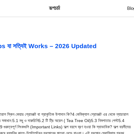
রূপচর্চা
Blo
ps যা সত্যিই Works – 2026 Updated
রাল স্কিন কেয়ার প্রোডাক্ট বা প্রাকৃতিক উপাদান কি?4 কেমিক্যাল প্রোডাক্ট এর থেকে ন্যাচারাল
যার সমাধান:5.1 মধু ও দারুচিনি5.2 টি ট্রি অয়েল ( Tea Tree Oil)5.3 নিমপাতার পেস্ট5.4
রুত্বপূর্ণ লিংকগুলি (Important Links) অল্প বয়সে ব্রণ হওয়া কি স্বাভাবিক? অল্প বয়সীদের
 করে বয়সন্ধি কালে টেস্টোস্টেরন হরমোনের মাত্রা বেড়ে যাওয়া। এই হরমোন সেবাসিয়াস গ্রন্থ