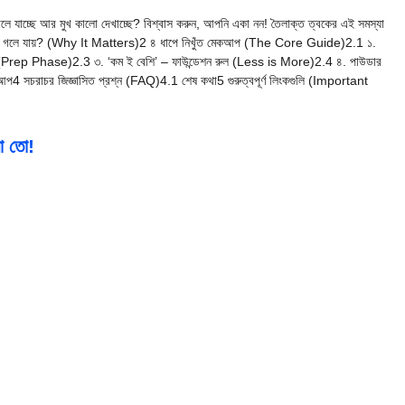
ন গলে যাচ্ছে আর মুখ কালো দেখাচ্ছে? বিশ্বাস করুন, আপনি একা নন! তৈলাক্ত ত্বকের এই সমস্যা
 গলে যায়? (Why It Matters)2 ৪ ধাপে নিখুঁত মেকআপ (The Core Guide)2.1 ১.
মার (Prep Phase)2.3 ৩. ‘কম ই বেশি’ – ফাউন্ডেশন রুল (Less is More)2.4 ৪. পাউডার
4 সচরাচর জিজ্ঞাসিত প্রশ্ন (FAQ)4.1 শেষ কথা5 গুরুত্বপূর্ণ লিংকগুলি (Important
া তো!