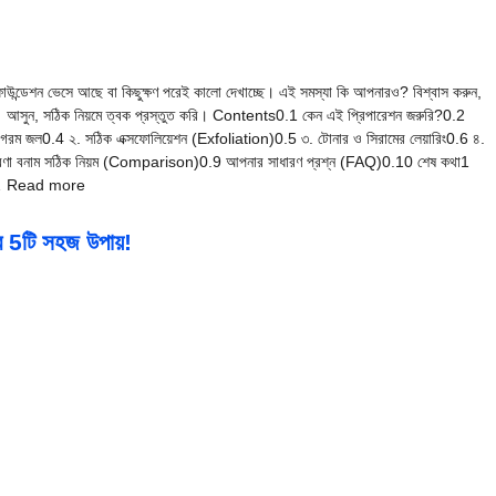
ফাউন্ডেশন ভেসে আছে বা কিছুক্ষণ পরেই কালো দেখাচ্ছে। এই সমস্যা কি আপনারও? বিশ্বাস করুন,
তে। আসুন, সঠিক নিয়মে ত্বক প্রস্তুত করি। Contents0.1 কেন এই প্রিপারেশন জরুরি?0.2
গরম জল0.4 ২. সঠিক এক্সফোলিয়েশন (Exfoliation)0.5 ৩. টোনার ও সিরামের লেয়ারিং0.6 ৪.
পুরনো ধারণা বনাম সঠিক নিয়ম (Comparison)0.9 আপনার সাধারণ প্রশ্ন (FAQ)0.10 শেষ কথা1
ের … Read more
র 5টি সহজ উপায়!