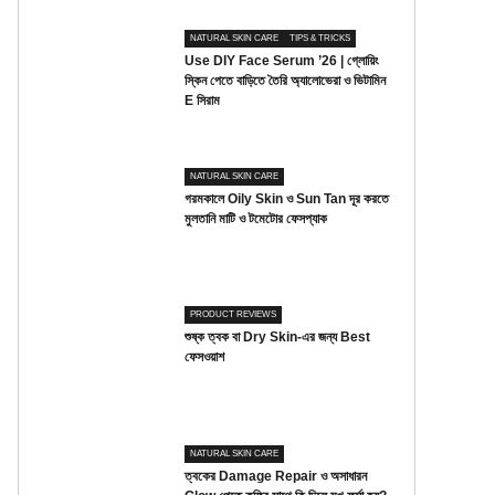
NATURAL SKIN CARE
TIPS & TRICKS
Use DIY Face Serum ’26 | গ্লোয়িং
স্কিন পেতে বাড়িতে তৈরি অ্যালোভেরা ও ভিটামিন
E সিরাম
NATURAL SKIN CARE
গরমকালে Oily Skin ও Sun Tan দূর করতে
মুলতানি মাটি ও টমেটোর ফেসপ্যাক
PRODUCT REVIEWS
শুষ্ক ত্বক বা Dry Skin-এর জন্য Best
ফেসওয়াশ
NATURAL SKIN CARE
ত্বকের Damage Repair ও অসাধারন