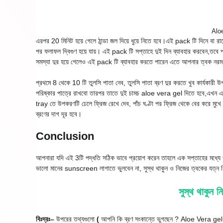
Alo
এরপর 20 মিনিট হয়ে গেলে ঠান্ডা জল দিয়ে ধুয়ে নিতে হবে।এই pack টি দিনে বা 
পর ফলাফল দ্বিগুণ হয়ে যায়। এই pack টি সপ্তাহে দুই দিন ব্যাবহার করবেন,তবে
সমস্যা দুর হয়ে গেলেও এই pack টি ব্যাবহার করতে পারেন এতে আপনার ত্বক নরম 
প্রথমে 8 থেকে 10 টি তুলসি পাতা নেব, তুলসি পাতা ব্রণ দুর করতে খুব কার্যকারী উপ
পরিষ্কার পাত্রে রাখবো তারপর তাতে দুই চামচ aloe vera gel দিতে হবে,এখন এ
tray তে উপকরণটি ঢেলে ফ্রিজ রেখে দেব, পাঁচ ঘণ্টা পর ফ্রিজ থেকে বের করে মুখে
ব্রণের দাগ দূর হবে।
Conclusion
আপনারা যদি এই 3টি পদ্ধতি সঠিক ভাবে প্রয়োগ করেন তাহলে এক সপ্তাহের মধ্যে খ
ভালো মানের sunscreen লাগাতে ভুলবেন না, সুস্থ থাকুন ও নিজের ত্বকের যত্ন 
সুস্থ থাকুন 
বিঃদ্রঃ–
উপরের তথ্যগুলো
(
আপনি কি ব্রণ সংকান্তে ভুগছেন ? Aloe Vera gel