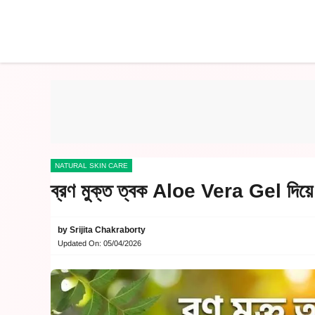
Skip
to
content
NATURAL SKIN CARE
ব্রণ মুক্ত ত্বক Aloe Vera Gel দ
by
Srijita Chakraborty
Updated On:
05/04/2026