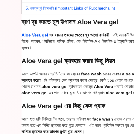
5.
গুরুত্বপূর্ণ লিংকগুলি (Important Links of Rupcharcha.in)
ব্রণ দূর করতে মূল উপাদান Aloe Vera gel
Aloe Vera gel
সব ধরনের ত্বকের ক্ষেত্রে খুব ভালো কার্যকরী।
এই কয়েকটি উপ
জিংক, আয়রন, পটাসিয়াম, ফলিক এসিড, এবং ভিটামিন-A ও ভিটামিন-B ইত্যাদি তাই 
তুলবে।
Aloe Vera gel ব্যাবহার করার কিছু নিয়ম
আগে আপনি আপনার প্রতিদিনের ব্যাবহারের
face wash
নেবেন তারপর
aloe v
ব্যাবহার করেন,
এই পরিস্কার জেল ব্যাবহার করার ক্ষেত্রে একটি tips খেয়াল রাখত
খেয়াল রাখবেন
aloe vera gel
ব্যাবহারের ক্ষেত্রে
Aloe Vera
পাতাটি গোড়ার
aloe vera gel
এর পাতা থেকে ধুয়ে নিয়ে তারপর পরিস্কার
aloe vera gel
ব
Aloe Vera gel এর কিছু ফেস প্যাক
আগে হাত দুটি ভিজিয়ে নিন জলে, তারপর পরিমাণ মত
face wash
নেবেন এরপর এ
হলকা হতে এক মিনিট ম্যাসেজ করে ধুয়ে ফেলবেন। এই ভাবে প্রতিদিন সকালে ঘুম থে
লাগিয়ে ম্যাসেজ করে তারপর মুখটা ধুয়ে নেবেন।