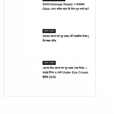
ত্বকের Damage Repair ও অসাধারন
Glow পেতে কফির সাথে কি দিলে মুখ ফর্সা হয়?
SKIN CARE
ত্বকের কালো দাগ দূর করার ৫টি বৈজ্ঞানিক উপায় |
বিশেষজ্ঞ গাইড
SKIN CARE
চোখের নিচে কালো দাগ দূর করার সেরা উপায় —
ঘরোয়া টিপস ও বেস্ট Under Eye Cream
রিভিউ 2026