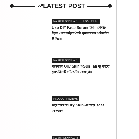
LATEST POST
NATURAL SKIN CARE
TIPS & TRICKS
Use DIY Face Serum ’26 | গ্লোয়িং
স্কিন পেতে বাড়িতে তৈরি অ্যালোভেরা ও ভিটামিন
E সিরাম
NATURAL SKIN CARE
গরমকালে Oily Skin ও Sun Tan দূর করতে
মুলতানি মাটি ও টমেটোর ফেসপ্যাক
PRODUCT REVIEWS
শুষ্ক ত্বক বা Dry Skin-এর জন্য Best
ফেসওয়াশ
NATURAL SKIN CARE