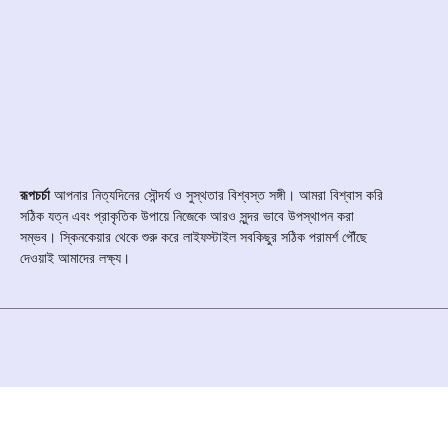
রূপচর্চা
আপনার নিত্যদিনের সৌন্দর্য ও সুস্থতার বিশ্বস্ত সঙ্গী। আমরা বিশ্বাস করি
সঠিক যত্ন এবং প্রাকৃতিক উপায়ে নিজেকে আরও সুন্দর ভাবে উপস্থাপন করা
সম্ভব। স্কিনকেয়ার থেকে শুরু করে লাইফস্টাইল সবকিছুর সঠিক পরামর্শ পৌঁছে
দেওয়াই আমাদের লক্ষ্য।