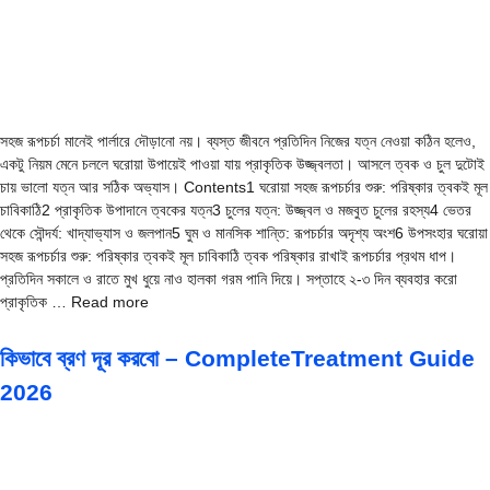
সহজ রূপচর্চা মানেই পার্লারে দৌড়ানো নয়। ব্যস্ত জীবনে প্রতিদিন নিজের যত্ন নেওয়া কঠিন হলেও,
একটু নিয়ম মেনে চললে ঘরোয়া উপায়েই পাওয়া যায় প্রাকৃতিক উজ্জ্বলতা। আসলে ত্বক ও চুল দুটোই
চায় ভালো যত্ন আর সঠিক অভ্যাস। Contents1 ঘরোয়া সহজ রূপচর্চার শুরু: পরিষ্কার ত্বকই মূল
চাবিকাঠি2 প্রাকৃতিক উপাদানে ত্বকের যত্ন3 চুলের যত্ন: উজ্জ্বল ও মজবুত চুলের রহস্য4 ভেতর
থেকে সৌন্দর্য: খাদ্যাভ্যাস ও জলপান5 ঘুম ও মানসিক শান্তি: রূপচর্চার অদৃশ্য অংশ6 উপসংহার ঘরোয়া
সহজ রূপচর্চার শুরু: পরিষ্কার ত্বকই মূল চাবিকাঠি ত্বক পরিষ্কার রাখাই রূপচর্চার প্রথম ধাপ।
প্রতিদিন সকালে ও রাতে মুখ ধুয়ে নাও হালকা গরম পানি দিয়ে। সপ্তাহে ২-৩ দিন ব্যবহার করো
প্রাকৃতিক … Read more
কিভাবে ব্রণ দূর করবো – CompleteTreatment Guide
2026