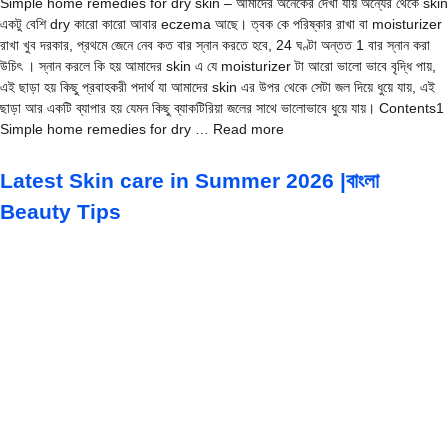
Simple home remedies for dry skin – আমাদের অনেকের দেখা যায় অন্যের থেকে skin
একটু বেশি dry কারো কারো আবার eczema আছে। ত্বক কে পরিষ্কার রাখা বা moisturizer
রাখা খুব দরকার, প্রথমে জেনে নেব কত বার স্নান করতে হবে, 24 ঘণ্টা অন্তত 1 বার স্নান করা
উচিৎ । স্নান করলে কি হয় আমাদের skin এ যে moisturizer টা আরো ভালো ভাবে বৃদ্ধি পায়,
এই ছাড়া হয় কিছু প্রবাহকরী পদার্থ যা আমাদের skin এর উপর থেকে সেটা জল দিয়ে ধুয়ে যায়, এই
ছাড়া আর একটি ব্যাপার হয় যেমন কিছু ব্যাকটিরিয়া জলের সাথে ভালোভাবে ধুয়ে যায়। Contents1
Simple home remedies for dry … Read more
Latest Skin care in Summer 2026 |বাংলা
Beauty Tips