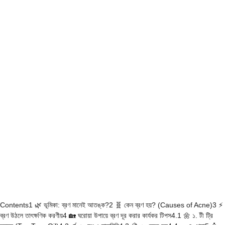
Contents1 🌿 ভূমিকা: ব্রণ মানেই আতঙ্ক?2 🧬 কেন ব্রণ হয়? (Causes of Acne)3 ⚡
ব্রণ উঠলে তাৎক্ষণিক করণীয়4 🏡 ঘরোয়া উপায়ে ব্রণ দূর করার কার্যকর টিপস4.1 🌼 ১. টী ট্রি