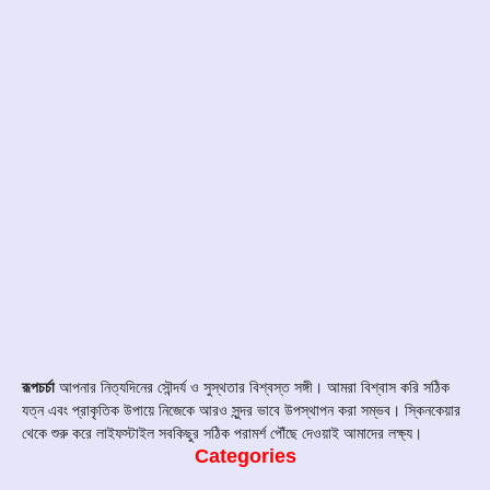
রূপচর্চা
আপনার নিত্যদিনের সৌন্দর্য ও সুস্থতার বিশ্বস্ত সঙ্গী। আমরা বিশ্বাস করি সঠিক
যত্ন এবং প্রাকৃতিক উপায়ে নিজেকে আরও সুন্দর ভাবে উপস্থাপন করা সম্ভব। স্কিনকেয়ার
থেকে শুরু করে লাইফস্টাইল সবকিছুর সঠিক পরামর্শ পৌঁছে দেওয়াই আমাদের লক্ষ্য।
Categories