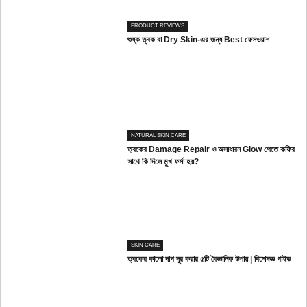
PRODUCT REVIEWS
শুষ্ক ত্বক বা Dry Skin-এর জন্য Best ফেসওয়াশ
NATURAL SKIN CARE
ত্বকের Damage Repair ও অসাধারন Glow পেতে কফির
সাথে কি দিলে মুখ ফর্সা হয়?
SKIN CARE
ত্বকের কালো দাগ দূর করার ৫টি বৈজ্ঞানিক উপায় | বিশেষজ্ঞ গাইড