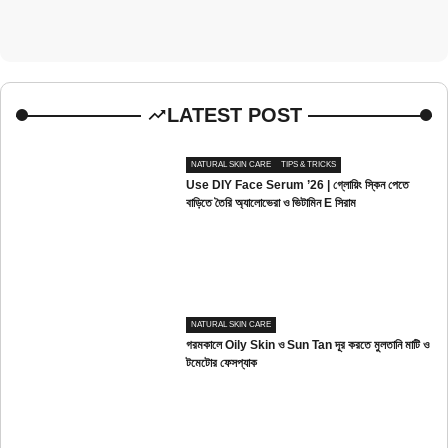
LATEST POST
NATURAL SKIN CARE
TIPS & TRICKS
Use DIY Face Serum ’26 | গ্লোয়িং স্কিন পেতে
বাড়িতে তৈরি অ্যালোভেরা ও ভিটামিন E সিরাম
NATURAL SKIN CARE
গরমকালে Oily Skin ও Sun Tan দূর করতে মুলতানি মাটি ও
টমেটোর ফেসপ্যাক