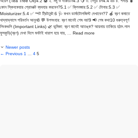
অয়েল (Tea Tree Oil)4.2 🍯 ২. মধু ও দারুচিনি4.3 🍋 ৩. লেবুর রস4.4 🥒 ৪. শসা5 🧴
কোন স্কিনকেয়ার প্রোডাক্ট ব্যবহার করবেন?5.1 ✅ ক্লিনজার:5.2 ✅ টোনার:5.3 ✅
Moisturizer:5.4 ✅ স্পট ট্রিটমেন্ট:6 🩺 কখন ডার্মাটোলজিস্ট দেখাবেন?7 🍎 ব্রণ কমাতে
খাদ্যাভ্যাসে পরিবর্তন আনুন8 💬 উপসংহার: ব্রণ মানেই শেষ নয়!9 📢 শেষ কথা10 গুরুত্বপূর্ণ
লিংকগুলি (Important Links) 🌿 ভূমিকা: ব্রণ মানেই আতঙ্ক? আয়নায় তাকিয়ে হঠাৎ লাল
ফুসকুড়ি(ব্রণ) দেখা দিলে মনটাই খারাপ হয়ে যায়, … Read more
Newer posts
Page
Page
Page
←
Previous
1
…
4
5