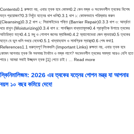
Contents0.1 রুক্ষতা নয়, এবার ত্বক হবে কোমল0.2 কেন শুষ্ক ও সংবেদনশীল ত্বকের বিশেষ
যত্ন প্রয়োজন?0.3 নিখুঁত যত্নের ধাপ গুলি0.3.1 ধাপ ১: কোমলভাবে পরিষ্কার করুন
(Cleansing)0.3.2 ধাপ ২: সিরামাইডের শক্তি (Barrier Repair)0.3.3 ধাপ ৩: আর্দ্রতা
ধরে রাখুন (Moisturizing)0.3.4 ধাপ ৪: সানস্ক্রিন বাধ্যতামূলক0.4 প্রাকৃতিক উপায়ে ত্বকের
অতিরিক্ত যত্ন0.4.1 মধু ও গোলাপ জলের ম্যাজিক0.4.2 অ্যালোভেরা জেল ব্যবহার0.5 ত্বকের
যত্নে যে ভুল গুলি শুধরে নেবেন0.5.1 খাদ্যাভ্যাস ও সামগ্রিক স্বাস্থ্য0.6 শেষ কথা1
References1.1 গুরুত্বপূর্ণ লিংকগুলি (Important Links) রুক্ষতা নয়, এবার ত্বক হবে
কোমল আপনার ত্বক কি সবসময় টানটান ও শুষ্ক লাগে? সংবেদনশীল ত্বকের সমস্যা আরও বেশি হতে
পারে। আমরা সবাই উজ্জ্বল ত্বক [1] পেতে চাই। … Read more
স্কিনিমালিজম: 2026 এর ত্বকের যত্নের গোপন মন্ত্র যা আপনার
বয়স ১০ বছর কমিয়ে দেবে!