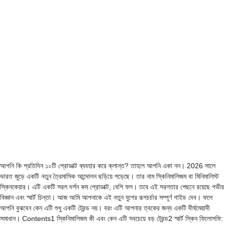
আপনি কি প্রতিদিন ১০টি প্রোডাক্ট ব্যবহার করে ক্লান্ত? তাহলে আপনি একা নন। 2026 সালে
ভারত জুড়ে একটি নতুন ত্রৈমাসিক আন্দোলন ছড়িয়ে পড়েছে। তার নাম স্কিনিমালিজম বা মিনিমালিস্ট
স্কিনকেয়ার। এটি একটি সরল দর্শন কম প্রোডাক্ট, বেশি ফল। তবে এই সরলতার পেছনে রয়েছে গভীর
বিজ্ঞান এবং স্মার্ট চিন্তা। আজ আমি আপনাকে এই নতুন যুগের রূপচর্চার সম্পূর্ণ গাইড দেব। ফলে
আপনি বুঝবেন কেন এটি শুধু একটি ট্রেন্ড নয়। বরং এটি আপনার ত্বকের জন্য একটি দীর্ঘমেয়াদী
সমাধান।​ Contents1 স্কিনিমালিজম কী এবং কেন এটি সবচেয়ে বড় ট্রেন্ড2 স্মার্ট স্কিন ফিলোসফি: