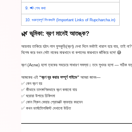
9.
📢 শেষ কথা
10.
গুরুত্বপূর্ণ লিংকগুলি (Important Links of Rupcharcha.in)
🌿 ভূমিকা: ব্রণ মানেই আতঙ্ক?
আয়নায় তাকিয়ে হঠাৎ লাল ফুসকুড়ি(ব্রণ) দেখা দিলে মনটাই খারাপ হয়ে যায়, তাই না?
বিশেষ করে যখন সেটা নাকের মাঝখানে বা কপালের মাঝখানে জাঁকিয়ে বসে! 😅
ব্রণ (Acne) হলো ত্বকের সবচেয়ে সাধারণ সমস্যা। তবে সুখবর হলো — সঠিক যত্ন, খাব
আজকের এই
“ব্রণ দূর করার সম্পূর্ণ গাইডে”
আমরা জানব—
✅ কেন ব্রণ হয়
✅ কীভাবে তাৎক্ষণিকভাবে ব্রণ কমানো যায়
✅ ঘরোয়া উপায়ে চিকিৎসা
✅ কোন স্কিন কেয়ার প্রোডাক্ট ব্যবহার করবেন
✅ কখন ডার্মাটোলজিস্ট দেখানো উচিত