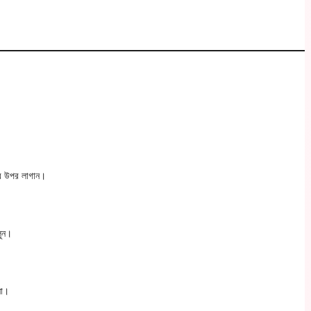
রণের উপর লাগান।
লুন।
না।