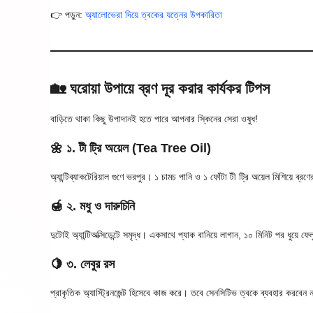
👉 পড়ুন:
অ্যালোভেরা দিয়ে ত্বকের যত্নের উপকারিতা
🏡 ঘরোয়া উপায়ে ব্রণ দূর করার কার্যকর টিপস
বাড়িতে থাকা কিছু উপাদানই হতে পারে আপনার স্কিনের সেরা ওষুধ!
🌼 ১. টী ট্রি অয়েল (Tea Tree Oil)
অ্যান্টিব্যাকটেরিয়াল গুণে ভরপুর। ১ চামচ পানি ও ১ ফোঁটা টী ট্রি অয়েল মিশিয়ে ব্
🍯 ২. মধু ও দারুচিনি
দুটোই অ্যান্টিঅক্সিডেন্টে সমৃদ্ধ। একসাথে প্যাক বানিয়ে লাগান, ১০ মিনিট পর ধুয়ে ফে
🍋 ৩. লেবুর রস
প্রাকৃতিক অ্যাস্ট্রিনজেন্ট হিসেবে কাজ করে। তবে সেনসিটিভ ত্বকে ব্যবহার করবেন 