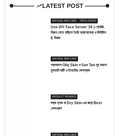
LATEST POST
NATURAL SKIN CARE
TIPS & TRICKS
Use DIY Face Serum ’26 | গ্লোয়িং
স্কিন পেতে বাড়িতে তৈরি অ্যালোভেরা ও ভিটামিন
E সিরাম
NATURAL SKIN CARE
গরমকালে Oily Skin ও Sun Tan দূর করতে
মুলতানি মাটি ও টমেটোর ফেসপ্যাক
PRODUCT REVIEWS
শুষ্ক ত্বক বা Dry Skin-এর জন্য Best
ফেসওয়াশ
NATURAL SKIN CARE