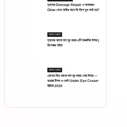
ত্বকের Damage Repair ও অসাধারন
Glow পেতে কফির সাথে কি দিলে মুখ ফর্সা হয়?
SKIN CARE
ত্বকের কালো দাগ দূর করার ৫টি বৈজ্ঞানিক উপায় |
বিশেষজ্ঞ গাইড
SKIN CARE
চোখের নিচে কালো দাগ দূর করার সেরা উপায় —
ঘরোয়া টিপস ও বেস্ট Under Eye Cream
রিভিউ 2026