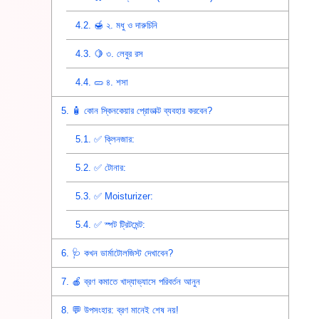
4.2.
🍯 ২. মধু ও দারুচিনি
4.3.
🍋 ৩. লেবুর রস
4.4.
🥒 ৪. শসা
5.
🧴 কোন স্কিনকেয়ার প্রোডাক্ট ব্যবহার করবেন?
5.1.
✅ ক্লিনজার:
5.2.
✅ টোনার:
5.3.
✅ Moisturizer:
5.4.
✅ স্পট ট্রিটমেন্ট:
6.
🩺 কখন ডার্মাটোলজিস্ট দেখাবেন?
7.
🍎 ব্রণ কমাতে খাদ্যাভ্যাসে পরিবর্তন আনুন
8.
💬 উপসংহার: ব্রণ মানেই শেষ নয়!