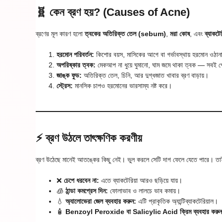
🧬 কেন ব্রণ হয়? (Causes of Acne)
ব্রণের মূল কারণ হলো
ত্বকের অতিরিক্ত তেল (sebum)
,
মরা কোষ
, এবং
ব্যাকটে
হরমোন পরিবর্তন:
কিশোর বয়স, মাসিকের আগে বা গর্ভাবস্থায় হরমোন ওঠানাম
অপরিষ্কার ত্বক:
মেকআপ না ধুয়ে ঘুমানো, ঘাম জমে থাকা ত্বক — সবই প
জাঙ্ক ফুড:
অতিরিক্ত তেল, চিনি, আর দুগ্ধজাত খাবার ব্রণ বাড়ায়।
স্ট্রেস:
মানসিক চাপও হরমোনের ভারসাম্য নষ্ট করে।
⚡ ব্রণ উঠলে তাৎক্ষণিক করণীয়
ব্রণ উঠেছে মানেই আতঙ্কের কিছু নেই। ভুল করলে সেটি দাগ ফেলে যেতে পারে। 
❌
চেপে ধরবেন না:
এতে ব্যাকটেরিয়া আরও ছড়িয়ে যায়।
🧊
ঠান্ডা কমপ্রেস দিন:
ফোলাভাব ও লালচে ভাব কমায়।
💧
অ্যালোভেরা জেল ব্যবহার করুন:
এটি প্রাকৃতিক অ্যান্টিব্যাকটেরিয়াল।
🧴
Benzoyl Peroxide বা Salicylic Acid ক্রিম ব্যবহার করুন