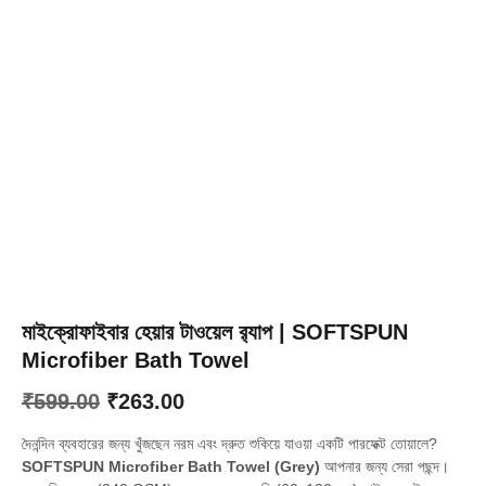
মাইক্রোফাইবার হেয়ার টাওয়েল র‍্যাপ | SOFTSPUN
Microfiber Bath Towel
Original
Current
₹
599.00
₹
263.00
price
price
দৈনন্দিন ব্যবহারের জন্য খুঁজছেন নরম এবং দ্রুত শুকিয়ে যাওয়া একটি পারফেক্ট তোয়ালে?
was:
is:
SOFTSPUN Microfiber Bath Towel (Grey)
আপনার জন্য সেরা পছন্দ।