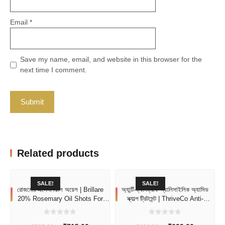
Email
*
Save my name, email, and website in this browser for the
next time I comment.
Related products
SALE!
SALE!
রোজমেরি এসেনশিয়াল অয়েল | Brillare
অ্যান্টি-ড্যানড্রাফ স্যালিসাইলিক অ্যাসিড
20% Rosemary Oil Shots For
স্ক্যাল্প ট্রিটমেন্ট | ThriveCo Anti-
Rapid Hair Growth
Dandruff Serum
0
0