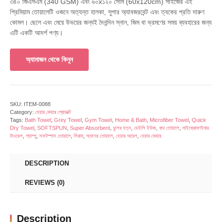
৩৪০ জিএসএম (340 GSM) এবং ৬০x১২০ সেমি (60x120cm) সাইজের এই
₹599.00.
₹263.00.
প্রিমিয়াম তোয়ালেটি ওজনে অত্যন্ত হালকা, সুপার অ্যাবজরবেন্ট এবং ত্বকের প্রতি দারুণ
কোমল। ছেলে এবং মেয়ে উভয়ের জন্যই দৈনন্দিন স্নান, জিম বা ভ্রমণের সময় ব্যবহারের জন্য
এটি একটি আদর্শ পণ্য।
অ্যামাজন থেকে কিনুন
SKU:
ITEM-0088
Category:
হেয়ার কেয়ার প্রোডাক্ট
Tags:
Bath Towel
,
Grey Towel
,
Gym Towel
,
Home & Bath
,
Microfiber Towel
,
Quick
Dry Towel
,
SOFTSPUN
,
Super Absorbent
,
চুলের যত্ন
,
ডেইলি ইউজ
,
বাথ তোয়ালে
,
মাইক্রোফাইবার
টাওয়েল
,
শ্যাম্পু
,
সফটস্পান তোয়ালে
,
সিরাম
,
স্নানের তোয়ালে
,
হেয়ার অয়েল
,
হেয়ার কেয়ার
DESCRIPTION
REVIEWS (0)
Description