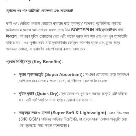
স্নানের পর পান আল্টিমেট কোমলতা এবং সতেজতা!
ভারী এবং দেরিতে শুকানো তোয়ালে ব্যবহার করে ক্লান্ত? আপনার প্রতিদিনের স্নানের
অভিজ্ঞতাকে আরও আরামদায়ক করতে বেছে নিন
SOFTSPUN মাইক্রোফাইবার বাথ
টাওয়েল
। সাধারণ সুতির তোয়ালের চেয়ে এটি অনেক দ্রুত জল শুষে নেয় এবং খুব তাড়াতাড়ি
শুকিয়ে যায়। এর সুপার সফট মাইক্রোফাইবার ফেব্রিক আপনার ত্বক এবং চুলের জন্য
অত্যন্ত কোমল, যা ঘষাঘষির কারণে হওয়া রুক্ষতা রোধ করে।
প্রধান বৈশিষ্ট্যসমূহ (Key Benefits):
সুপার অ্যাবজরবেন্ট (Super Absorbent):
সাধারণ তোয়ালের চেয়ে কয়েকগুণ
বেশি জল শুষে নেওয়ার ক্ষমতা রাখে, যা শরীরকে দ্রুত শুকিয়ে ফেলে।
কুইক ড্রাই (Quick Dry):
ব্যবহারের পর খুব অল্প সময়ের মধ্যেই এটি শুকিয়ে
যায়, তাই স্যাঁতস্যাঁতে গন্ধ হওয়ার কোনো ভয় থাকে না।
অত্যন্ত নরম ও হালকা (Super Soft & Lightweight):
৩৪০ জিএসএম
(340 GSM) মাইক্রোফাইবার দিয়ে তৈরি, যা ত্বকে দারুণ কোমল অনুভূতি দেয়
এবং ভ্রমণের সময় সহজে বহনযোগ্য।