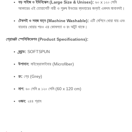
বড় সাইজ ও ইউনিসেক্স (Large Size & Unisex):
৬০ x ১২০ সেমি
আকারের এই তোয়ালেটি নারী ও পুরুষ উভয়ের ব্যবহারের জন্যই একদম মানানসই।
টেকসই ও সহজ যত্ন (Machine Washable):
এটি মেশিনে ধোয়া যায় এবং
বারবার ধোয়ার পরও এর কোমলতা ও রং অটুট থাকে।
প্রোডাক্ট স্পেসিফিকেশন (Product Specifications):
ব্র্যান্ড:
SOFTSPUN
উপাদান:
মাইক্রোফাইবার (Microfiber)
রং:
গ্রে (Grey)
মাপ:
৬০ সেমি x ১২০ সেমি (60 x 120 cm)
ওজন:
২৪৪ গ্রাম