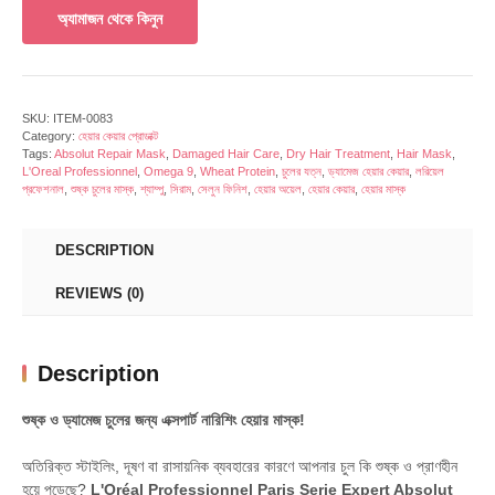
অ্যামাজন থেকে কিনুন
SKU:
ITEM-0083
Category:
হেয়ার কেয়ার প্রোডাক্ট
Tags:
Absolut Repair Mask
,
Damaged Hair Care
,
Dry Hair Treatment
,
Hair Mask
,
L'Oreal Professionnel
,
Omega 9
,
Wheat Protein
,
চুলের যত্ন
,
ড্যামেজ হেয়ার কেয়ার
,
লরিয়েল
প্রফেশনাল
,
শুষ্ক চুলের মাস্ক
,
শ্যাম্পু
,
সিরাম
,
সেলুন ফিনিশ
,
হেয়ার অয়েল
,
হেয়ার কেয়ার
,
হেয়ার মাস্ক
DESCRIPTION
REVIEWS (0)
Description
শুষ্ক ও ড্যামেজ চুলের জন্য এক্সপার্ট নারিশিং হেয়ার মাস্ক!
অতিরিক্ত স্টাইলিং, দূষণ বা রাসায়নিক ব্যবহারের কারণে আপনার চুল কি শুষ্ক ও প্রাণহীন
হয়ে পড়েছে?
L'Oréal Professionnel Paris Serie Expert Absolut