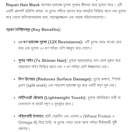
Repair Hair Mask
আপনার ড্যামেজ চুলকে পুনরায় জীবন্ত করে তুলতে পারে। এটি
একটি এক্সপার্ট নারিশিং মাস্ক, যা চুলের গভীরে প্রবেশ করে আর্দ্রতা ফিরিয়ে আনে এবং চুলকে
করে তোলে অবিশ্বাস্যরকম নরম, স্বাস্থ্যোজ্জ্বল এবং সহজে পরিচালনাযোগ্য।
প্রধান বৈশিষ্ট্যসমূহ (Key Benefits):
১৩ গুণ ড্যামেজ সুরক্ষা (13X Resistance):
এটি চুলের ভেঙে যাওয়া রোধ
করে এবং চুলকে ১৩ গুণ পর্যন্ত বেশি মজবুত করে তোলে।
সুপার শাইন (7x Shinier Hair):
চুলকে ম্যাড়ম্যাড়ে ভাব থেকে মুক্ত করে
ন্যাচারাল শাইন ফিরিয়ে আনে এবং ৭ গুণ পর্যন্ত বেশি উজ্জ্বলতা দেয়।
ডিপ রিপেয়ার (Reduces Surface Damage):
চুলের রুক্ষতা, স্প্লিট
এন্ডস (split ends) এবং সারফেস ড্যামেজ দূর করে একটি মসৃণ লুক দেয়।
লাইটওয়েট টেক্সচার (Lightweight Touch):
চুলকে অতিরিক্ত ভারী বা
তেলতেলে না করেই মসৃণ ও ফুরফুরে রাখে।
শক্তিশালী উপাদান:
হুইট প্রোটিন এবং ওমেগা-৯ (Wheat Protein +
Omega-9) দিয়ে তৈরি, যা চুলের গোড়া থেকে আগা পর্যন্ত দীর্ঘস্থায়ী পুষ্টি
জোগায়।