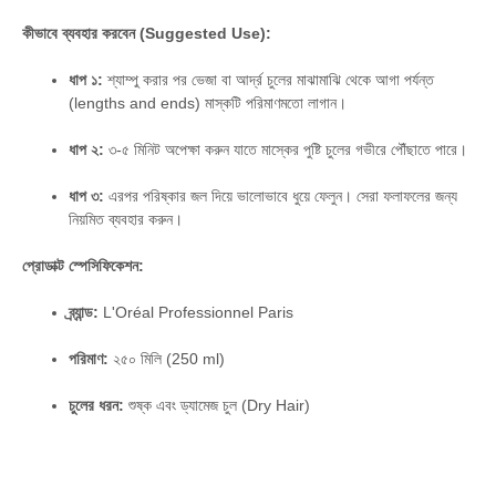
কীভাবে ব্যবহার করবেন (Suggested Use):
ধাপ ১:
শ্যাম্পু করার পর ভেজা বা আর্দ্র চুলের মাঝামাঝি থেকে আগা পর্যন্ত
(lengths and ends) মাস্কটি পরিমাণমতো লাগান।
ধাপ ২:
৩-৫ মিনিট অপেক্ষা করুন যাতে মাস্কের পুষ্টি চুলের গভীরে পৌঁছাতে পারে।
ধাপ ৩:
এরপর পরিষ্কার জল দিয়ে ভালোভাবে ধুয়ে ফেলুন। সেরা ফলাফলের জন্য
নিয়মিত ব্যবহার করুন।
প্রোডাক্ট স্পেসিফিকেশন:
ব্র্যান্ড:
L'Oréal Professionnel Paris
পরিমাণ:
২৫০ মিলি (250 ml)
চুলের ধরন:
শুষ্ক এবং ড্যামেজ চুল (Dry Hair)