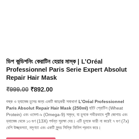
ডিপ কন্ডিশনিং কেরাটিন হেয়ার মাস্ক | L’Oréal
Professionnel Paris Serie Expert Absolut
Repair Hair Mask
Original
Current
₹
999.00
₹
892.00
price
price
শুষ্ক ও ড্যামেজ চুলের জন্য একটি জাদুকরী সমাধান!
L’Oréal Professionnel
was:
is:
Paris Absolut Repair Hair Mask (250ml)
হুইট প্রোটিন (Wheat
Protein) এবং ওমেগা-৯ (Omega-9) সমৃদ্ধ, যা চুলকে গভীরভাবে পুষ্টি জোগায় এবং
₹999.00.
₹892.00.
ড্যামেজ থেকে ১৩ গুণ (13X) পর্যন্ত সুরক্ষা দেয়। এটি চুলকে ভারী না করেই ৭ গুণ (7x)
বেশি উজ্জ্বলতা, মসৃণতা এবং একটি সুন্দর সিল্কি ফিনিশ প্রদান করে।