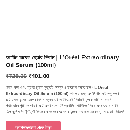
আর্গান অয়েল হেয়ার সিরাম | L’Oréal Extraordinary
Oil Serum (100ml)
Original
Current
₹
729.00
₹
401.00
price
price
শুষ্ক, রুক্ষ এবং ফ্রিজি চুলকে মুহূর্তেই সিল্কি ও উজ্জ্বল করতে চান?
L’Oréal
was:
is:
Extraordinary Oil Serum (100ml)
আপনার জন্য একটি পারফেক্ট সল্যুশন।
৬টি দুর্লভ ফুলের তেলের নির্যাস সমৃদ্ধ এই লাইটওয়েট সিরামটি চুলকে ভারী না করেই
₹729.00.
₹401.00.
গভীরভাবে পুষ্টি জোগায়। এটি একইসাথে হিট প্রটেক্টর, স্টাইলিং সিরাম এবং ওভার-নাইট
ডিপ কন্ডিশনিং ট্রিটমেন্ট হিসেবে কাজ করে আপনার চুলকে দেয় এক নজরকাড়া পারফেক্ট ফিনিশ!
অ্যামাজন/নায়কা থেকে কিনুন