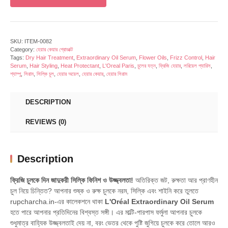
SKU:
ITEM-0082
Category:
হেয়ার কেয়ার প্রোডাক্ট
Tags:
Dry Hair Treatment
,
Extraordinary Oil Serum
,
Flower Oils
,
Frizz Control
,
Hair
Serum
,
Hair Styling
,
Heat Protectant
,
L'Oreal Paris
,
চুলের যত্ন
,
ফ্রিজি হেয়ার
,
লরিয়েল প্যারিস
,
শ্যাম্পু
,
সিরাম
,
সিল্কি চুল
,
হেয়ার অয়েল
,
হেয়ার কেয়ার
,
হেয়ার সিরাম
DESCRIPTION
REVIEWS (0)
Description
ফ্রিজি চুলকে দিন জাদুকরী সিল্কি ফিনিশ ও উজ্জ্বলতা!
অতিরিক্ত জট, রুক্ষতা আর প্রাণহীন
চুল নিয়ে চিন্তিত? আপনার শুষ্ক ও রুক্ষ চুলকে নরম, সিল্কি এবং শাইনি করে তুলতে
rupcharcha.in-এর কালেকশনে থাকা
L'Oréal Extraordinary Oil Serum
হতে পারে আপনার প্রতিদিনের বিশ্বস্ত সঙ্গী। এর মাল্টি-পারপাস ফর্মুলা আপনার চুলকে
শুধুমাত্র বাহ্যিক উজ্জ্বলতাই দেয় না, বরং ভেতর থেকে পুষ্টি জুগিয়ে চুলকে করে তোলে আরও