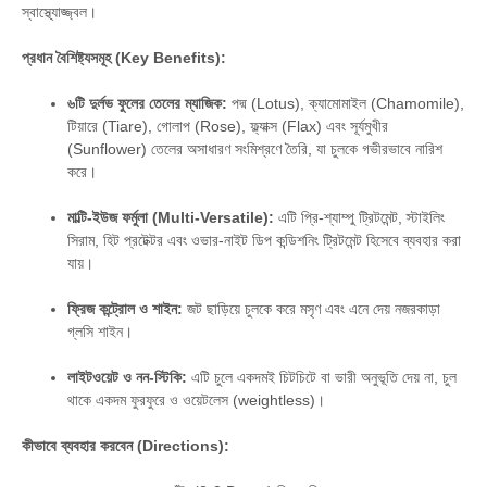
স্বাস্থ্যোজ্জ্বল।
প্রধান বৈশিষ্ট্যসমূহ (Key Benefits):
৬টি দুর্লভ ফুলের তেলের ম্যাজিক:
পদ্ম (Lotus), ক্যামোমাইল (Chamomile),
টিয়ারে (Tiare), গোলাপ (Rose), ফ্ল্যাক্স (Flax) এবং সূর্যমুখীর
(Sunflower) তেলের অসাধারণ সংমিশ্রণে তৈরি, যা চুলকে গভীরভাবে নারিশ
করে।
মাল্টি-ইউজ ফর্মুলা (Multi-Versatile):
এটি প্রি-শ্যাম্পু ট্রিটমেন্ট, স্টাইলিং
সিরাম, হিট প্রটেক্টর এবং ওভার-নাইট ডিপ কন্ডিশনিং ট্রিটমেন্ট হিসেবে ব্যবহার করা
যায়।
ফ্রিজ কন্ট্রোল ও শাইন:
জট ছাড়িয়ে চুলকে করে মসৃণ এবং এনে দেয় নজরকাড়া
গ্লসি শাইন।
লাইটওয়েট ও নন-স্টিকি:
এটি চুলে একদমই চিটচিটে বা ভারী অনুভূতি দেয় না, চুল
থাকে একদম ফুরফুরে ও ওয়েটলেস (weightless)।
কীভাবে ব্যবহার করবেন (Directions):