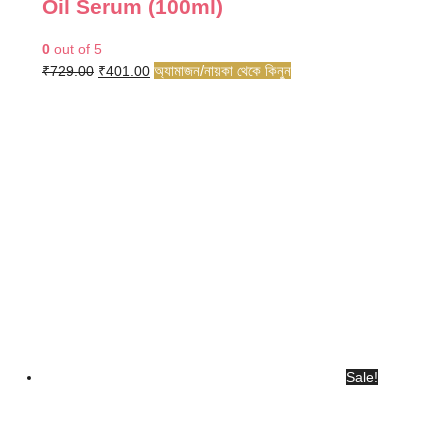
Oil Serum (100ml)
0
out of 5
Original
Current
অ্যামাজন/নায়কা থেকে কিনুন
₹
729.00
₹
401.00
price
price
was:
is:
₹729.00.
₹401.00.
Sale!