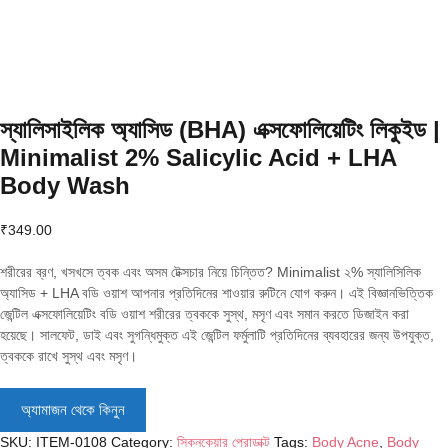
স্যালিসাইলিক অ্যাসিড (BHA) এক্সফোলিয়েটিং লিকুইড |
Minimalist 2% Salicylic Acid + LHA
Body Wash
₹
349.00
শরীরের ব্রণ,
খসখসে ত্বক এবং অসম টেক্সচার নিয়ে চিন্তিত?
Minimalist ২% স্যালিসিলিক
অ্যাসিড + LHA বডি ওয়াশ আপনার প্রতিদিনের শাওয়ার রুটিনে যোগ করুন। এই বিজ্ঞানভিত্তিক
জেন্টিল এক্সফোলিয়েটিং বডি ওয়াশ শরীরের ত্বককে সুস্থ,
মসৃণ এবং সমান করতে ডিজাইন করা
হয়েছে। সালফেট,
ডাই এবং সুগন্ধিমুক্ত এই জেন্টিল ফর্মুলাটি প্রতিদিনের ব্যবহারের জন্য উপযুক্ত,
ত্বককে রাখে সুস্থ এবং মসৃণ।
অ্যামাজন থেকে কিনুন
SKU:
ITEM-0108
Category:
স্কিনকেয়ার প্রোডাক্ট
Tags:
Body Acne
,
Body