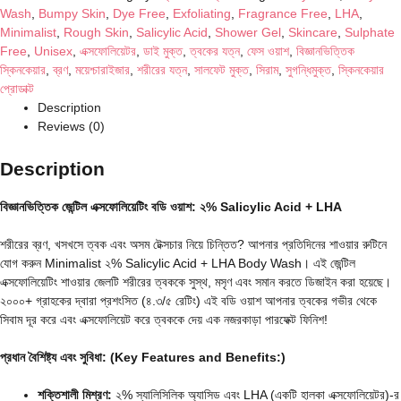
Wash
,
Bumpy Skin
,
Dye Free
,
Exfoliating
,
Fragrance Free
,
LHA
,
Minimalist
,
Rough Skin
,
Salicylic Acid
,
Shower Gel
,
Skincare
,
Sulphate
Free
,
Unisex
,
এক্সফোলিয়েটর
,
ডাই মুক্ত
,
ত্বকের যত্ন
,
ফেস ওয়াশ
,
বিজ্ঞানভিত্তিক
স্কিনকেয়ার
,
ব্রণ
,
ময়েশ্চারাইজার
,
শরীরের যত্ন
,
সালফেট মুক্ত
,
সিরাম
,
সুগন্ধিমুক্ত
,
স্কিনকেয়ার
প্রোডাক্ট
Description
Reviews (0)
Description
বিজ্ঞানভিত্তিক জেন্টিল এক্সফোলিয়েটিং বডি ওয়াশ: ২% Salicylic Acid + LHA
শরীরের ব্রণ,
খসখসে ত্বক এবং অসম টেক্সচার নিয়ে চিন্তিত?
আপনার প্রতিদিনের শাওয়ার রুটিনে
যোগ করুন Minimalist ২% Salicylic Acid + LHA Body Wash। এই জেন্টিল
এক্সফোলিয়েটিং শাওয়ার জেলটি শরীরের ত্বককে সুস্থ,
মসৃণ এবং সমান করতে ডিজাইন করা হয়েছে।
২০০০+ গ্রাহকের দ্বারা প্রশংসিত (৪.
৩/৫ রেটিং) এই বডি ওয়াশ আপনার ত্বকের গভীর থেকে
সিবাম দূর করে এবং এক্সফোলিয়েট করে ত্বককে দেয় এক নজরকাড়া পারফেক্ট ফিনিশ!
প্রধান বৈশিষ্ট্য এবং সুবিধা: (Key Features and Benefits:)
শক্তিশালী মিশ্রণ:
২% স্যালিসিলিক অ্যাসিড এবং LHA (একটি হালকা এক্সফোলিয়েটর)-র