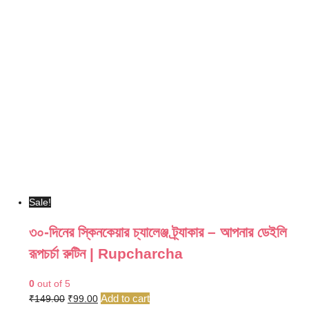
price
price
was:
is:
₹395.00.
₹335.00.
Sale!
৩০-দিনের স্কিনকেয়ার চ্যালেঞ্জ ট্র্যাকার – আপনার ডেইলি
রূপচর্চা রুটিন | Rupcharcha
0
out of 5
Original
Current
Add to cart
₹
149.00
₹
99.00