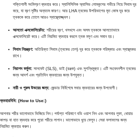
শক্তিশালী সংমিশ্রণ ব্যবহার করে। স্যালিসিলিক অ্যাসিড লোমকূপের গভীরে গিয়ে সিবাম দূর
করে,
যা ব্রণ সৃষ্টির অন্যতম কারণ। আর LHA ত্বকের উপরিভাগের মৃত কোষ দূর করে
ত্বককে করে তোলে আরও স্বাস্থ্যোজ্জ্বল।
আলতো এক্সফোলিয়েটর:
শরীরের ব্রণ,
খসখসে এবং অসম ত্বককে আলতোভাবে
এক্সফোলিয়েট করে। এটি নিয়মিত ব্যবহার করলে ত্বক মসৃণ এবং সমান হয়।
সিবাম নিয়ন্ত্রণ:
অতিরিক্ত সিবাম (ত্বকের তেল) দূর করে ত্বককে পরিষ্কার এবং স্বাস্থ্যকর
রাখে।
নিরাপদ ফর্মুলা:
সালফেট (SLS),
ডাই (রঞ্জক) এবং সুগন্ধিমুক্ত। এটি সংবেদনশীল ত্বকের
জন্য আদর্শ এবং প্রতিদিন ব্যবহারের জন্য উপযুক্ত।
নারী ও পুরুষ উভয়ের জন্য:
জেন্ডার নির্বিশেষে সবার ব্যবহারের জন্য উপযোগী।
ব্যবহারবিধি: (How to Use:)
আপনার শরীর ভালোভাবে ভিজিয়ে নিন। পর্যাপ্ত পরিমাণে বডি ওয়াশ নিন এবং আপনার লুফা,
ধোয়ার
কাপড় বা হাত ব্যবহার করে পুরো শরীরে লাগান। ভালোভাবে ধুয়ে ফেলুন। সেরা ফলাফলের জন্য
নিয়মিত ব্যবহার করুন।