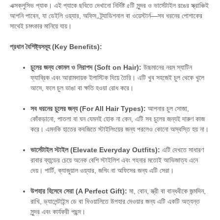
এক্সক্লুসিভ প্যাক। এই প্যাকে ছবিতে দেখানো নির্দিষ্ট ৫টি সুন্দর ও ভার্সেটাইল রঙের স্ক্রাঞ্চিই
আপনি পাবেন, যা ডেইলি ওয়্যার, অফিস, ট্র্যাডিশনাল বা ওয়েস্টার্ন—সব ধরনের পোশাকের
সাথেই চমৎকার মানিয়ে যায়।
প্রধান বৈশিষ্ট্যসমূহ (Key Benefits):
চুলের জন্য কোমল ও নিরাপদ (Soft on Hair):
উচ্চমানের নরম স্যাটিন
ফ্যাব্রিক এবং আরামদায়ক ইলাস্টিক দিয়ে তৈরি। এটি খুব সহজেই চুল থেকে খুলে
আসে, ফলে চুল ভাঙা বা ক্ষতি হওয়া রোধ করে।
সব ধরনের চুলের জন্য (For All Hair Types):
আপনার চুল সোজা,
কোঁকড়ানো, পাতলা বা ঘন যেমনই হোক না কেন, এটি সব চুলের জন্যই দারুণ কাজ
করে। এমনকি হাতের কবজিতে স্টাইলিংয়ের জন্য পরলেও কোনো অস্বস্তি হয় না।
ভার্সেটাইল স্টাইল (Elevate Everyday Outfits):
এটি দেখতে সাধারণ
রাবার ব্যান্ডের চেয়ে অনেক বেশি স্টাইলিশ এবং গহনার মতোই আভিজাত্য এনে
দেয়। পার্টি, ক্যাজুয়াল ওয়্যার, জগিং বা অফিসের জন্য এটি সেরা।
উপহার হিসেবে সেরা (A Perfect Gift):
মা, বোন, স্ত্রী বা বান্ধবীকে জন্মদিন,
রাখি, ভ্যালেন্টাইন্স ডে বা দিওয়ালিতে উপহার দেওয়ার জন্য এটি একটি অত্যন্ত
সুন্দর এবং কার্যকরী পছন্দ।