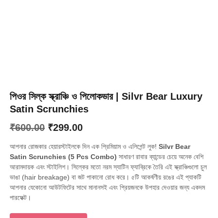
পিওর সিল্ক স্ক্রাঞ্চি ও পিলোকভার | Silvr Bear Luxury
Satin Scrunchies
Original
Current
₹
600.00
₹
299.00
price
price
আপনার রোজকার হেয়ারস্টাইলকে দিন এক প্রিমিয়াম ও এলিগেন্ট লুক!
Silvr Bear
was:
is:
Satin Scrunchies (5 Pcs Combo)
সাধারণ রাবার ব্যান্ডের চেয়ে অনেক বেশি
আরামদায়ক এবং স্টাইলিশ। সিল্কের মতো নরম স্যাটিন ফ্যাব্রিকে তৈরি এই স্ক্রাঞ্চিগুলো চুল
₹600.00.
₹299.00.
ভাঙা (hair breakage) বা জট পাকানো রোধ করে। ৫টি আকর্ষণীয় রঙের এই প্যাকটি
আপনার যেকোনো আউটফিটের সাথে মানানসই এবং প্রিয়জনকে উপহার দেওয়ার জন্য একদম
পারফেক্ট।