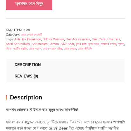
অ্যামাজন থেকে কিনুন
SKU:
ITEM-0089
Category:
হেয়ার কেয়ার প্রোডাক্ট
Tags:
Anti Hair Breakage
,
Gift for Women
,
Hair Accessories
,
Hair Care
,
Hair Ties
,
Satin Scrunchies
,
Scrunchies Combo
,
Silvr Bear
,
চুলের ব্যান্ড
,
চুলের যত্ন
,
মেয়েদের উপহার
,
শ্যাম্পু
,
সিরাম
,
স্যাটিন স্ক্রাঞ্চি
,
হেয়ার অয়েল
,
হেয়ার অ্যাক্সেসরিজ
,
হেয়ার কেয়ার
,
হেয়ার স্টাইলিং
DESCRIPTION
REVIEWS (0)
Description
আপনার রোজকার স্টাইলকে করে তুলুন আরও আকর্ষণীয়!
সাধারণ রাবার ব্যান্ডের ব্যবহারে চুল ছিঁড়ে যাওয়ার দিন শেষ। আপনার চুলের সুরক্ষার পাশাপাশি
ফ্যাশনে নতুন মাত্রা যোগ করতে
Silvr Bear
নিয়ে এসেছে প্রিমিয়াম স্যাটিন স্ক্রাঞ্চির