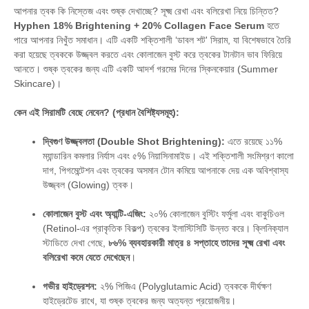
আপনার ত্বক কি নিস্তেজ এবং শুষ্ক দেখাচ্ছে?
সূক্ষ্ম রেখা এবং বলিরেখা নিয়ে চিন্তিত?
Hyphen 18% Brightening + 20% Collagen Face Serum
হতে
পারে আপনার নিখুঁত সমাধান। এটি একটি শক্তিশালী ‘ডাবল শট' সিরাম,
যা বিশেষভাবে তৈরি
করা হয়েছে ত্বককে উজ্জ্বল করতে এবং কোলাজেন বুস্ট করে ত্বকের টানটান ভাব ফিরিয়ে
আনতে। শুষ্ক ত্বকের জন্য এটি একটি আদর্শ গরমের দিনের স্কিনকেয়ার (Summer
Skincare)।
কেন এই সিরামটি বেছে নেবেন? (প্রধান বৈশিষ্ট্যসমূহ):
দ্বিগুণ উজ্জ্বলতা (Double Shot Brightening):
এতে রয়েছে ১১%
ম্যান্ডারিন কমলার নির্যাস এবং ৫% নিয়াসিনামাইড। এই শক্তিশালী সংমিশ্রণ কালো
দাগ,
পিগমেন্টেশন এবং ত্বকের অসমান টোন কমিয়ে আপনাকে দেয় এক অবিশ্বাস্য
উজ্জ্বল (Glowing) ত্বক।
কোলাজেন বুস্ট এবং অ্যান্টি-এজিং:
২০% কোলাজেন বুস্টিং ফর্মুলা এবং বাকুচিওল
(Retinol-এর প্রাকৃতিক বিকল্প) ত্বকের ইলাস্টিসিটি উন্নত করে। ক্লিনিক্যাল
স্টাডিতে দেখা গেছে,
৮৬% ব্যবহারকারী মাত্র ৪ সপ্তাহে তাদের সূক্ষ্ম রেখা এবং
বলিরেখা কমে যেতে দেখেছেন
।
গভীর হাইড্রেশন:
২% পিজিএ (Polyglutamic Acid) ত্বককে দীর্ঘক্ষণ
হাইড্রেটেড রাখে,
যা শুষ্ক ত্বকের জন্য অত্যন্ত প্রয়োজনীয়।