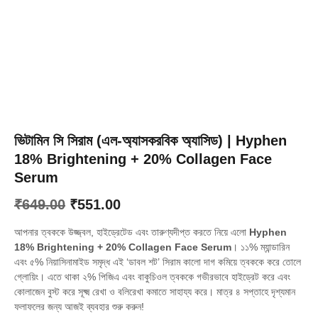
ভিটামিন সি সিরাম (এল-অ্যাসকরবিক অ্যাসিড) | Hyphen
18% Brightening + 20% Collagen Face
Serum
Original
Current
₹
649.00
₹
551.00
price
price
আপনার ত্বককে উজ্জ্বল,
হাইড্রেটেড এবং তারুণ্যদীপ্ত করতে নিয়ে এলো
Hyphen
was:
is:
18% Brightening + 20% Collagen Face Serum
। ১১% ম্যান্ডারিন
এবং ৫% নিয়াসিনামাইড সমৃদ্ধ এই ‘ডাবল শট’ সিরাম কালো দাগ কমিয়ে ত্বককে করে তোলে
₹649.00.
₹551.00.
গ্লোয়িং। এতে থাকা ২% পিজিএ এবং বাকুচিওল ত্বককে গভীরভাবে হাইড্রেট করে এবং
কোলাজেন বুস্ট করে সূক্ষ্ম রেখা ও বলিরেখা কমাতে সাহায্য করে। মাত্র ৪ সপ্তাহে দৃশ্যমান
ফলাফলের জন্য আজই ব্যবহার শুরু করুন!