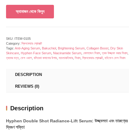
অ্যামাজন থেকে কিনুন
SKU:
ITEM-0105
Category:
স্কিনকেয়ার প্রোডাক্ট
Tags:
Anti-Aging Serum
,
Bakuchiol
,
Brightening Serum
,
Collagen Boost
,
Dry Skin
Skincare
,
Hyphen Face Serum
,
Niacinamide Serum
,
কোলাজেন সিরাম
,
ত্বক উজ্জ্বল করার সিরাম
,
ত্বকের যত্ন
,
ফেস ওয়াশ
,
বলিরেখা কমানোর উপায়
,
ময়েশ্চারাইজার
,
সিরাম
,
স্কিনকেয়ার প্রোডাক্ট
,
হাইফেন ফেস সিরাম
DESCRIPTION
REVIEWS (0)
Description
Hyphen Double Shot Radiance-Lift Serum: উজ্জ্বলতা এবং তারুণ্যের
দ্বিগুণ শক্তি!