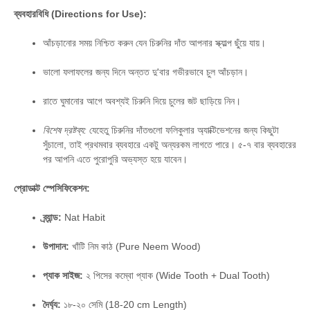
ব্যবহারবিধি (Directions for Use):
আঁচড়ানোর সময় নিশ্চিত করুন যেন চিরুনির দাঁত আপনার স্ক্যাল্প ছুঁয়ে যায়।
ভালো ফলাফলের জন্য দিনে অন্তত দু'বার গভীরভাবে চুল আঁচড়ান।
রাতে ঘুমানোর আগে অবশ্যই চিরুনি দিয়ে চুলের জট ছাড়িয়ে নিন।
বিশেষ দ্রষ্টব্য:
যেহেতু চিরুনির দাঁতগুলো ফলিকুলার অ্যাক্টিভেশনের জন্য কিছুটা
সুঁচালো, তাই প্রথমবার ব্যবহারে একটু অন্যরকম লাগতে পারে। ৫-৭ বার ব্যবহারের
পর আপনি এতে পুরোপুরি অভ্যস্ত হয়ে যাবেন।
প্রোডাক্ট স্পেসিফিকেশন:
ব্র্যান্ড:
Nat Habit
উপাদান:
খাঁটি নিম কাঠ (Pure Neem Wood)
প্যাক সাইজ:
২ পিসের কম্বো প্যাক (Wide Tooth + Dual Tooth)
দৈর্ঘ্য:
১৮-২০ সেমি (18-20 cm Length)