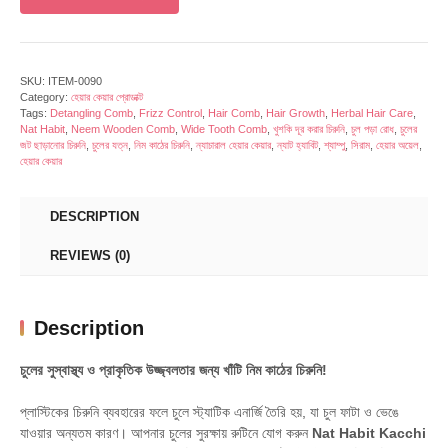
SKU:
ITEM-0090
Category:
হেয়ার কেয়ার প্রোডাক্ট
Tags:
Detangling Comb
,
Frizz Control
,
Hair Comb
,
Hair Growth
,
Herbal Hair Care
,
Nat Habit
,
Neem Wooden Comb
,
Wide Tooth Comb
,
খুশকি দূর করার চিরুনি
,
চুল পড়া রোধ
,
চুলের
জট ছাড়ানোর চিরুনি
,
চুলের যত্ন
,
নিম কাঠের চিরুনি
,
ন্যাচারাল হেয়ার কেয়ার
,
ন্যাট হ্যাবিট
,
শ্যাম্পু
,
সিরাম
,
হেয়ার অয়েল
,
হেয়ার কেয়ার
DESCRIPTION
REVIEWS (0)
Description
চুলের সুস্বাস্থ্য ও প্রাকৃতিক উজ্জ্বলতার জন্য খাঁটি নিম কাঠের চিরুনি!
প্লাস্টিকের চিরুনি ব্যবহারের ফলে চুলে স্ট্যাটিক এনার্জি তৈরি হয়, যা চুল ফাটা ও ভেঙে
যাওয়ার অন্যতম কারণ। আপনার চুলের সুরক্ষায় রুটিনে যোগ করুন
Nat Habit Kacchi