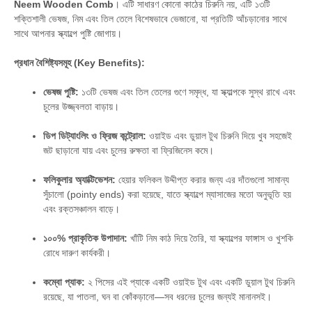
Neem Wooden Comb
। এটি সাধারণ কোনো কাঠের চিরুনি নয়, এটি ১৩টি
শক্তিশালী ভেষজ, নিম এবং তিল তেলে বিশেষভাবে ভেজানো, যা প্রতিটি আঁচড়ানোর সাথে
সাথে আপনার স্ক্যাল্পে পুষ্টি জোগায়।
প্রধান বৈশিষ্ট্যসমূহ (Key Benefits):
ভেষজ পুষ্টি:
১৩টি ভেষজ এবং তিল তেলের গুণে সমৃদ্ধ, যা স্ক্যাল্পকে সুস্থ রাখে এবং
চুলের উজ্জ্বলতা বাড়ায়।
ডিপ ডিট্যাংলিং ও ফ্রিজ কন্ট্রোল:
ওয়াইড এবং ডুয়াল টুথ চিরুনি দিয়ে খুব সহজেই
জট ছাড়ানো যায় এবং চুলের রুক্ষতা বা ফ্রিজিনেস কমে।
ফলিকুলার অ্যাক্টিভেশন:
হেয়ার ফলিকল উদ্দীপ্ত করার জন্য এর দাঁতগুলো সামান্য
সুঁচালো (pointy ends) করা হয়েছে, যাতে স্ক্যাল্পে ম্যাসাজের মতো অনুভূতি হয়
এবং রক্তসঞ্চালন বাড়ে।
১০০% প্রাকৃতিক উপাদান:
খাঁটি নিম কাঠ দিয়ে তৈরি, যা স্ক্যাল্পের ফাঙ্গাস ও খুশকি
রোধে দারুণ কার্যকরী।
কম্বো প্যাক:
২ পিসের এই প্যাকে একটি ওয়াইড টুথ এবং একটি ডুয়াল টুথ চিরুনি
রয়েছে, যা পাতলা, ঘন বা কোঁকড়ানো—সব ধরনের চুলের জন্যই মানানসই।