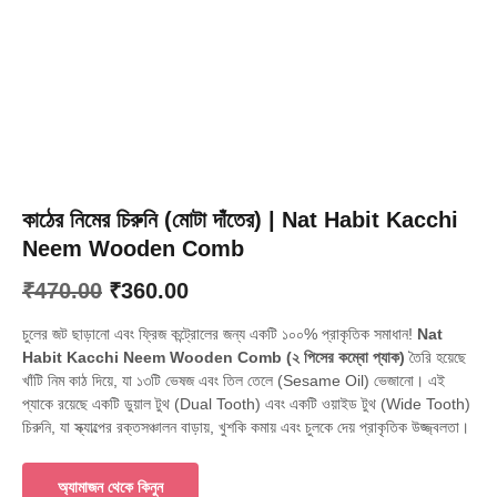
কাঠের নিমের চিরুনি (মোটা দাঁতের) | Nat Habit Kacchi
Neem Wooden Comb
Original
Current
₹
470.00
₹
360.00
price
price
চুলের জট ছাড়ানো এবং ফ্রিজ কন্ট্রোলের জন্য একটি ১০০% প্রাকৃতিক সমাধান!
Nat
was:
is:
Habit Kacchi Neem Wooden Comb (২ পিসের কম্বো প্যাক)
তৈরি হয়েছে
খাঁটি নিম কাঠ দিয়ে, যা ১৩টি ভেষজ এবং তিল তেলে (Sesame Oil) ভেজানো। এই
₹470.00.
₹360.00.
প্যাকে রয়েছে একটি ডুয়াল টুথ (Dual Tooth) এবং একটি ওয়াইড টুথ (Wide Tooth)
চিরুনি, যা স্ক্যাল্পের রক্তসঞ্চালন বাড়ায়, খুশকি কমায় এবং চুলকে দেয় প্রাকৃতিক উজ্জ্বলতা।
অ্যামাজন থেকে কিনুন