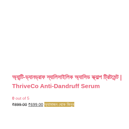
অ্যান্টি-ড্যানড্রাফ স্যালিসাইলিক অ্যাসিড স্ক্যাল্প ট্রিটমেন্ট |
ThriveCo Anti-Dandruff Serum
0
out of 5
Original
Current
অ্যামাজন থেকে কিনুন
₹
899.00
₹
699.00
price
price
was:
is:
₹899.00.
₹699.00.