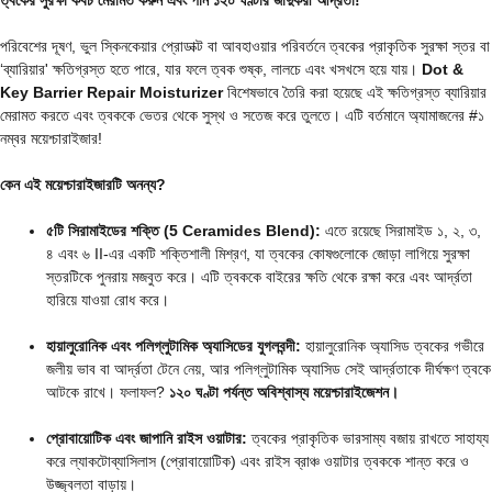
ত্বকের সুরক্ষা কবচ মেরামত করুন এবং পান ১২০ ঘণ্টার জাদুকরী আর্দ্রতা!
পরিবেশের দূষণ,
ভুল স্কিনকেয়ার প্রোডাক্ট বা আবহাওয়ার পরিবর্তনে ত্বকের প্রাকৃতিক সুরক্ষা স্তর বা
‘ব্যারিয়ার' ক্ষতিগ্রস্ত হতে পারে,
যার ফলে ত্বক শুষ্ক,
লালচে এবং খসখসে হয়ে যায়।
Dot &
Key Barrier Repair Moisturizer
বিশেষভাবে তৈরি করা হয়েছে এই ক্ষতিগ্রস্ত ব্যারিয়ার
মেরামত করতে এবং ত্বককে ভেতর থেকে সুস্থ ও সতেজ করে তুলতে। এটি বর্তমানে অ্যামাজনের #১
নম্বর ময়েশ্চারাইজার!
কেন এই ময়েশ্চারাইজারটি অনন্য?
৫টি সিরামাইডের শক্তি (5 Ceramides Blend):
এতে রয়েছে সিরামাইড ১,
২,
৩,
৪ এবং ৬ II-এর একটি শক্তিশালী মিশ্রণ,
যা ত্বকের কোষগুলোকে জোড়া লাগিয়ে সুরক্ষা
স্তরটিকে পুনরায় মজবুত করে। এটি ত্বককে বাইরের ক্ষতি থেকে রক্ষা করে এবং আর্দ্রতা
হারিয়ে যাওয়া রোধ করে।
হায়ালুরোনিক এবং পলিগ্লুটামিক অ্যাসিডের যুগলবন্দী:
হায়ালুরোনিক অ্যাসিড ত্বকের গভীরে
জলীয় ভাব বা আর্দ্রতা টেনে নেয়,
আর পলিগ্লুটামিক অ্যাসিড সেই আর্দ্রতাকে দীর্ঘক্ষণ ত্বকে
আটকে রাখে। ফলাফল?
১২০ ঘণ্টা পর্যন্ত অবিশ্বাস্য ময়েশ্চারাইজেশন।
প্রোবায়োটিক এবং জাপানি রাইস ওয়াটার:
ত্বকের প্রাকৃতিক ভারসাম্য বজায় রাখতে সাহায্য
করে ল্যাকটোব্যাসিলাস (প্রোবায়োটিক) এবং রাইস ব্রাঞ্চ ওয়াটার ত্বককে শান্ত করে ও
উজ্জ্বলতা বাড়ায়।