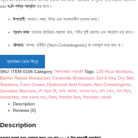
১২০ ঘণ্টা পর্যন্ত আর্দ্রতা
ধরে রাখে।
উপযোগী:
সাধারণ,
শুষ্ক,
মিশ্র এবং সংবেদনশীল ত্বকের জন্য।
প্রধান কাজ:
ত্বকের ব্যারিয়ার মেরামত করে,
গভীর পুষ্টি জোগায় এবং আর্দ্রতা ধরে রাখে।
টেক্সচার:
হালকা,
চর্বিহীন (Non-Comedogenic) যা লোমকূপ বন্ধ করে না।
অ্যামাজন থেকে কিনুন
SKU:
ITEM-0106
Category:
স্কিনকেয়ার প্রোডাক্ট
Tags:
120 Hour Moisture
,
Barrier Repair Moisturizer
,
Ceramide Moisturizer
,
Dot & Key
,
Dry Skin
Solutions
,
Face Cream
,
Hyaluronic Acid Cream
,
Non-Comedogenic
,
Sensitive Skincare
,
ডট অ্যান্ড কি
,
ত্বক মেরামত
,
ত্বকের যত্ন
,
ফেস ওয়াশ
,
ফেস ক্রিম
,
ময়েশ্চারাইজার
,
শুষ্ক ত্বকের যত্ন
,
সিরাম
,
সিরামাইড ক্রিম
,
স্কিনকেয়ার প্রোডাক্ট
Description
Reviews (0)
Description