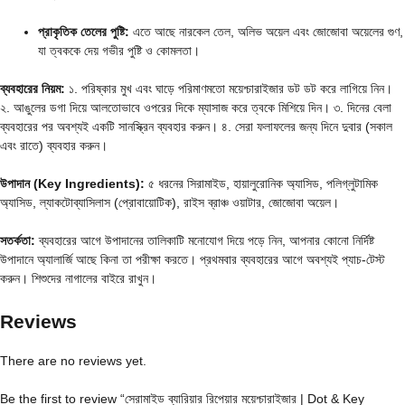
প্রাকৃতিক তেলের পুষ্টি:
এতে আছে নারকেল তেল,
অলিভ অয়েল এবং জোজোবা অয়েলের গুণ,
যা ত্বককে দেয় গভীর পুষ্টি ও কোমলতা।
ব্যবহারের নিয়ম:
১.
পরিষ্কার মুখ এবং ঘাড়ে পরিমাণমতো ময়েশ্চারাইজার ডট ডট করে লাগিয়ে নিন।
২.
আঙুলের ডগা দিয়ে আলতোভাবে ওপরের দিকে ম্যাসাজ করে ত্বকে মিশিয়ে দিন। ৩.
দিনের বেলা
ব্যবহারের পর অবশ্যই একটি সানস্ক্রিন ব্যবহার করুন। ৪.
সেরা ফলাফলের জন্য দিনে দুবার (সকাল
এবং রাতে) ব্যবহার করুন।
উপাদান (Key Ingredients):
৫ ধরনের সিরামাইড,
হায়ালুরোনিক অ্যাসিড,
পলিগ্লুটামিক
অ্যাসিড,
ল্যাকটোব্যাসিলাস (প্রোবায়োটিক),
রাইস ব্রাঞ্চ ওয়াটার,
জোজোবা অয়েল।
সতর্কতা:
ব্যবহারের আগে উপাদানের তালিকাটি মনোযোগ দিয়ে পড়ে নিন,
আপনার কোনো নির্দিষ্ট
উপাদানে অ্যালার্জি আছে কিনা তা পরীক্ষা করতে। প্রথমবার ব্যবহারের আগে অবশ্যই প্যাচ-টেস্ট
করুন। শিশুদের নাগালের বাইরে রাখুন।
Reviews
There are no reviews yet.
Be the first to review “সেরামাইড ব্যারিয়ার রিপেয়ার ময়েশ্চারাইজার | Dot & Key