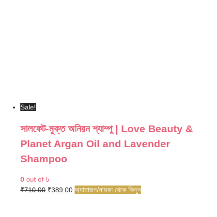
Sale!
সালফেট-মুক্ত অনিয়ন শ্যাম্পু | Love Beauty &
Planet Argan Oil and Lavender
Shampoo
0
out of 5
Original
Current
অ্যামাজন/নায়কা থেকে কিনুন
₹
710.00
₹
389.00
price
price
was:
is: