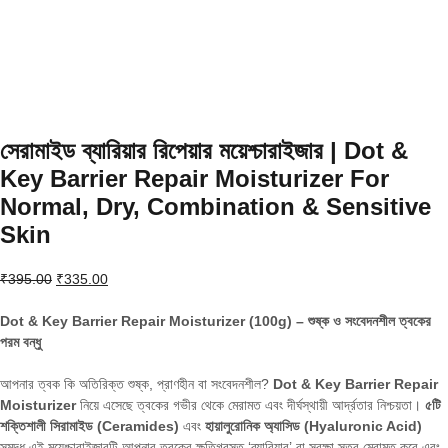
সেরামাইড ব্যারিয়ার রিপেয়ার ময়েশ্চারাইজার | Dot &
Key Barrier Repair Moisturizer For
Normal, Dry, Combination & Sensitive
Skin
Original
Current
₹
395.00
₹
335.00
price
price
was:
is:
Dot & Key Barrier Repair Moisturizer (100g) – শুষ্ক ও সংবেদনশীল ত্বকের
₹395.00.
₹335.00.
পরম বন্ধু
আপনার ত্বক কি অতিরিক্ত শুষ্ক,
প্রাণহীন বা সংবেদনশীল?
Dot & Key Barrier Repair
Moisturizer
নিয়ে এসেছে ত্বকের গভীর থেকে মেরামত এবং দীর্ঘস্থায়ী আর্দ্রতার নিশ্চয়তা।
৫টি
শক্তিশালী সিরামাইড (Ceramides)
এবং
হায়ালুরোনিক অ্যাসিড (Hyaluronic Acid)
সমৃদ্ধ এই ময়েশ্চারাইজারটি আপনার ত্বকের ক্ষতিগ্রস্ত ‘ব্যারিয়ার’ বা সুরক্ষা স্তর মেরামত করে এবং