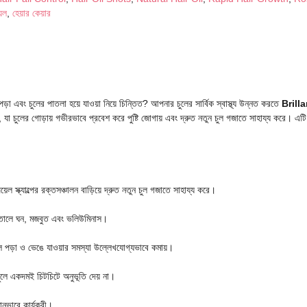
়েল
,
হেয়ার কেয়ার
ড়া এবং চুলের পাতলা হয়ে যাওয়া নিয়ে চিন্তিত? আপনার চুলের সার্বিক স্বাস্থ্য উন্নত করতে
Brill
া চুলের গোড়ায় গভীরভাবে প্রবেশ করে পুষ্টি জোগায় এবং দ্রুত নতুন চুল গজাতে সাহায্য করে। এটি
 স্ক্যাল্পের রক্তসঞ্চালন বাড়িয়ে দ্রুত নতুন চুল গজাতে সাহায্য করে।
তোলে ঘন, মজবুত এবং ভলিউমিনাস।
ল পড়া ও ভেঙে যাওয়ার সমস্যা উল্লেখযোগ্যভাবে কমায়।
লে একদমই চিটচিটে অনুভূতি দেয় না।
ানভাবে কার্যকরী।