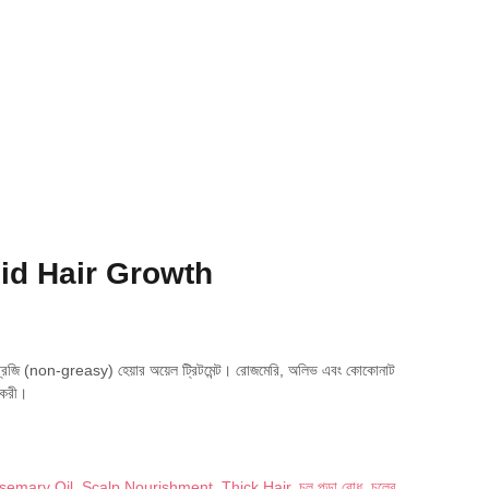
apid Hair Growth
রিজি (non-greasy) হেয়ার অয়েল ট্রিটমেন্ট। রোজমেরি, অলিভ এবং কোকোনাট
্যকরী।
semary Oil
,
Scalp Nourishment
,
Thick Hair
,
চুল পড়া রোধ
,
চুলের