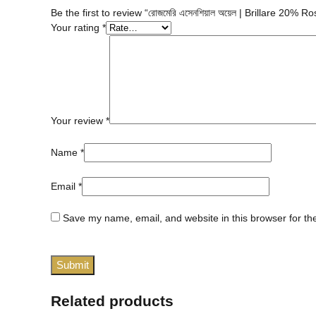
Be the first to review “রোজমেরি এসেনশিয়াল অয়েল | Brillare 20
Your rating
*
Your review
*
Name
*
Email
*
Save my name, email, and website in this browser for th
Related products