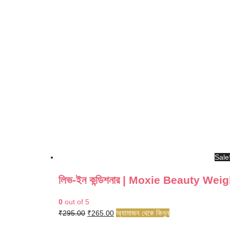
Sale
লিভ-ইন কন্ডিশনার | Moxie Beauty We
0
out of 5
Original
Current
অ্যামাজন থেকে কিনুন
₹
295.00
₹
265.00
price
price