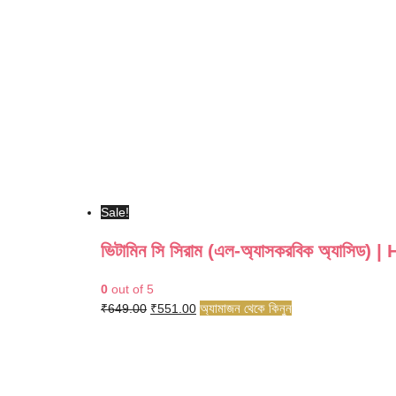
Sale!
ভিটামিন সি সিরাম (এল-অ্যাসকরবিক অ্য
0
out of 5
Original
Current
অ্যামাজন থেকে কিনুন
₹
649.00
₹
551.00
price
price
was:
is:
₹649.00.
₹551.00.