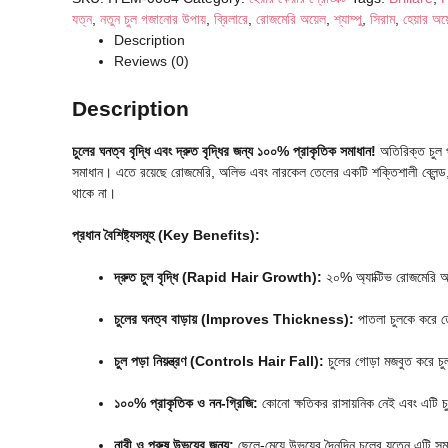
যত্ন
,
নতুন চুল গজানোর উপায়
,
ব্রিলারে
,
রোজমেরি অয়েল
,
শ্যাম্পু
,
সিরাম
,
হেয়ার অয
Description
Reviews (0)
Description
চুলের ঘনত্ব বৃদ্ধি এবং দ্রুত বৃদ্ধির জন্য ১০০% প্রাকৃতিক সমাধান!
অতিরিক্ত চুল প
সমাধান। এতে রয়েছে রোজমেরি, অলিভ এবং নারকেল তেলের একটি শক্তিশালী ব্লেন্ড, য
থাকে না।
প্রধান বৈশিষ্ট্যসমূহ (Key Benefits):
দ্রুত চুল বৃদ্ধি (Rapid Hair Growth):
২০% অ্যাক্টিভ রোজমেরি অয়েল
চুলের ঘনত্ব বাড়ায় (Improves Thickness):
পাতলা চুলকে করে 
চুল পড়া নিয়ন্ত্রণ (Controls Hair Fall):
চুলের গোড়া মজবুত করে চু
১০০% প্রাকৃতিক ও নন-গ্রিজি:
কোনো ক্ষতিকর রাসায়নিক নেই এবং এটি চু
নারী ও পুরুষ উভয়ের জন্য:
ছেলে-মেয়ে উভয়ের দৈনন্দিন চুলের যত্নে এটি সম