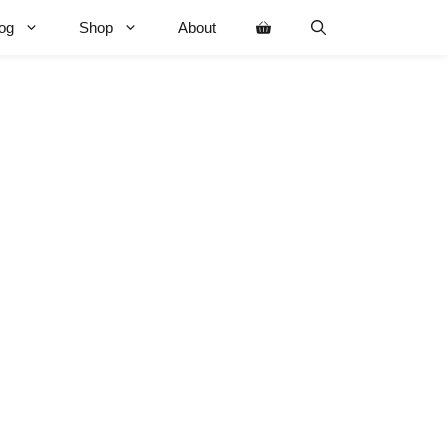
og
Shop
About