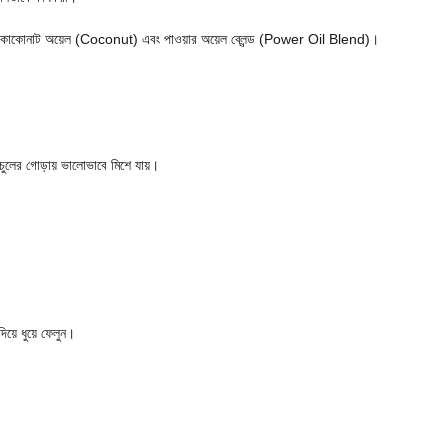
োকোনাট অয়েল (Coconut) এবং পাওয়ার অয়েল ব্লেন্ড (Power Oil Blend)।
ও চুলের গোড়ায় ভালোভাবে মিশে যায়।
দিয়ে ধুয়ে ফেলুন।