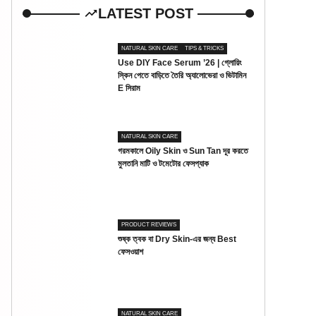
LATEST POST
NATURAL SKIN CARE
TIPS & TRICKS
Use DIY Face Serum ’26 | গ্লোয়িং
স্কিন পেতে বাড়িতে তৈরি অ্যালোভেরা ও ভিটামিন
E সিরাম
NATURAL SKIN CARE
গরমকালে Oily Skin ও Sun Tan দূর করতে
মুলতানি মাটি ও টমেটোর ফেসপ্যাক
PRODUCT REVIEWS
শুষ্ক ত্বক বা Dry Skin-এর জন্য Best
ফেসওয়াশ
NATURAL SKIN CARE