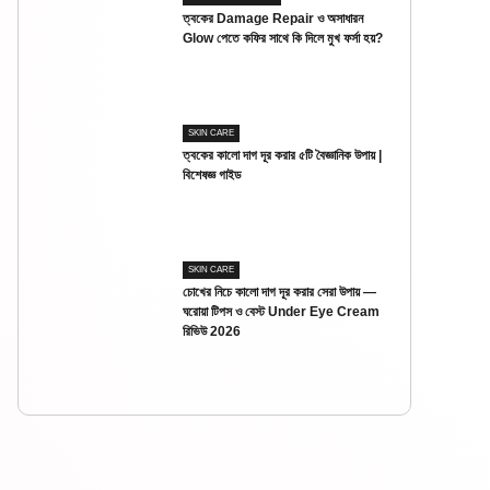
ত্বকের Damage Repair ও অসাধারন
Glow পেতে কফির সাথে কি দিলে মুখ ফর্সা হয়?
SKIN CARE
ত্বকের কালো দাগ দূর করার ৫টি বৈজ্ঞানিক উপায় |
বিশেষজ্ঞ গাইড
SKIN CARE
চোখের নিচে কালো দাগ দূর করার সেরা উপায় —
ঘরোয়া টিপস ও বেস্ট Under Eye Cream
রিভিউ 2026