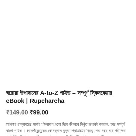
ঘরোয়া উপাদানের A-to-Z গাইড – সম্পূর্ণ স্কিনকেয়ার
eBook | Rupcharcha
Original
Current
₹
149.00
₹
99.00
price
price
আপনার রান্নাঘরের সাধারণ উপাদান গুলো দিয়ে কীভাবে নিখুঁত রূপচর্চা করবেন, তার সম্পূর্ণ
was:
is:
বাংলা গাইড
।
বিদেশী ব্র্যান্ডের কেমিক্যাল যুক্ত প্রোডাক্টের ভিড়ে, শত বছর ধরে পরীক্ষিত