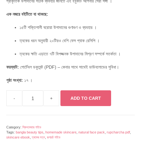
প্রাকৃতিক উপাদানের সঠিক ব্যবহার জানতে এই ইবুকটি আপনার সেরা সঙ্গী
।
₹149.00.
₹99.00.
এক নজরে বইটিতে যা থাকছে:
১৫টি শক্তিশালী ঘরোয়া উপাদানের গুণাগুণ ও ব্যবহার
।
ত্বকের ধরন অনুযায়ী ২০টিরও বেশি ফেস প্যাক রেসিপি
।
ত্বকের ক্ষতি এড়াতে ৭টি বিপজ্জনক উপাদানের মিশ্রণ সম্পর্কে সতর্কতা
।
ফরম্যাট:
পোর্টেবল ডকুমেন্ট (PDF) – কেনার সাথে সাথেই ডাউনলোডের সুবিধা।
পৃষ্ঠা সংখ্যা:
১৭
।
ADD TO CART
ঘরোয়া
উপাদানের
A-
to-
Z
Category:
স্কিনকেয়ার গাইড
Tags:
bangla beauty tips
,
homemade skincare
,
natural face pack
,
rupcharcha pdf
,
গাইড
skincare ebook
,
ত্বকের যত্ন
,
রূপচর্চা গাইড
–