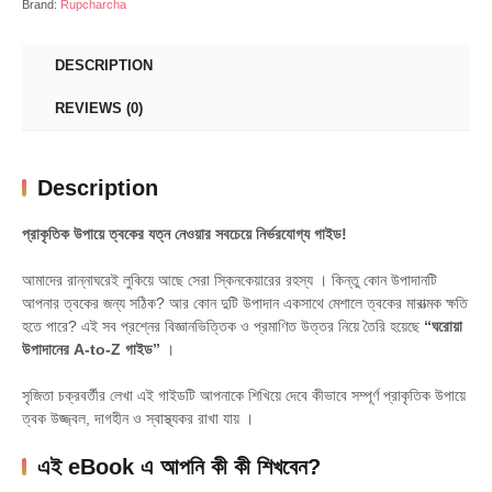
Brand:
Rupcharcha
সম্পূর্ণ
স্কিনকেয়ার
DESCRIPTION
eBook
|
REVIEWS (0)
Rupcharcha
quantity
Description
প্রাকৃতিক উপায়ে ত্বকের যত্ন নেওয়ার সবচেয়ে নির্ভরযোগ্য গাইড!
আমাদের রান্নাঘরেই লুকিয়ে আছে সেরা স্কিনকেয়ারের রহস্য
। কিন্তু কোন উপাদানটি
আপনার ত্বকের জন্য সঠিক?
আর কোন দুটি উপাদান একসাথে মেশালে ত্বকের মারাত্মক ক্ষতি
হতে পারে
?
এই সব প্রশ্নের বিজ্ঞানভিত্তিক ও প্রমাণিত উত্তর নিয়ে তৈরি হয়েছে
“ঘরোয়া
উপাদানের A-to-Z গাইড”
।
সৃজিতা চক্রবর্তীর লেখা এই গাইডটি আপনাকে শিখিয়ে দেবে কীভাবে সম্পূর্ণ প্রাকৃতিক উপায়ে
ত্বক উজ্জ্বল, দাগহীন ও স্বাস্থ্যকর রাখা যায়
।
এই eBook এ আপনি কী কী শিখবেন?