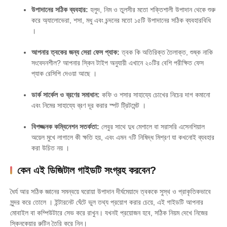
উপাদানের সঠিক ব্যবহার:
হলুদ, নিম ও তুলসীর মতো শক্তিশালী উপাদান থেকে শুরু
করে অ্যালোভেরা, শসা, মধু এবং চন্দনের মতো ১৫টি উপাদানের সঠিক ব্যবহারবিধি
।
আপনার ত্বকের জন্য সেরা ফেস প্যাক:
ত্বক কি অতিরিক্ত তৈলাক্ত, শুষ্ক নাকি
সংবেদনশীল?
আপনার স্কিন টাইপ অনুযায়ী এখানে ২০টির বেশি পরীক্ষিত ফেস
প্যাক রেসিপি দেওয়া আছে
।
ডার্ক সার্কেল ও ব্রণের সমাধান:
কফি ও শসার সাহায্যে চোখের নিচের দাগ কমানো
এবং নিমের সাহায্যে ব্রণ দূর করার স্পট ট্রিটমেন্ট
।
বিপজ্জনক কম্বিনেশন সতর্কতা:
লেবুর সাথে দুধ মেশালে বা সরাসরি এসেনশিয়াল
অয়েল মুখে লাগালে কী ক্ষতি হয়, এবং এমন ৭টি নিষিদ্ধ মিশ্রণ যা কখনোই ব্যবহার
করা উচিত নয়
।
কেন এই ডিজিটাল গাইডটি সংগ্রহ করবেন?
ধৈর্য আর সঠিক জ্ঞানের সমন্বয়ে ঘরোয়া উপাদান দীর্ঘমেয়াদে ত্বককে সুস্থ ও প্রাকৃতিকভাবে
সুন্দর করে তোলে
। ইন্টারনেট ঘেঁটে ভুল তথ্য প্রয়োগ করার চেয়ে, এই গাইডটি আপনার
মোবাইল বা কম্পিউটারে সেভ করে রাখুন। যখনই প্রয়োজন হবে, সঠিক নিয়ম দেখে নিজের
স্কিনকেয়ার রুটিন তৈরি করে নিন।