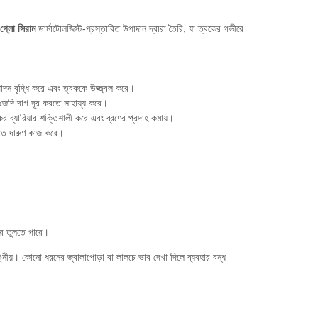
ং গ্লো সিরাম
ডার্মাটোলজিস্ট-প্রস্তাবিত উপাদান দ্বারা তৈরি, যা ত্বকের গভীরে
ন বৃদ্ধি করে এবং ত্বককে উজ্জ্বল করে
।
জেদি দাগ দূর করতে সাহায্য করে
।
র ব্যারিয়ার শক্তিশালী করে এবং ব্রণের প্রদাহ কমায়
।
তে দারুণ কাজ করে
।
রে তুলতে পারে
।
ছনীয়
। কোনো ধরনের জ্বালাপোড়া বা লালচে ভাব দেখা দিলে ব্যবহার বন্ধ