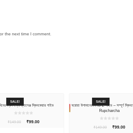
or the next time I comment.
SALE!
SALE!
িনের স্কিন গ্লো চ্যালেঞ্জ স্কিনকেয়ার গাইড
ঘরোয়া উপাদানের A-to-Z গাইড – সম্পূর্ণ স্কিনকে
Rupcharcha
0
Original
Current
₹
99.00
₹
149.00
o
0
u
Original
Cur
₹
99.00
price
price
₹
149.00
o
t
u
o