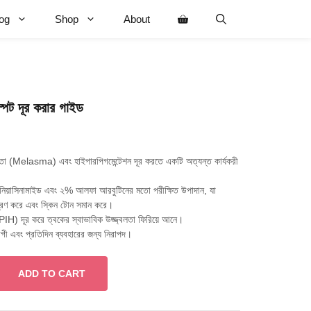
og
Shop
About
স্পট দূর করার গাইড
rrent
ce
ছতা (Melasma) এবং হাইপারপিগমেন্টেশন দূর করতে একটি অত্যন্ত কার্যকরী
নিয়াসিনামাইড এবং ২% আলফা আরবুটিনের মতো পরীক্ষিত উপাদান, যা
9.00.
্ত্রণ করে এবং স্কিন টোন সমান করে।
 (PIH) দূর করে ত্বকের স্বাভাবিক উজ্জ্বলতা ফিরিয়ে আনে।
ী এবং প্রতিদিন ব্যবহারের জন্য নিরাপদ।
ADD TO CART