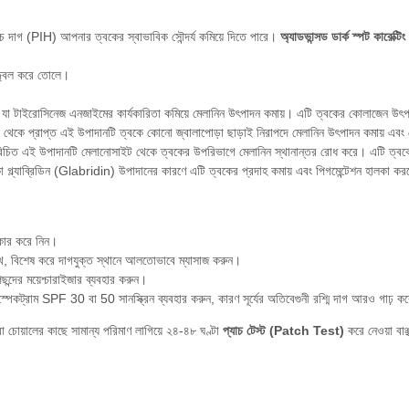
 দাগ (PIH) আপনার ত্বকের স্বাভাবিক সৌন্দর্য কমিয়ে দিতে পারে
।
অ্যাডভান্সড ডার্ক স্পট কারেক্টি
জ্জ্বল করে তোলে
।
ন্ট যা টাইরোসিনেজ এনজাইমের কার্যকারিতা কমিয়ে মেলানিন উৎপাদন কমায়
। এটি ত্বকের কোলাজেন উৎপাদ
দ থেকে প্রাপ্ত এই উপাদানটি ত্বকে কোনো জ্বালাপোড়া ছাড়াই নিরাপদে মেলানিন উৎপাদন কমায় এবং 
রিচিত এই উপাদানটি মেলানোসাইট থেকে ত্বকের উপরিভাগে মেলানিন স্থানান্তর রোধ করে
। এটি ত্বকে
 গ্ল্যাব্রিডিন (Glabridin) উপাদানের কারণে এটি ত্বকের প্রদাহ কমায় এবং পিগমেন্টেশন হালকা কর
কার করে নিন
।
খে, বিশেষ করে দাগযুক্ত স্থানে আলতোভাবে ম্যাসাজ করুন
।
্দের ময়েশ্চারাইজার ব্যবহার করুন
।
পেকট্রাম SPF 30 বা 50 সানস্ক্রিন ব্যবহার করুন, কারণ সূর্যের অতিবেগুনী রশ্মি দাগ আরও গাঢ় ক
বা চোয়ালের কাছে সামান্য পরিমাণ লাগিয়ে ২৪-৪৮ ঘণ্টা
প্যাচ টেস্ট (Patch Test)
করে নেওয়া বাঞ্