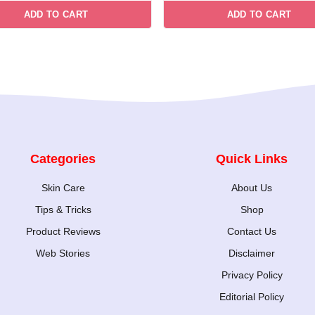
price
pri
was:
is:
t
f
o
ADD TO CART
ADD TO CART
was:
is:
5
₹149.00.
₹99.00.
f
5
₹149.00.
₹99
Categories
Quick Links
Skin Care
About Us
Tips & Tricks
Shop
Product Reviews
Contact Us
Web Stories
Disclaimer
Privacy Policy
Editorial Policy