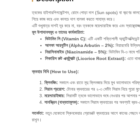
ত্বকের হাইপারপিগমেন্টেশন, রোদে পোড়া দাগ (Sun spots) বা ব্রণের কালচে
গিয়ে কাজ করে এবং কালচে দাগ হালকা করতে সাহায্য করে
।
এটি শুধুমাত্র দাগই দূর করে না, বরং ত্বককে ময়েশ্চারাইজ করে এবং স্বাস্থ্যো
মূল উপাদানসমূহ ও তাদের কার্যকারিতা:
ভিটামিন সি (Vitamin C):
এটি একটি শক্তিশালী অ্যান্টিঅক্সিডে
আলফা আরবুটিন (Alpha Arbutin – 2%):
বিয়ারবেরি উদ্ভি
নিয়াসিনামাইড (Niacinamide – 5%):
ভিটামিন বি-৩ নামে প
লিকারিস রুট এক্সট্র্যাক্ট (Licorice Root Extract):
এতে থাকা
ব্যবহার বিধি (How to Use):
ক্লিনজিং:
সকালে এবং রাতে মৃদু ক্লিনজার দিয়ে মুখ ভালোভাবে পরিষ্
সিরাম প্রয়োগ:
টোনার ব্যবহারের পর ২-৩ ফোঁটা সিরাম নিয়ে পুরো মু
ময়েশ্চারাইজার:
সিরামটি ত্বকে ভালোভাবে শুষে নেওয়ার পর আপনার পছন
সানস্ক্রিন (বাধ্যতামূলক):
সকালে সিরাম ব্যবহারের পর অবশ্যই ব্রড-স্
সতর্কতা:
নতুন যেকোনো স্কিনকেয়ার প্রোডাক্ট ব্যবহারের আগে কানের পেছনে 
রাখুন
।