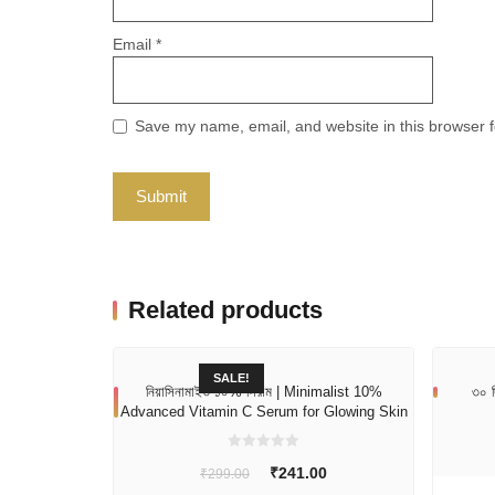
Email
*
Save my name, email, and website in this browser f
Related products
SALE!
নিয়াসিনামাইড ১০% সিরাম | Minimalist 10%
৩০ দ
Advanced Vitamin C Serum for Glowing Skin
0
Original
Current
₹
241.00
₹
299.00
o
u