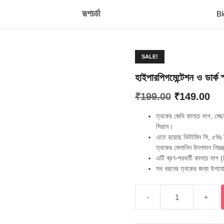
রূপচর্চা
Bl
SALE!
হাইপারপিগমেন্টেশন ও ডার্ক 
Original
Cu
₹
199.00
₹
149.00
price
pri
ত্বকের জেদি কালচে দাগ, মে
was:
is:
সিরাম।
এতে রয়েছে ভিটামিন সি, ৫% 
₹199.00.
₹14
ত্বকের মেলানিন উৎপাদন নিয়ন
এটি ব্রণ-পরবর্তী কালচে দাগ
সব ধরনের ত্বকের জন্য উপযোগ
হাইপারপিগমেন্টেশন
ও
ডার্ক