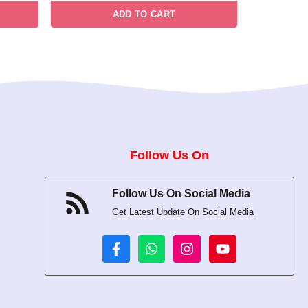
ce
price
price
t
o
ADD TO CART
was:
is:
f
.00.
5
₹299.00.
₹249.00.
Follow Us On
Follow Us On Social Media
Get Latest Update On Social Media