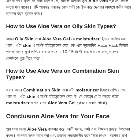
যদি আপনার ত্বক সব সময় শুষ্ক থাকে, তাহলে আপনার মুখে
Aloe Vera
প্রয়োগ করলে
ভালো ফল পাবেন। এটি আপনার ত্বকের কোষ গুলি কে ঠিক করে দেওয়ার মাধ্যমে গভীর ভাবে
ত্বকের যত্ন প্রদান করে।
How to Use Aloe Vera on Oily Skin Types?
যাদের
Oily Skin
তারা
Aloe Vera Gel
কে
moisturizer
হিসাবে লাগিয়ে মজা
পাবে। এটা
skin
এ যথেষ্ট হাইড্রোজেন দেবে এবং এটা স্বাভাবিক Face Pack হিসাবে
পাতলা স্তরে মুখে লাগিয়ে রাখতে পারো। 10-15 মিনিট রাখলে ভালো হবে, তারপর
ফেসটাকে ধুয়ে নিতে পারো।
How to Use Aloe Vera on Combination Skin
Types?
এবার যাদের
Combination Skin
তারা এটা
moisturizer
হিসাবে লাগিয়ে মজা
পাবে না। এটা
skin
এ যথেষ্ট হাইড্রোজেন দেবে না, সে ক্ষেত্রে যে টা করতে পারো
moisturizer
লাগাবার পর
Aloe Vera Gel
ব্যাবহার করতে পারো।
Conclusion
Aloe Vera for Your Face
অল্প সময় মধ্যে
Aloe Vera
ব্যবহার করে একটি স্বচ্ছ, ফর্সা এবং উজ্জ্বল চেহারা উপভোগ
করুন। আপনার ত্বক যত্ন করা এবং ত্বকের প্রয়োজনীয় যত্ন নিতে শিখুন। আপনার মুখে