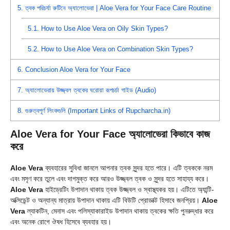
5.
ত্বক পরিচর্যা রুটিনে অ্যালোভেরা | Aloe Vera for Your Face Care Routine
5.1.
How to Use Aloe Vera on Oily Skin Types?
5.2.
How to Use Aloe Vera on Combination Skin Types?
6.
Conclusion Aloe Vera for Your Face
7.
অ্যালোভেরায় উজ্জ্বল ত্বকের ঘরোয়া রূপচর্চা গাইড (Audio)
8.
গুরুত্বপূর্ণ লিংকগুলি (Important Links of Rupcharcha.in)
Aloe Vera for Your Face
অ্যালোভেরা কিভাবে কাজ
করে
Aloe Vera
ব্যবহারের সুবিধা জানলে আপনার ত্বক সুন্দর হতে পারে। এটি ত্বককে নরম
এবং মসৃণ করে তুলে এবং দাগমুক্ত করে আরও উজ্জ্বল ত্বক ও সুন্দর হতে সাহায্য করে।
Aloe Vera
হাইড্রেটিং উপাদান থাকায় ত্বক উজ্জ্বল ও স্বাস্থ্যকর হয়। এটিতে অ্যান্টি-
অক্সিডেন্ট ও অন্যান্য মাত্রায় উপাদান থাকায় এটি বিউটি প্রোডাক্ট হিসাবে জনপ্রিয়।
Aloe
Vera
ল্যাকটিন, মেনাস এবং পলিস্যাকারাইড উপাদান থাকায় ত্বকের ক্ষতি পুনরুদ্ধার করে
এবং অনেক রোগে ঔষধ হিসেবে ব্যবহার হয়।