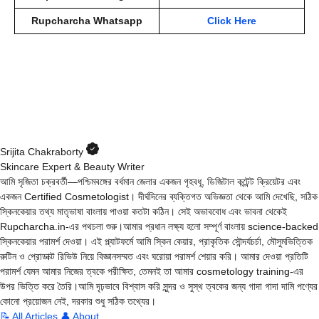
Rupcharcha Whatsapp
Click Here
Srijita Chakraborty
Skincare Expert & Beauty Writer
আমি সৃজিতা চক্রবর্তী—পশ্চিমবঙ্গের বর্ধমান জেলার একজন গৃহবধূ, ডিজিটাল কন্টেন্ট ক্রিয়েটর এবং
একজন Certified Cosmetologist। দীর্ঘদিনের ব্যক্তিগত অভিজ্ঞতা থেকে আমি দেখেছি, সঠিক
স্কিনকেয়ার তথ্য মাতৃভাষা বাংলায় পাওয়া কতটা কঠিন। সেই অভাববোধ এবং ভাবনা থেকেই
Rupcharcha.in-এর পথচলা শুরু।আমার প্রধান লক্ষ্য হলো সম্পূর্ণ বাংলায় science-backed
স্কিনকেয়ার পরামর্শ দেওয়া। এই প্ল্যাটফর্মে আমি স্কিন কেয়ার, প্রাকৃতিক সৌন্দর্যচর্চা, মৌসুমভিত্তিক
রুটিন ও প্রোডাক্ট রিভিউ নিয়ে বিজ্ঞানসম্মত এবং ঘরোয়া পরামর্শ শেয়ার করি। আমার দেওয়া প্রতিটি
পরামর্শ যেমন আমার নিজের ত্বকে পরীক্ষিত, তেমনই তা আমার cosmetology training-এর
উপর ভিত্তি করে তৈরি।আমি দৃঢ়ভাবে বিশ্বাস করি সুন্দর ও সুস্থ ত্বকের জন্য গাদা গাদা দামি পণ্যের
কোনো প্রয়োজন নেই, দরকার শুধু সঠিক তথ্যের।
📝 All Articles
👤 About