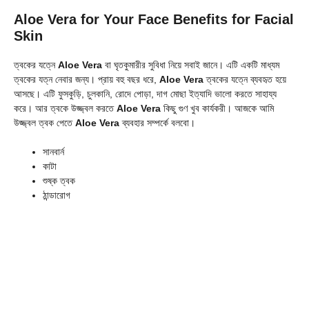
Aloe Vera for Your Face Benefits for Facial
Skin
ত্বকের যত্নে
Aloe Vera
বা ঘৃতকুমারীর সুবিধা নিয়ে সবাই জানে। এটি একটি মাধ্যম
ত্বকের যত্ন নেবার জন্য। প্রায় বহু বছর ধরে,
Aloe Vera
ত্বকের যত্নে ব্যবহৃত হয়ে
আসছে। এটি ফুসকুড়ি, চুলকানি, রোদে পোড়া, দাগ মোছা ইত্যাদি ভালো করতে সাহায্য
করে। আর ত্বকে উজ্জ্বল করতে
Aloe Vera
কিছু গুণ খুব কার্যকরী। আজকে আমি
উজ্জ্বল ত্বক পেতে
Aloe Vera
ব্যবহার সম্পর্কে বলবো।
সানবার্ন
কাটা
শুষ্ক ত্বক
ঠান্ডারোগ