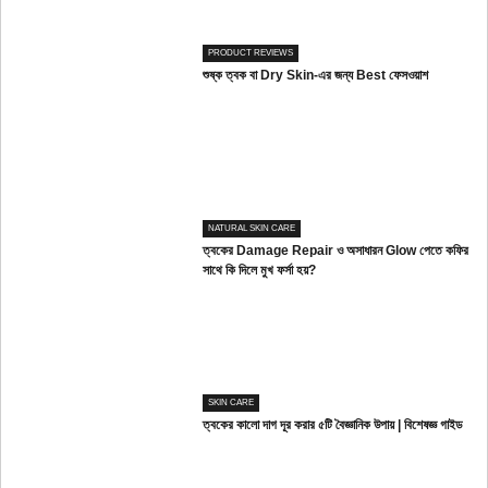
PRODUCT REVIEWS
শুষ্ক ত্বক বা Dry Skin-এর জন্য Best ফেসওয়াশ
NATURAL SKIN CARE
ত্বকের Damage Repair ও অসাধারন Glow পেতে কফির
সাথে কি দিলে মুখ ফর্সা হয়?
SKIN CARE
ত্বকের কালো দাগ দূর করার ৫টি বৈজ্ঞানিক উপায় | বিশেষজ্ঞ গাইড