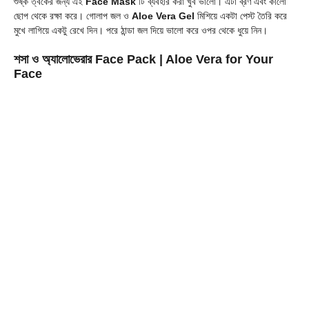
শুষ্ক ত্বকের জন্য এই
Face Mask
টি ব্যবহার করা খুব ভালো। এটা ব্রণ এবং কালো
ছোপ থেকে রক্ষা করে। গোলাপ জল ও
Aloe Vera Gel
মিশিয়ে একটা পেস্ট তৈরি করে
মুখে লাগিয়ে একটু রেখে দিন। পরে ঠান্ডা জল দিয়ে ভালো করে ওপর থেকে ধুয়ে নিন।
শসা ও অ্যালোভেরার Face Pack
| Aloe Vera for Your
Face