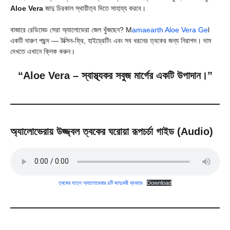
Aloe Vera
জাদু চিরকাল স্থায়ীত্ব দিতে সাহায্য করবে।
বাজারে রেডিমেড সেরা অ্যালোভেরা জেল খুঁজছেন? M
amaearth Aloe Vera Ge
l
একটি দারুণ পছন্দ — টক্সিন-ফ্রি, হাইড্রেটিং এবং সব ধরনের ত্বকের জন্য নিরাপদ। দাম
দেখতে এখানে ক্লিক করুন।
“Aloe Vera – স্বাস্থ্যকর সবুজ মার্গের একটি উপাদান।”
অ্যালোভেরায় উজ্জ্বল ত্বকের ঘরোয়া রূপচর্চা গাইড (Audio)
ত্বকের যত্নে অ্যালোভেরার ৪টি জাদুকরী ব্যবহার
Download