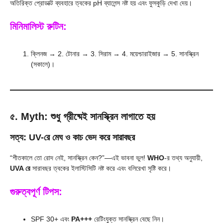
অতিরিক্ত প্রোডাক্ট ব্যবহারে ত্বকের pH ব্যালেন্স নষ্ট হয় এবং ফুসকুড়ি দেখা দেয়।
মিনিমালিস্ট রুটিন:
ক্লিনজ → 2. টোনার → 3. সিরাম → 4. ময়েশ্চারাইজার → 5. সানস্ক্রিন
(সকালে)।
৫. Myth: শুধু গ্রীষ্মেই সানস্ক্রিন লাগাতে হয়
সত্য: UV-রে মেঘ ও কাচ ভেদ করে সারাবছর
“শীতকালে তো রোদ নেই, সানস্ক্রিন কেন?”—এই ভাবনা ভুল!
WHO
-র তথ্য অনুযায়ী,
UVA রে
সারাবছর ত্বকের ইলাস্টিসিটি নষ্ট করে এবং বলিরেখা সৃষ্টি করে।
গুরুত্বপূর্ণ টিপস:
SPF 30+ এবং
PA+++
রেটিংযুক্ত সানস্ক্রিন বেছে নিন।