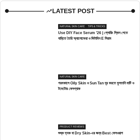
LATEST POST
NATURAL SKIN CARE
TIPS & TRICKS
Use DIY Face Serum ’26 | গ্লোয়িং স্কিন পেতে
বাড়িতে তৈরি অ্যালোভেরা ও ভিটামিন E সিরাম
NATURAL SKIN CARE
গরমকালে Oily Skin ও Sun Tan দূর করতে মুলতানি মাটি ও
টমেটোর ফেসপ্যাক
PRODUCT REVIEWS
শুষ্ক ত্বক বা Dry Skin-এর জন্য Best ফেসওয়াশ