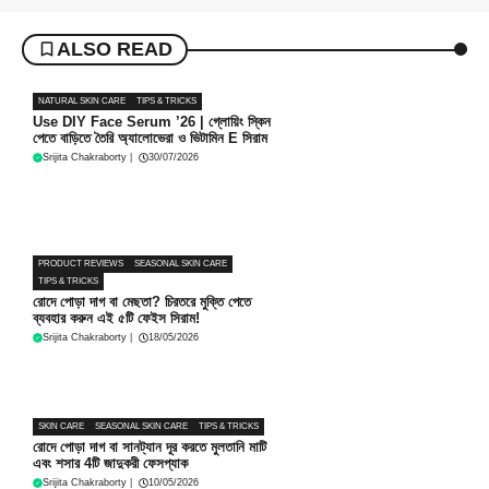
ALSO READ
NATURAL SKIN CARE
TIPS & TRICKS
Use DIY Face Serum ’26 | গ্লোয়িং স্কিন
পেতে বাড়িতে তৈরি অ্যালোভেরা ও ভিটামিন E সিরাম
Srijita Chakraborty
|
30/07/2026
PRODUCT REVIEWS
SEASONAL SKIN CARE
TIPS & TRICKS
রোদে পোড়া দাগ বা মেছতা? চিরতরে মুক্তি পেতে
ব্যবহার করুন এই ৫টি ফেইস সিরাম!
Srijita Chakraborty
|
18/05/2026
SKIN CARE
SEASONAL SKIN CARE
TIPS & TRICKS
রোদে পোড়া দাগ বা সানট্যান দূর করতে মুলতানি মাটি
এবং শসার 4টি জাদুকরী ফেসপ্যাক
Srijita Chakraborty
|
10/05/2026