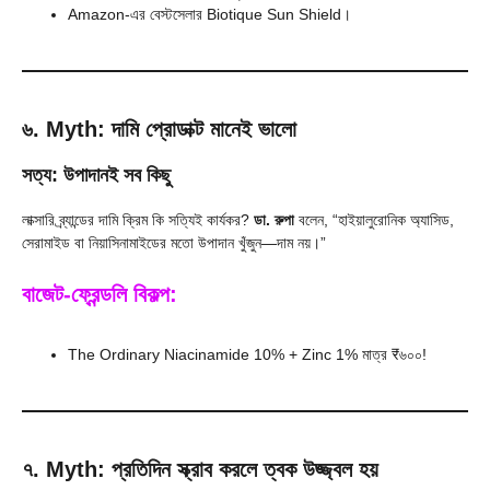
Amazon-এর বেস্টসেলার Biotique Sun Shield।
৬. Myth: দামি প্রোডাক্ট মানেই ভালো
সত্য: উপাদানই সব কিছু
লাক্সারি ব্র্যান্ডের দামি ক্রিম কি সত্যিই কার্যকর?
ডা. রুপা
বলেন, “হাইয়ালুরোনিক অ্যাসিড,
সেরামাইড বা নিয়াসিনামাইডের মতো উপাদান খুঁজুন—দাম নয়।”
বাজেট-ফ্রেন্ডলি বিকল্প:
The Ordinary Niacinamide 10% + Zinc 1% মাত্র ₹৬০০!
৭. Myth: প্রতিদিন স্ক্রাব করলে ত্বক উজ্জ্বল হয়