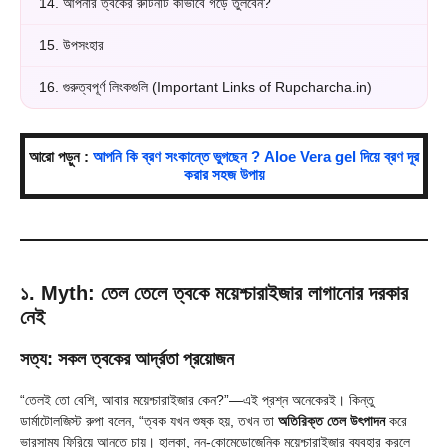
14.
আপনার ত্বকের রুটিনটি কীভাবে গড়ে তুলবেন?
15.
উপসংহার
16.
গুরুত্বপূর্ণ লিংকগুলি (Important Links of Rupcharcha.in)
আরো পড়ুন :
আপনি কি ব্রণ সংকান্তে ভুগছেন ? Aloe Vera gel দিয়ে ব্রণ দূর
করার সহজ উপায়
১. Myth: তেল তেলে ত্বকে ময়েশ্চারাইজার লাগানোর দরকার
নেই
সত্য: সকল ত্বকের আর্দ্রতা প্রয়োজন
“তেলই তো বেশি, আবার ময়েশ্চারাইজার কেন?”—এই প্রশ্ন অনেকেরই। কিন্তু
ডার্মাটোলজিস্ট রুপা বলেন, “ত্বক যখন শুষ্ক হয়, তখন তা
অতিরিক্ত তেল উৎপাদন
করে
ভারসাম্য ফিরিয়ে আনতে চায়। হালকা, নন-কোমেডোজেনিক ময়েশ্চারাইজার ব্যবহার করলে