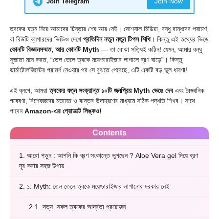
Join Now
Join Telegram
ত্বকের যত্ন নিয়ে আমাদের চিন্তার শেষ আর নেই। সোশ্যাল মিডিয়া, বন্ধু বান্ধবের পরামর্শ,
বা বিউটি ব্লগারদের ভিডিও দেখে
প্রতিদিন নতুন নতুন টিপস শিখি
। কিন্তু এই তথ্যের ভিড়ে
কোনটি বিজ্ঞানসম্মত, আর কোনটি Myth
— তা বোঝা সত্যিই কঠিন! যেমন, আমার বন্ধু
সুজাতা মনে করত, “তেল তেলে ত্বকে ময়েশ্চারাইজার লাগালে ব্রণ বাড়ে”। কিন্তু
ডার্মাটোলজিস্টের পরামর্শ নেওয়ার পর সে বুঝতে পেরেছে, এটি একটি বড় ভুল ধারণা!
এই ব্লগে, আমরা
ত্বকের যত্ন সংক্রান্ত ১০টি জনপ্রিয় Myth ভেঙে দেব
এবং বৈজ্ঞানিক
গবেষণা, বিশেষজ্ঞদের মতামত ও বাস্তব উদাহরণের মাধ্যমে সঠিক পদ্ধতি শিখব। সাথে
পাবেন
Amazon-এর প্রোডাক্ট লিঙ্কও!
Contents
1.
আরো পড়ুন : আপনি কি ব্রণ সংকান্তে ভুগছেন ? Aloe Vera gel দিয়ে ব্রণ
দূর করার সহজ উপায়
2.
১. Myth: তেল তেলে ত্বকে ময়েশ্চারাইজার লাগানোর দরকার নেই
2.1.
সত্য: সকল ত্বকের আর্দ্রতা প্রয়োজন