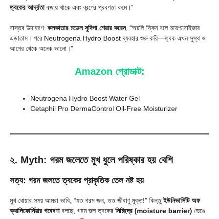
ত্বকের আর্দ্রতা
বজায় থাকে এবং ব্রণের প্রবণতা কমে।”
বাস্তব উদাহরণ:
কলকাতার মডেল সুদিপা শেয়ার করেন
, “অয়লি স্কিন বলে ময়েশ্চারাইজার
এড়াতাম। পরে Neutrogena Hydro Boost ব্যবহার শুরু করি—ত্বক এখন সুস্থ ও
আগের থেকে অনেক ভালো।”
Amazon প্রোডাক্ট:
Neutrogena Hydro Boost Water Gel
Cetaphil Pro DermaControl Oil-Free Moisturizer
২. Myth: গরম জলেতে মুখ ধুলে পরিষ্কার হয় বেশি
সত্য: গরম জলতে ত্বকের প্রাকৃতিক তেল নষ্ট হয়
মুখ ধোয়ার সময় আমরা ভাবি, “যত গরম জল, তত জীবাণু মুক্ত!” কিন্তু
ইউনিভার্সিটি অফ
ক্যালিফোর্নিয়ার গবেষণা
বলছে, গরম জল ত্বকের
নিচ্ছিদ্র (moisture barrier)
ভেঙে