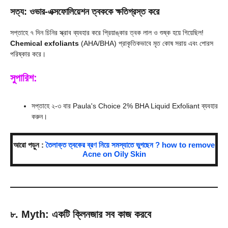
সত্য: ওভার-এক্সফোলিয়েশন ত্বককে ক্ষতিগ্রস্ত করে
সপ্তাহে ৭ দিন চিনির স্ক্রাব ব্যবহার করে প্রিয়াঙ্কার ত্বক লাল ও শুষ্ক হয়ে গিয়েছিল!
Chemical exfoliants
(AHA/BHA) প্রাকৃতিকভাবে মৃত কোষ সরায় এবং পোরস
পরিষ্কার করে।
সুপারিশ:
সপ্তাহে ২-৩ বার Paula's Choice 2% BHA Liquid Exfoliant ব্যবহার
করুন।
আরো পড়ুন :
তৈলাক্ত ত্বকের ব্রণ নিয়ে সমস্যাতে ভুগছেন ? how to remove
Acne on Oily Skin
৮. Myth: একটি ক্লিনজার সব কাজ করবে