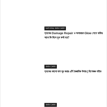
NATURAL SKIN CARE
ত্বকের Damage Repair ও অসাধারন Glow পেতে কফির
সাথে কি দিলে মুখ ফর্সা হয়?
SKIN CARE
ত্বকের কালো দাগ দূর করার ৫টি বৈজ্ঞানিক উপায় | বিশেষজ্ঞ গাইড
SKIN CARE