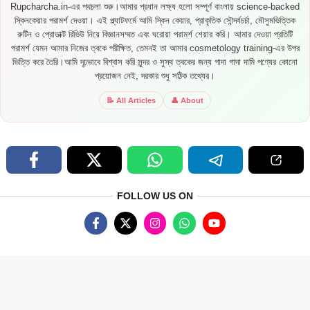
Rupcharcha.in-এর পথচলা শুরু।আমার প্রধান লক্ষ্য হলো সম্পূর্ণ বাংলায় science-backed
স্কিনকেয়ার পরামর্শ দেওয়া। এই প্ল্যাটফর্মে আমি স্কিন কেয়ার, প্রাকৃতিক সৌন্দর্যচর্চা, মৌসুমভিত্তিক
রুটিন ও প্রোডাক্ট রিভিউ নিয়ে বিজ্ঞানসম্মত এবং ঘরোয়া পরামর্শ শেয়ার করি। আমার দেওয়া প্রতিটি
পরামর্শ যেমন আমার নিজের ত্বকে পরীক্ষিত, তেমনই তা আমার cosmetology training-এর উপর
ভিত্তি করে তৈরি।আমি দৃঢ়ভাবে বিশ্বাস করি সুন্দর ও সুস্থ ত্বকের জন্য গাদা গাদা দামি পণ্যের কোনো
প্রয়োজন নেই, দরকার শুধু সঠিক তথ্যের।
📝 All Articles
👤 About
FOLLOW US ON