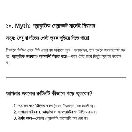
১০. Myth: প্রাকৃতিক প্রোডাক্ট মানেই নিরাপদ
সত্য: লেবু বা দাঁতের পেস্ট ত্বক পুড়িয়ে দিতে পারে!
টিকটকে ভিডিও দেখে মিমি লেবুর রস মাখতেন মুখে। ফলস্বরূপ, তার ত্বকে জ্বালাপোড়া শুরু
হয়!
প্রাকৃতিক উপাদানও অ্যালার্জি ঘটাতে পারে
—প্যাচ টেস্ট ছাড়া কিছুই ব্যবহার করবেন
না।
আপনার ত্বকের রুটিনটি কীভাবে গড়ে তুলবেন?
ত্বকের ধরন চিহ্নিত করুন
(শুষ্ক, তৈলাক্ত, সংবেদনশীল)।
সাধারণ পরিষ্কার, আর্দ্রতা ও সানপ্রোটেকশন
নিশ্চিত করুন।
ধৈর্য্য ধরুন
—কোনো প্রোডাক্টই রাতারাতি ফল দেয় না!