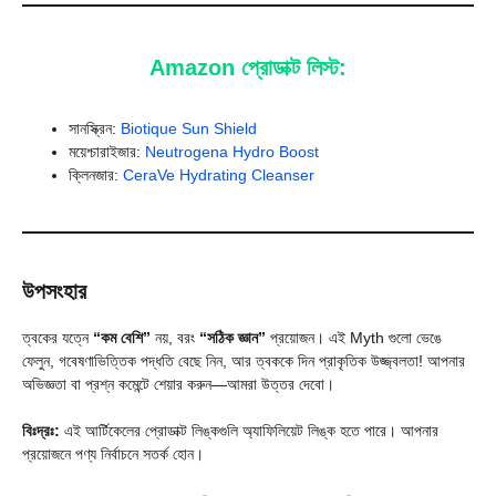
Amazon প্রোডাক্ট লিস্ট:
সানস্ক্রিন:
Biotique Sun Shield
ময়েশ্চারাইজার:
Neutrogena Hydro Boost
ক্লিনজার:
CeraVe Hydrating Cleanser
উপসংহার
ত্বকের যত্নে
“কম বেশি”
নয়, বরং
“সঠিক জ্ঞান”
প্রয়োজন। এই Myth গুলো ভেঙে
ফেলুন, গবেষণাভিত্তিক পদ্ধতি বেছে নিন, আর ত্বককে দিন প্রাকৃতিক উজ্জ্বলতা! আপনার
অভিজ্ঞতা বা প্রশ্ন কমেন্টে শেয়ার করুন—আমরা উত্তর দেবো।
বিঃদ্রঃ:
এই আর্টিকেলের প্রোডাক্ট লিঙ্কগুলি অ্যাফিলিয়েট লিঙ্ক হতে পারে। আপনার
প্রয়োজনে পণ্য নির্বাচনে সতর্ক হোন।