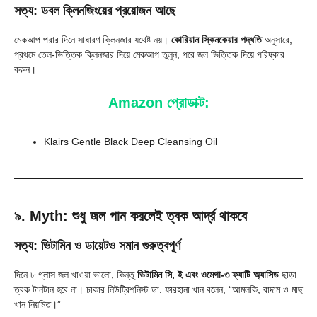
সত্য: ডবল ক্লিনজিংয়ের প্রয়োজন আছে
মেকআপ পরার দিনে সাধারণ ক্লিনজার যথেষ্ট নয়।
কোরিয়ান স্কিনকেয়ার পদ্ধতি
অনুসারে,
প্রথমে তেল-ভিত্তিক ক্লিনজার দিয়ে মেকআপ তুলুন, পরে জল ভিত্তিক দিয়ে পরিষ্কার
করুন।
Amazon প্রোডাক্ট:
Klairs Gentle Black Deep Cleansing Oil
৯. Myth: শুধু জল পান করলেই ত্বক আর্দ্র থাকবে
সত্য: ভিটামিন ও ডায়েটও সমান গুরুত্বপূর্ণ
দিনে ৮ গ্লাস জল খাওয়া ভালো, কিন্তু
ভিটামিন সি, ই এবং ওমেগা-৩ ফ্যাটি অ্যাসিড
ছাড়া
ত্বক টানটান হবে না। ঢাকার নিউট্রিশনিস্ট ডা. ফারহানা খান বলেন, “আমলকি, বাদাম ও মাছ
খান নিয়মিত।”