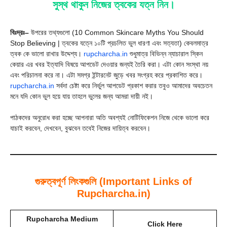
সুস্থ থাকুন নিজের ত্বকের যত্ন নিন।
বিঃদ্রঃ–
উপরের তথ্যগুলো (10 Common Skincare Myths You Should
Stop Believing | ত্বকের যত্নে ১০টি প্রচলিত ভুল ধারণা এবং সত্যতা) কেবলমাত্র
ত্বক কে ভালো রাখার উদ্দেশ্য।
rupcharcha.in
শুধুমাত্র বিভিন্ন ন্যাচারাল স্কিন
কেয়ার এর খবর ইত্যাদি বিষয়ে আপডেট দেওয়ার জন্যই তৈরি করা। এটা কোন সংস্থা নয়
এবং পরিচালনা করে না। এটা সমগ্র ইন্টারনেট জুড়ে খবর সংগ্রহ করে প্রকাশিত করে।
rupcharcha.in
সর্বদা চেষ্টা করে নির্ভুল আপডেট প্রকাশ করার তবুও আমাদের অবচেতন
মনে যদি কোন ভুল হয়ে যায় তাহলে ভুলের জন্য আমরা দায়ী নই।
পাঠকদের অনুরোধ করা হচ্ছে আপনারা অতি অবশ্যই নোটিফিকেশন নিজে থেকে ভালো করে
যাচাই করবেন, দেখবেন, বুঝবেন তবেই নিজের দায়িত্ব করবেন।
গুরুত্বপূর্ণ লিংকগুলি (Important Links of
Rupcharcha.in)
Rupcharcha Medium
Click Here