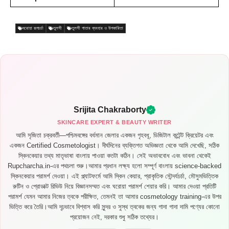
ঘরোয়া রূপচর্চা
তুলসী
তুলসী পাতার ব্যবহার ও উপকারিতা
Srijita Chakraborty
SKINCARE EXPERT & BEAUTY WRITER
আমি সৃজিতা চক্রবর্তী—পশ্চিমবঙ্গের বর্ধমান জেলার একজন গৃহবধূ, ডিজিটাল কন্টেন্ট ক্রিয়েটর এবং
একজন Certified Cosmetologist। দীর্ঘদিনের ব্যক্তিগত অভিজ্ঞতা থেকে আমি দেখেছি, সঠিক
স্কিনকেয়ার তথ্য মাতৃভাষা বাংলায় পাওয়া কতটা কঠিন। সেই অভাববোধ এবং ভাবনা থেকেই
Rupcharcha.in-এর পথচলা শুরু।আমার প্রধান লক্ষ্য হলো সম্পূর্ণ বাংলায় science-backed
স্কিনকেয়ার পরামর্শ দেওয়া। এই প্ল্যাটফর্মে আমি স্কিন কেয়ার, প্রাকৃতিক সৌন্দর্যচর্চা, মৌসুমভিত্তিক
রুটিন ও প্রোডাক্ট রিভিউ নিয়ে বিজ্ঞানসম্মত এবং ঘরোয়া পরামর্শ শেয়ার করি। আমার দেওয়া প্রতিটি
পরামর্শ যেমন আমার নিজের ত্বকে পরীক্ষিত, তেমনই তা আমার cosmetology training-এর উপর
ভিত্তি করে তৈরি।আমি দৃঢ়ভাবে বিশ্বাস করি সুন্দর ও সুস্থ ত্বকের জন্য গাদা গাদা দামি পণ্যের কোনো
প্রয়োজন নেই, দরকার শুধু সঠিক তথ্যের।