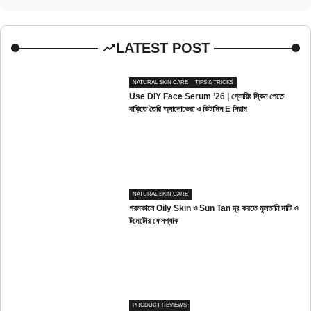
LATEST POST
NATURAL SKIN CARE
TIPS & TRICKS
Use DIY Face Serum ’26 | গ্লোয়িং স্কিন পেতে
বাড়িতে তৈরি অ্যালোভেরা ও ভিটামিন E সিরাম
NATURAL SKIN CARE
গরমকালে Oily Skin ও Sun Tan দূর করতে মুলতানি মাটি ও
টমেটোর ফেসপ্যাক
PRODUCT REVIEWS