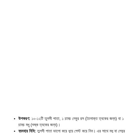
উপকরণ:
১০-১২টি তুলসী পাতা, ১ চামচ লেবুর রস (তৈলাক্ত ত্বকের জন্য) বা ১
চামচ মধু (শুষ্ক ত্বকের জন্য)।
ব্যবহার বিধি:
তুলসী পাতা ভালো করে ধুয়ে পেস্ট করে নিন। এর সাথে মধু বা লেবুর