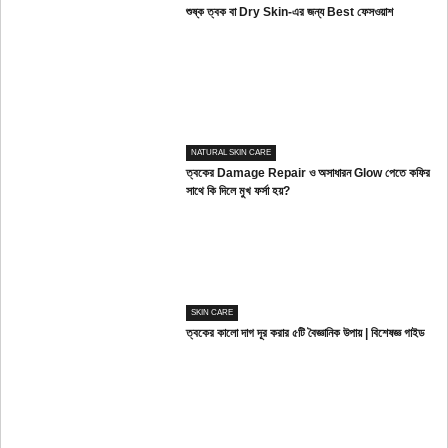
শুষ্ক ত্বক বা Dry Skin-এর জন্য Best ফেসওয়াশ
NATURAL SKIN CARE
ত্বকের Damage Repair ও অসাধারন Glow পেতে কফির
সাথে কি দিলে মুখ ফর্সা হয়?
SKIN CARE
ত্বকের কালো দাগ দূর করার ৫টি বৈজ্ঞানিক উপায় | বিশেষজ্ঞ গাইড