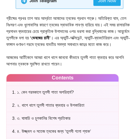
Join Now
Join Telegram
গ্রীষ্মের প্রখর তাপ আর আর্দ্রতা আমাদের ত্বকের প্রধান শত্রু। অতিরিক্ত ঘাম, তেল
নিঃসরণ এবং ধুলোবালির কারণে ত্বকের স্বাভাবিক লাবণ্য হারিয়ে যায়। এই সময় রাসায়নিক
প্রসাধন ব্যবহারের চেয়ে প্রাকৃতিক উপাদানের ওপর ভরসা করা বুদ্ধিমানের কাজ। আয়ুর্বেদে
তুলসীকে বলা হয়
‘ভেষজের রানী’
। এর অ্যান্টি-অক্সিডেন্ট, অ্যান্টি-ব্যাকটেরিয়াল এবং অ্যান্টি-
ফাঙ্গাল গুণাগুণ গরমে ত্বকের যাবতীয় সমস্যা সমাধানে জাদুর মতো কাজ করে।
আজকের আর্টিকেলে আমরা ধাপে ধাপে জানবো কীভাবে তুলসী পাতা ব্যবহার করে আপনি
আপনার ত্বককে সুরক্ষিত রাখতে পারেন।
Contents
1.
১. কেন গরমকালে তুলসী পাতা অপরিহার্য?
2.
২. ধাপে ধাপে তুলসী পাতার ব্যবহার ও উপকারিতা
3.
৩. ঘামাচি ও চুলকানির বিশেষ প্রতিকার
4.
৪. উজ্জ্বল ও সতেজ ত্বকের জন্য ‘তুলসী গলো প্যাক’