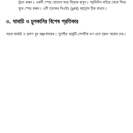
ঠান্ডা করুন। একটি স্প্রে বোতলে ভরে ফ্রিজে রাখুন। প্রতিদিন বাইরে থেকে ফিরে
মুখে স্প্রে করুন। এটি ত্বকের পিএইচ (pH) ব্যালেন্স ঠিক রাখবে।
৩. ঘামাচি ও চুলকানির বিশেষ প্রতিকার
গরমে ঘামাচি ও র‍্যাশ খুব যন্ত্রণাদায়ক। তুলসীর অ্যান্টি-সেপটিক গুণ এতে দ্রুত আরাম দেয়।