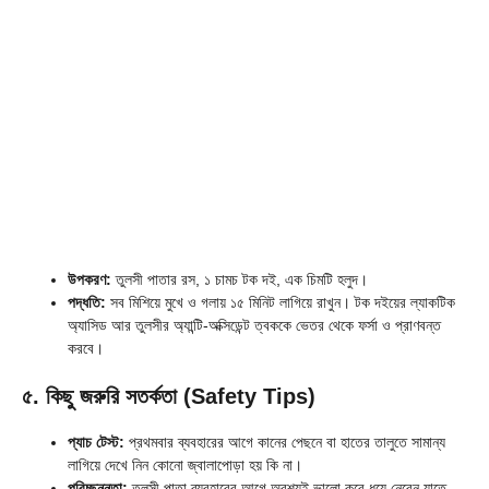
উপকরণ:
তুলসী পাতার রস, ১ চামচ টক দই, এক চিমটি হলুদ।
পদ্ধতি:
সব মিশিয়ে মুখে ও গলায় ১৫ মিনিট লাগিয়ে রাখুন। টক দইয়ের ল্যাকটিক
অ্যাসিড আর তুলসীর অ্যান্টি-অক্সিডেন্ট ত্বককে ভেতর থেকে ফর্সা ও প্রাণবন্ত
করবে।
৫. কিছু জরুরি সতর্কতা (Safety Tips)
প্যাচ টেস্ট:
প্রথমবার ব্যবহারের আগে কানের পেছনে বা হাতের তালুতে সামান্য
লাগিয়ে দেখে নিন কোনো জ্বালাপোড়া হয় কি না।
পরিচ্ছন্নতা:
তুলসী পাতা ব্যবহারের আগে অবশ্যই ভালো করে ধুয়ে নেবেন যাতে