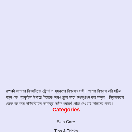
রূপচর্চা
আপনার নিত্যদিনের সৌন্দর্য ও সুস্থতার বিশ্বস্ত সঙ্গী। আমরা বিশ্বাস করি সঠিক
যত্ন এবং প্রাকৃতিক উপায়ে নিজেকে আরও সুন্দর ভাবে উপস্থাপন করা সম্ভব। স্কিনকেয়ার
থেকে শুরু করে লাইফস্টাইল সবকিছুর সঠিক পরামর্শ পৌঁছে দেওয়াই আমাদের লক্ষ্য।
Categories
Skin Care
Tips & Tricks