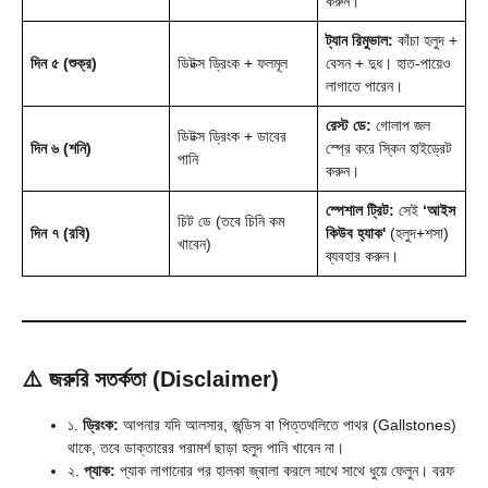
করুন।
ট্যান রিমুভাল:
কাঁচা হলুদ +
দিন ৫ (শুক্র)
ডিটক্স ড্রিংক + ফলমূল
বেসন + দুধ। হাত-পায়েও
লাগাতে পারেন।
রেস্ট ডে:
গোলাপ জল
ডিটক্স ড্রিংক + ডাবের
দিন ৬ (শনি)
স্প্রে করে স্কিন হাইড্রেট
পানি
করুন।
স্পেশাল ট্রিট:
সেই
‘আইস
চিট ডে (তবে চিনি কম
দিন ৭ (রবি)
কিউব হ্যাক'
(হলুদ+শসা)
খাবেন)
ব্যবহার করুন।
⚠️ জরুরি সতর্কতা (Disclaimer)
১.
ড্রিংক:
আপনার যদি আলসার, জন্ডিস বা পিত্তথলিতে পাথর (Gallstones)
থাকে, তবে ডাক্তারের পরামর্শ ছাড়া হলুদ পানি খাবেন না।
২.
প্যাক:
প্যাক লাগানোর পর হালকা জ্বালা করলে সাথে সাথে ধুয়ে ফেলুন। বরফ