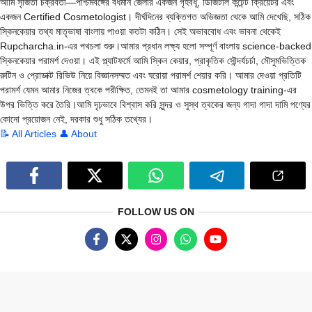
আমি সৃজিতা চক্রবর্তী—পশ্চিমবঙ্গের বর্ধমান জেলার একজন গৃহবধূ, ডিজিটাল কন্টেন্ট ক্রিয়েটর এবং
একজন Certified Cosmetologist। দীর্ঘদিনের ব্যক্তিগত অভিজ্ঞতা থেকে আমি দেখেছি, সঠিক
স্কিনকেয়ার তথ্য মাতৃভাষা বাংলায় পাওয়া কতটা কঠিন। সেই অভাববোধ এবং ভাবনা থেকেই
Rupcharcha.in-এর পথচলা শুরু।আমার প্রধান লক্ষ্য হলো সম্পূর্ণ বাংলায় science-backed
স্কিনকেয়ার পরামর্শ দেওয়া। এই প্ল্যাটফর্মে আমি স্কিন কেয়ার, প্রাকৃতিক সৌন্দর্যচর্চা, মৌসুমভিত্তিক
রুটিন ও প্রোডাক্ট রিভিউ নিয়ে বিজ্ঞানসম্মত এবং ঘরোয়া পরামর্শ শেয়ার করি। আমার দেওয়া প্রতিটি
পরামর্শ যেমন আমার নিজের ত্বকে পরীক্ষিত, তেমনই তা আমার cosmetology training-এর
উপর ভিত্তি করে তৈরি।আমি দৃঢ়ভাবে বিশ্বাস করি সুন্দর ও সুস্থ ত্বকের জন্য গাদা গাদা দামি পণ্যের
কোনো প্রয়োজন নেই, দরকার শুধু সঠিক তথ্যের।
📝 All Articles
👤 About
FOLLOW US ON