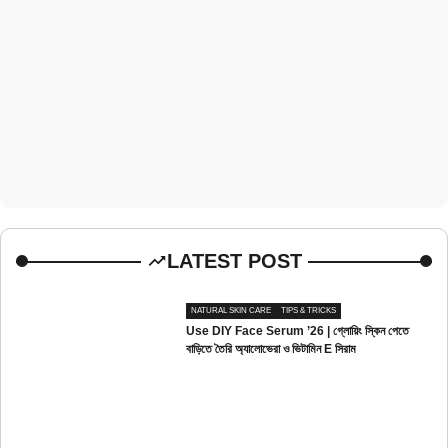
LATEST POST
NATURAL SKIN CARE
TIPS & TRICKS
Use DIY Face Serum ’26 | গ্লোয়িং স্কিন পেতে
বাড়িতে তৈরি অ্যালোভেরা ও ভিটামিন E সিরাম