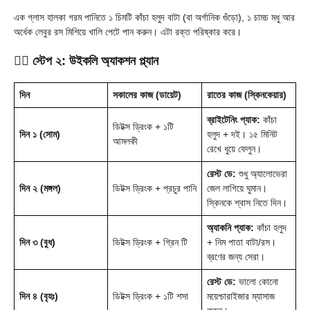
এক গ্লাস হালকা গরম পানিতে ১ চিমটি কাঁচা হলুদ বাটা (বা অর্গানিক গুঁড়ো), ১ চামচ মধু আর
অর্ধেক লেবুর রস মিশিয়ে খালি পেটে পান করুন। এটা রক্ত পরিষ্কার করে।
🧖‍♀️ স্টেপ ২: উইকলি অ্যাকশন প্ল্যান
দিন
সকালের কাজ (ডায়েট)
রাতের কাজ (স্কিনকেয়ার)
ব্রাইটেনিং প্যাক:
কাঁচা
ডিটক্স ড্রিংক + ১টি
দিন ১ (সোম)
হলুদ + দই। ১৫ মিনিট
আমলকী
রেখে ধুয়ে ফেলুন।
রেস্ট ডে:
শুধু অ্যালোভেরা
দিন ২ (মঙ্গল)
ডিটক্স ড্রিংক + প্রচুর পানি
জেল লাগিয়ে ঘুমান।
স্কিনকে শ্বাস নিতে দিন।
অ্যাকনি প্যাক:
কাঁচা হলুদ
দিন ৩ (বুধ)
ডিটক্স ড্রিংক + গ্রিন টি
+ নিম পাতা বাটা/রস।
ব্রণের জন্য সেরা।
রেস্ট ডে:
ভালো কোনো
দিন ৪ (বৃহঃ)
ডিটক্স ড্রিংক + ১টি শসা
ময়েশ্চারাইজার ম্যাসাজ