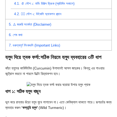
4.1.
🥤 স্টেপ ১: মর্নিং ডিটক্স ড্রিংক (প্রতিদিন সকালে)
4.2.
🧖‍♀️ স্টেপ ২: উইকলি অ্যাকশন প্ল্যান
5.
⚠️ জরুরি সতর্কতা (Disclaimer)
6.
শেষ কথা
7.
গুরুত্বপূর্ণ লিংকগুলি (Important Links)
হলুদ দিয়ে ত্বক ফর্সা:সঠিক নিয়মে হলুদ ব্যবহারের ৩টি ধাপ
কাঁচা হলুদের কার্কিউমিন (Curcumin) উপাদানই আসল জাদুকর। কিন্তু এর পাওয়ার
কন্ট্রোল করতে না পারলে উল্টো রিয়্যাকশন হবে।
ধাপ ১: সঠিক হলুদ বাছুন
ভুল করে রান্নার গুঁড়ো হলুদ মুখে লাগাবেন না। এতে কেমিক্যাল থাকতে পারে। রূপচর্চার জন্য
ব্যবহার করুন
‘কস্তুরি হলুদ'
(Wild Turmeric)।