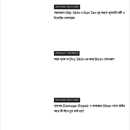
NATURAL SKIN CARE
গরমকালে Oily Skin ও Sun Tan দূর করতে মুলতানি মাটি ও
টমেটোর ফেসপ্যাক
PRODUCT REVIEWS
শুষ্ক ত্বক বা Dry Skin-এর জন্য Best ফেসওয়াশ
NATURAL SKIN CARE
ত্বকের Damage Repair ও অসাধারন Glow পেতে কফির
সাথে কি দিলে মুখ ফর্সা হয়?