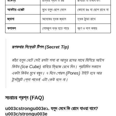
উদ্দেশ্য
রান্নার স্বাদ ও রঙ
রূপচর্চা ও ঔষধি গুণ
আফটার এফেক্ট
মুখে হলুদ ছোপ ফেলে
কোনো রঙ বা ছোপ রাখে না
জ্বালা
অনেকের ত্বক জ্বলে
ত্বক ঠান্ডা রাখে
ফলাফল
লোমকূপ বন্ধ হতে পারে
ব্রণ ও দাগ কমায়
রূপকথার সিক্রেট টিপস (Secret Tip)
কাঁচা হলুদ বেটে সেই রসটা শসা বা আলুর রসের সাথে মিশিয়ে আইস
কিউব (Ice Cube) বানিয়ে ফ্রিজে রেখে দিন। প্রতিদিন সকালে
একটা কিউব মুখে ঘষুন। ৭ দিনে পোরস (Pores) টাইট হবে আর
ইন্সট্যান্ট গ্লো পাবেন! এটা কেউ বলে না।
সচরাচর প্রশ্ন (FAQ)
u003cstrongu003e১. হলুদ মেখে কি রোদে যাওয়া যাবে?
u003c/strongu003e