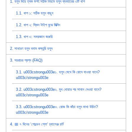
1.
হলুদ দিয়ে ত্বক ফর্সা:সঠিক নিয়মে হলুদ ব্যবহারের ৩টি ধাপ
1.1.
ধাপ ১: সঠিক হলুদ বাছুন
1.2.
ধাপ ২: স্কিন টাইপ বুঝে মিক্সিং
1.3.
ধাপ ৩: সময়জ্ঞান জরুরি
2.
সাধারণ হলুদ বনাম কস্তুরি হলুদ
3.
সচরাচর প্রশ্ন (FAQ)
3.1.
u003cstrongu003e১. হলুদ মেখে কি রোদে যাওয়া যাবে?
u003c/strongu003e
3.2.
u003cstrongu003e২. মুখ ধোয়ার পর সাবান দেওয়া যাবে?
u003c/strongu003e
3.3.
u003cstrongu003e৩. রোজ কি কাঁচা হলুদ মাখা উচিত?
u003c/strongu003e
4.
📅 ৭ দিনের ‘গোল্ডেন গ্লো’ চ্যালেঞ্জ চার্ট