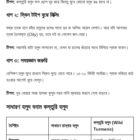
টিপস:
কস্তুরি হলুদ দাগ ছোপ দূর করে কিন্তু মুখে কোনো হলুদ রঙ রাখে না।
ধাপ ২: স্কিন টাইপ বুঝে মিক্সিং
শুষ্ক ত্বক হলে কাঁচা হলুদের রসের সাথে দুধ বা অলিভ অয়েল মেশান। আর যদি আপনার
ত্বক তৈলাক্ত (Oily) হয়, তবে দই বা গোলাপ জল সেরা।
টিপস:
সরাসরি বাটা হলুদ লাগাবেন না, বেসন বা চালের গুঁড়োর সাথে মিশিয়ে প্যাক বানান।
ধাপ ৩: সময়জ্ঞান জরুরি
বেশিক্ষণ হলুদ মুখে রাখলে স্কিন পুড়ে যেতে পারে। ১৫-২০ মিনিট সর্বোচ্চ। প্যাক শুকিয়ে কাঠ
হওয়ার আগেই ধুয়ে ফেলুন।
টিপস:
মুখ ধোয়ার সময় হালকা কুসুম গরম পানি ব্যবহার করলে গ্লো বাড়বে।
সাধারণ হলুদ বনাম কস্তুরি হলুদ
কস্তুরি হলুদ (Wild
বৈশিষ্ট্য
সাধারণ রান্নার হলুদ
Turmeric)