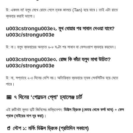
উ: একদম না! হলুদ মেখে রোদে গেলে ত্বক কালচে (Tan) হয়ে যাবে। তাই এটা রাতে
ব্যবহার করাই ভালো।
u003cstrongu003e২. মুখ ধোয়ার পর সাবান দেওয়া যাবে?
u003c/strongu003e
উ: না। হলুদ ব্যবহারের অন্তত ৬-৮ ঘণ্টা পর সাবান বা ফেসওয়াশ ব্যবহার করবেন।
u003cstrongu003e৩. রোজ কি কাঁচা হলুদ মাখা উচিত?
u003c/strongu003e
উ: না, সপ্তাহে ২-৩ দিনের বেশি নয়। অতিরিক্ত ব্যবহারে ত্বক সেনসিটিভ হয়ে যেতে
পারে।
📅 ৭ দিনের ‘গোল্ডেন গ্লো’ চ্যালেঞ্জ চার্ট
এই রুটিনটা মূলত দুটি জিনিসের কম্বিনেশন:
ডিটক্স ড্রিংক (ভেতর থেকে ফর্সা ভাব)
+
ফেস
প্যাক (বাইরের দাগ দূর করা)
।
🥤 স্টেপ ১: মর্নিং ডিটক্স ড্রিংক (প্রতিদিন সকালে)