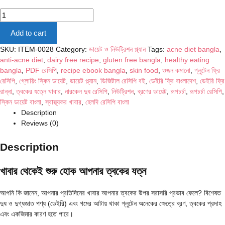
গ্লুটেন-
ফ্রি
Add to cart
ও
ডেইরি-
SKU:
ITEM-0028
Category:
ডায়েট ও নিউট্রিশন প্ল্যান
Tags:
acne diet bangla
,
ফ্রি
anti-acne diet
,
dairy free recipe
,
gluten free bangla
,
healthy eating
রেসিপি
bangla
,
PDF রেসিপি
,
recipe ebook bangla
,
skin food
,
ওজন কমানো
,
গ্লুটেন ফ্রি
কালেকশন
রেসিপি
,
গ্লোয়িং স্কিন ডায়েট
,
ডায়েট প্ল্যান
,
ডিজিটাল রেসিপি বই
,
ডেইরি ফ্রি বাংলাদেশ
,
ডেইরি ফ্রি
PDF
রান্না
,
ত্বকের যত্নে খাবার
,
নারকেল দুধ রেসিপি
,
নিউট্রিশন
,
ব্রণের ডায়েট
,
রূপচর্চা
,
রূপচর্চা রেসিপি
,
|
স্কিন ডায়েট বাংলা
,
স্বাস্থ্যকর খাবার
,
হেলদি রেসিপি বাংলা
রূপচর্চা
Description
quantity
Reviews (0)
Description
খাবার থেকেই শুরু হোক আপনার ত্বকের যত্ন
আপনি কি জানেন, আপনার প্রতিদিনের খাবার আপনার ত্বকের উপর সরাসরি প্রভাব ফেলে? বিশেষত
দুধ ও দুগ্ধজাত পণ্য (ডেইরি) এবং গমের আটায় থাকা গ্লুটেন অনেকের ক্ষেত্রে ব্রণ, ত্বকের প্রদাহ
এবং একজিমার কারণ হতে পারে।