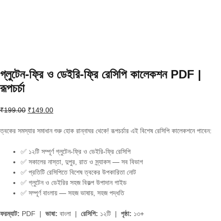
গ্লুটেন-ফ্রি ও ডেইরি-ফ্রি রেসিপি কালেকশন PDF |
রূপচর্চা
Original
Current
₹
199.00
₹
149.00
price
price
was:
is:
ত্বকের সমস্যার সমাধান শুরু হোক রান্নাঘর থেকে! রূপচর্চার এই বিশেষ রেসিপি কালেকশনে পাবেন:
₹199.00.
₹149.00.
✅ ১২টি সম্পূর্ণ গ্লুটেন-ফ্রি ও ডেইরি-ফ্রি রেসিপি
✅ সকালের নাস্তা, দুপুর, রাত ও স্ন্যাকস — সব বিভাগ
✅ প্রতিটি রেসিপিতে বিশেষ ত্বকের উপকারিতা নোট
✅ গ্লুটেন ও ডেইরির সহজ বিকল্প উপাদান গাইড
✅ সম্পূর্ণ বাংলায় — সহজ ভাষায়, সহজ পদ্ধতি
ফরম্যাট:
PDF |
ভাষা:
বাংলা |
রেসিপি:
১২টি |
পৃষ্ঠা:
১৩+