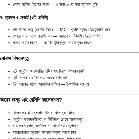
লেমন-গার্লিক গ্রিলড সামন — ওমেগা-৩ তে ভরা ত্বকের পুষ্টি
✨ স্ন্যাকস ও ডেজার্ট (৩টি রেসিপি)
নারকেলের নাড়ু (ডেইরি-ফ্রি) — MCT ফ্যাট সমৃদ্ধ ঐতিহ্যবাহী মিষ্টি
খেজুর ও বাদামের এনার্জি বল — আয়রন ও ভিটামিন ই-তে পরিপূর্ণ
কলার নাইস ক্রিম — ব্রণের ঝুঁকিমুক্ত আইসক্রিম বিকল্প
বোনাস বিষয়বস্তু
📋 গ্লুটেন ও ডেইরির ৫টি সহজ বিকল্প উপাদান চার্ট
🛒 কেনাকাটার টিপস ও সংরক্ষণ পরামর্শ
💡 ত্বকের যত্নে ডায়েটের ভূমিকা — বৈজ্ঞানিক ব্যাখ্যা
কাদের জন্য এই রেসিপি কালেকশন?
যাদের দুধ বা দুগ্ধজাত খাবার খেলে ব্রণ বাড়ে
গ্লুটেন সংবেদনশীলতা বা সিলিয়াক রোগে আক্রান্ত
ত্বকের প্রদাহ, একজিমা বা রোসেসিয়ায় ভুগছেন
সাধারণভাবে ত্বকের স্বাস্থ্য উন্নত করতে চান
পরিবারের সবার জন্য স্বাস্থ্যকর রান্না শিখতে চান