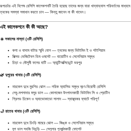
রূপচর্চার এই বিশেষ রেসিপি কালেকশনটি তৈরি হয়েছে তাদের জন্য যারা খাদ্যাভ্যাস পরিবর্তনের মাধ্যমে
ত্বকের সমস্যা সমাধান করতে চান — কিন্তু জানেন না কী খাবেন।
এই কালেকশনে কী কী আছে?
☀️ সকালের নাস্তা (৩টি রেসিপি)
কলা ও বাদাম বাটার স্মুদি বোল — ত্বকের জন্য ভিটামিন ই ও পটাশিয়াম
মিক্সড ভেজিটেবল ডিম ওমলেট — বায়োটিন ও সেলেনিয়াম সমৃদ্ধ
চিড়া ও মৌসুমী ফলের বাটি — অ্যান্টিঅক্সিডেন্টে ভরপুর
🌿 দুপুরের খাবার (৩টি রেসিপি)
নারকেল দুধে মুরগির ঝোল — লরিক অ্যাসিড সমৃদ্ধ ব্রণ-বিরোধী রেসিপি
লেবু-মশলাদার মসুর ডাল — কোলাজেন উৎপাদনকারী ভিটামিন সি ও প্রোটিন
গ্রিলড চিকেন ও অ্যাভোকাডো সালাদ — স্বাস্থ্যকর ফ্যাটে পরিপূর্ণ
🌙 রাতের খাবার (৩টি রেসিপি)
নারকেল দুধে চিংড়ি মাছের ঝোল — জিঙ্ক ও সেলেনিয়াম সমৃদ্ধ
মুগ ডাল সবজি খিচুড়ি — সেলুলার পুনর্জন্মকারী ফোলেট