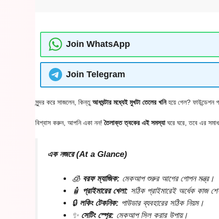
Join WhatsApp
Join Telegram
সুন্দর করে সাজলেন, কিন্তু
আধঘন্টার মধ্যেই মুখটা তেলের খনি
হয়ে গেল? ফাউন্ডেশন গ
বিশ্বাস করুন, আপনি একা নন!
তৈলাক্ত ত্বকের এই সমস্যা
ঘরে ঘরে, তবে এর সমা
এক নজরে (At a Glance)
🧊
বরফ ম্যাজিক:
মেকআপ শুরুর আগের গোপন মন্ত্র।
🧴
প্রাইমারের খেলা:
সঠিক প্রাইমারেই অর্ধেক কাজ শ
🔒
লকিং টেকনিক:
পাউডার ব্যবহারের সঠিক নিয়ম।
✨
সেটিং স্প্রে:
মেকআপ সিল করার উপায়।