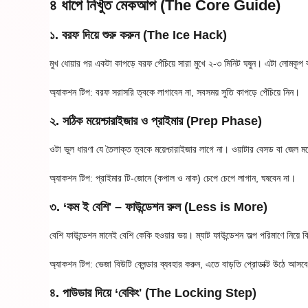
৪ ধাপে নিখুঁত মেকআপ (The Core Guide)
১. বরফ দিয়ে শুরু করুন (The Ice Hack)
মুখ ধোয়ার পর একটা কাপড়ে বরফ পেঁচিয়ে সারা মুখে ২-৩ মিনিট ঘষুন। এটা লোমক
অ্যাকশন টিপ: বরফ সরাসরি ত্বকে লাগাবেন না, সবসময় সুতি কাপড়ে পেঁচিয়ে নিন।
২. সঠিক ময়েশ্চারাইজার ও প্রাইমার (Prep Phase)
ওটা ভুল ধারণা যে তৈলাক্ত ত্বকে ময়েশ্চারাইজার লাগে না। ওয়াটার বেসড বা জেল
অ্যাকশন টিপ: প্রাইমার টি-জোনে (কপাল ও নাক) চেপে চেপে লাগান, ঘষবেন না।
৩. ‘কম ই বেশি' – ফাউন্ডেশন রুল (Less is More)
বেশি ফাউন্ডেশন মানেই বেশি কেকি হওয়ার ভয়। ম্যাট ফাউন্ডেশন অল্প পরিমাণে নিয়ে বি
অ্যাকশন টিপ: ভেজা বিউটি ব্লেন্ডার ব্যবহার করুন, এতে বাড়তি প্রোডাক্ট উঠে আসব
৪. পাউডার দিয়ে ‘বেকিং' (The Locking Step)