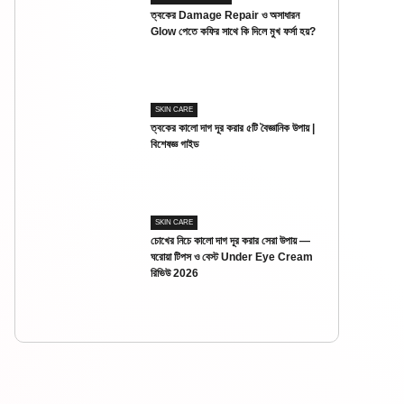
ত্বকের Damage Repair ও অসাধারন
Glow পেতে কফির সাথে কি দিলে মুখ ফর্সা হয়?
SKIN CARE
ত্বকের কালো দাগ দূর করার ৫টি বৈজ্ঞানিক উপায় |
বিশেষজ্ঞ গাইড
SKIN CARE
চোখের নিচে কালো দাগ দূর করার সেরা উপায় —
ঘরোয়া টিপস ও বেস্ট Under Eye Cream
রিভিউ 2026