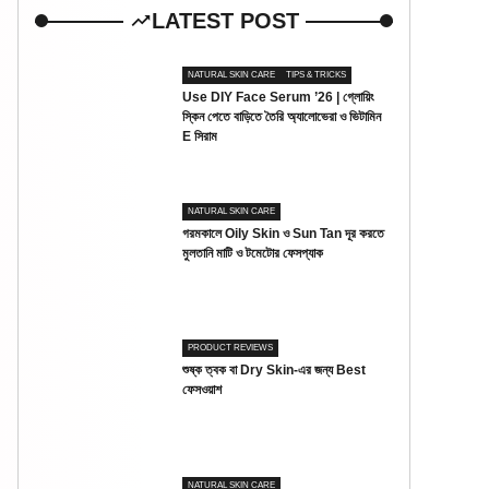
LATEST POST
NATURAL SKIN CARE
TIPS & TRICKS
Use DIY Face Serum ’26 | গ্লোয়িং
স্কিন পেতে বাড়িতে তৈরি অ্যালোভেরা ও ভিটামিন
E সিরাম
NATURAL SKIN CARE
গরমকালে Oily Skin ও Sun Tan দূর করতে
মুলতানি মাটি ও টমেটোর ফেসপ্যাক
PRODUCT REVIEWS
শুষ্ক ত্বক বা Dry Skin-এর জন্য Best
ফেসওয়াশ
NATURAL SKIN CARE