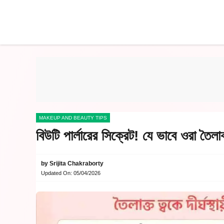
Skip
to
content
MAKEUP AND BEAUTY TIPS
বিউটি পার্লারের সিক্রেট! যে ভাবে ওরা তৈ
by
Srijita Chakraborty
Updated On:
05/04/2026