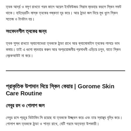
ত্বক আর্দ্র ও মসৃণ রাখতে গরম কালে অয়েল ইনফিউজড সিরাম ব্যবহার করলে স্কিন সফট
থাকে। হাইড্রেটিং মাস্ক ত্বকের শুষ্কতা দূর করে। আর ঠান্ডা জল দিয়ে মুখ ধুলে স্কিন
সতেজ ও টানটান হয়।
সংবেদনশীল ত্বকের জন্য
ত্বক সুস্থ রাখতে অ্যালোভেরা ত্বককে ঠান্ডা রাখে আর ক্যামোমাইল ত্বকের লালচে ভাব
কমায়। তাই এ গুলো ব্যবহার করুন আর অপ্রয়োজনীয় প্রসাধনী এড়িয়ে চলুন, যাতে স্কিন
ব্রেকআউট না করে।
প্রাকৃতিক উপাদান দিয়ে স্কিন কেয়ার
| Gorome Skin
Care Routine
লেবুর রস ও গোলাপ জল
লেবুর রসে প্রচুর ভিটামিন সি রয়েছে যা ত্বককে উজ্জ্বল করে এবং তার স্বাস্থ্য বৃদ্ধি করে।
গোলাপ জল ত্বককে ঠান্ডা ও শান্ত রাখে, যেটি গরমে অত্যন্ত উপকারী।