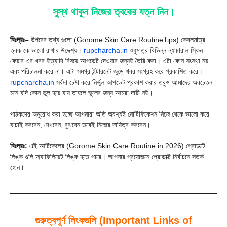
সুস্থ থাকুন নিজের ত্বকের যত্ন নিন।
বিঃদ্রঃ–
উপরের তথ্য গুলো (Gorome Skin Care RoutineTips) কেবলমাত্র
ত্বক কে ভালো রাখার উদ্দেশ্য।
rupcharcha.in
শুধুমাত্র বিভিন্ন ন্যাচারাল স্কিন
কেয়ার এর খবর ইত্যাদি বিষয়ে আপডেট দেওয়ার জন্যই তৈরি করা। এটা কোন সংস্থা নয়
এবং পরিচালনা করে না। এটা সমগ্র ইন্টারনেট জুড়ে খবর সংগ্রহ করে প্রকাশিত করে।
rupcharcha.in
সর্বদা চেষ্টা করে নির্ভুল আপডেট প্রকাশ করার তবুও আমাদের অবচেতন
মনে যদি কোন ভুল হয়ে যায় তাহলে ভুলের জন্য আমরা দায়ী নই।
পাঠকদের অনুরোধ করা হচ্ছে আপনারা অতি অবশ্যই নোটিফিকেশন নিজে থেকে ভালো করে
যাচাই করবেন, দেখবেন, বুঝবেন তবেই নিজের দায়িত্ব করবেন।
বিঃদ্রঃ:
এই আর্টিকেলের (Gorome Skin Care Routine in 2026) প্রোডাক্ট
লিঙ্ক গুলি অ্যাফিলিয়েট লিঙ্ক হতে পারে। আপনার প্রয়োজনে প্রোডাক্ট নির্বাচনে সতর্ক
হোন।
গুরুত্বপূর্ণ লিংকগুলি (Important Links of