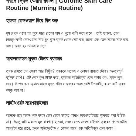
গরমে স্কিন কেয়ার রুটিন | Gorome Skin Care
Routine (Morning Routine)
হালকা ফেসওয়াশ দিয়ে দিন শুরু
ঘুম থেকে ওঠার পর মুখে সারা রাতের ঘাম ও ধুলো বালি জমে থাকে। তাই হালকা, তেল
নিয়ন্ত্রণকারী ফেসওয়াশ দিয়ে মুখ ধুলে ত্বক থেকে সেই ঘাম, ময়লা এবং তেল সহজে সাফ হয়ে
যায়। ত্বক হয় সতেজ ও মসৃণ।
অ্যালকোহল-মুক্ত টোনার ব্যবহার
ত্বক রাখতে চান ফ্রেশ আর নিখুঁত? ত্বককে সতেজ ও কোমল রাখতে টোনার গুরুত্বপূর্ণ
ভূমিকা রাখে। এটি লোম কূপ টাইট করে, ত্বকের অতিরিক্ত তেল কমায় এবং ফ্রেশ লুক
দেয়। বিশেষ করে অ্যালকোহল মুক্ত টোনার ত্বকের জন্য বেশি উপকারী, কারণ এটি ত্বক
শুষ্ক করে না।
লাইটওয়েট ময়েশ্চারাইজার
অনেকে মনে করেন গরম কালে তেল তেলে ভাবের কারণে ময়েশ্চারাইজার ব্যবহার করা উচিত
না। কিন্তু এটা একদম ভুল ধারণা। হালকা, জেল বেসড ময়েশ্চারাইজার ত্বকের প্রয়োজনীয়
আর্দ্রতা ধরে রাখে, ত্বক হাইড্রেটেড ও কোমল রাখে এবং অতিরিক্ত তেল কমায়।