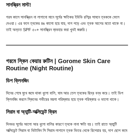
সানস্ক্রিন মাস্ট!
গরম কালে সানস্ক্রিন না লাগানো মানে সূর্যের ক্ষতিকর ইউভি রশ্মির সামনে ত্বককে ফেলে
দেওয়া। এর ফলে ত্বকের রঙ কালো হয়ে যায়, দাগ পড়ে এবং ত্বক আগের মতো থাকে না।
তাই অন্তত SPF ৫০+ সানস্ক্রিন ব্যবহার করা খুবই জরুরি।
গরমে স্কিন কেয়ার রুটিন | Gorome Skin Care
Routine
(Night Routine)
ডিপ ক্লিনজিং
দিনের শেষে মুখে জমে থাকা ধুলো বালি, ঘাম আর তেল ত্বকের ছিদ্র বন্ধ করে। তাই ডিপ
ক্লিনজিং করলে স্কিনের গভীরের ময়লা পরিষ্কার হয়ে ত্বক পরিষ্কার ও ভালো থাকে।
সিরাম বা অ্যান্টি-অক্সিডেন্ট ক্রিম
দিনভর সূর্যের আলো আর ধুলো বালির কারণে ত্বকে নানা ক্ষতি হয়। তাই রাতে অ্যান্টি
অক্সিডেন্ট সিরাম বা ভিটামিন সি সিরাম লাগালে ত্বক ভিতর থেকে রিপেয়ার হয়, দাগ ছোপ কমে