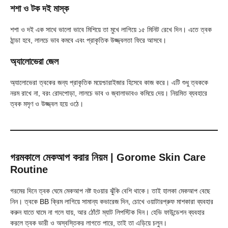
শশা ও টক দই মাস্ক
শশা ও দই এক সাথে ভালো ভাবে মিশিয়ে তা মুখে লাগিয়ে ১৫ মিনিট রেখে দিন। এতে ত্বক
ঠান্ডা হবে, লালচে ভাব কমবে এবং প্রাকৃতিক উজ্জ্বলতা ফিরে আসবে।
অ্যালোভেরা জেল
অ্যালোভেরা ত্বকের জন্য প্রাকৃতিক ময়েশ্চারাইজার হিসেবে কাজ করে। এটি শুধু ত্বককে
নরম রাখে না, বরং রোদপোড়া, লালচে ভাব ও জ্বালাভাবও কমিয়ে দেয়। নিয়মিত ব্যবহারে
ত্বক মসৃণ ও উজ্জ্বল হয়ে ওঠে।
গরমকালে মেকআপ করার নিয়ম
| Gorome Skin Care
Routine
গরমের দিনে ত্বক ঘেমে মেকআপ নষ্ট হওয়ার ঝুঁকি বেশি থাকে। তাই হালকা মেকআপ বেছে
নিন। ত্বকে BB ক্রিম লাগিয়ে সামান্য কভারেজ দিন, চোখে ওয়াটারপ্রুফ মাশকারা ব্যবহার
করুন যাতে ঘামে না গলে যায়, আর ঠোঁটে ম্যাট লিপস্টিক দিন। হেভি ফাউন্ডেশন ব্যবহার
করলে ত্বক ভারী ও অস্বস্তিকর লাগতে পারে, তাই তা এড়িয়ে চলুন।