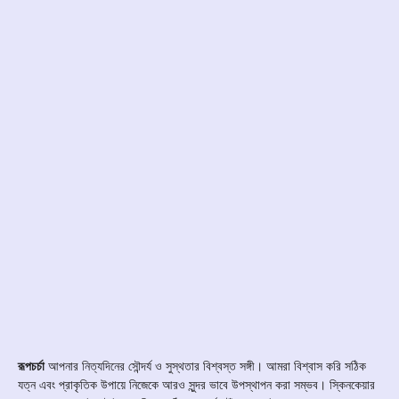
রূপচর্চা
আপনার নিত্যদিনের সৌন্দর্য ও সুস্থতার বিশ্বস্ত সঙ্গী। আমরা বিশ্বাস করি সঠিক
যত্ন এবং প্রাকৃতিক উপায়ে নিজেকে আরও সুন্দর ভাবে উপস্থাপন করা সম্ভব। স্কিনকেয়ার