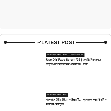
LATEST POST
NATURAL SKIN CARE
TIPS & TRICKS
Use DIY Face Serum ’26 | গ্লোয়িং স্কিন পেতে
বাড়িতে তৈরি অ্যালোভেরা ও ভিটামিন E সিরাম
NATURAL SKIN CARE
গরমকালে Oily Skin ও Sun Tan দূর করতে মুলতানি মাটি ও
টমেটোর ফেসপ্যাক