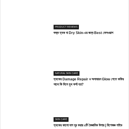
PRODUCT REVIEWS
শুষ্ক ত্বক বা Dry Skin-এর জন্য Best ফেসওয়াশ
NATURAL SKIN CARE
ত্বকের Damage Repair ও অসাধারন Glow পেতে কফির
সাথে কি দিলে মুখ ফর্সা হয়?
SKIN CARE
ত্বকের কালো দাগ দূর করার ৫টি বৈজ্ঞানিক উপায় | বিশেষজ্ঞ গাইড