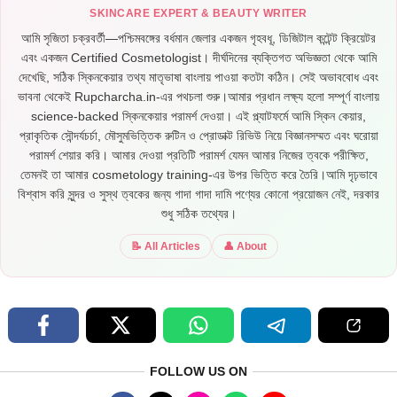
SKINCARE EXPERT & BEAUTY WRITER
আমি সৃজিতা চক্রবর্তী—পশ্চিমবঙ্গের বর্ধমান জেলার একজন গৃহবধূ, ডিজিটাল কন্টেন্ট ক্রিয়েটর
এবং একজন Certified Cosmetologist। দীর্ঘদিনের ব্যক্তিগত অভিজ্ঞতা থেকে আমি
দেখেছি, সঠিক স্কিনকেয়ার তথ্য মাতৃভাষা বাংলায় পাওয়া কতটা কঠিন। সেই অভাববোধ এবং
ভাবনা থেকেই Rupcharcha.in-এর পথচলা শুরু।আমার প্রধান লক্ষ্য হলো সম্পূর্ণ বাংলায়
science-backed স্কিনকেয়ার পরামর্শ দেওয়া। এই প্ল্যাটফর্মে আমি স্কিন কেয়ার,
প্রাকৃতিক সৌন্দর্যচর্চা, মৌসুমভিত্তিক রুটিন ও প্রোডাক্ট রিভিউ নিয়ে বিজ্ঞানসম্মত এবং ঘরোয়া
পরামর্শ শেয়ার করি। আমার দেওয়া প্রতিটি পরামর্শ যেমন আমার নিজের ত্বকে পরীক্ষিত,
তেমনই তা আমার cosmetology training-এর উপর ভিত্তি করে তৈরি।আমি দৃঢ়ভাবে
বিশ্বাস করি সুন্দর ও সুস্থ ত্বকের জন্য গাদা গাদা দামি পণ্যের কোনো প্রয়োজন নেই, দরকার
শুধু সঠিক তথ্যের।
📝 All Articles
👤 About
FOLLOW US ON