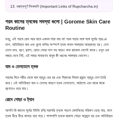
13.
গুরুত্বপূর্ণ লিংকগুলি (Important Links of Rupcharcha.in)
গরম কালের ত্বকের সমস্যা গুলো
| Gorome Skin Care
Routine
বন্ধু, এই গরমে রোদ আর ঘামে একদম পারা যায় না! গরম পড়ার সঙ্গে সঙ্গে সূর্যের প্রচণ্ড
তাপ, অতিরিক্ত ঘাম এবং ধুলো বালির সংস্পর্শে ত্বক নানান সমস্যায় আক্রান্ত হয়। তেল
তেলে ভাব, ব্রণ, র‍্যাশ, রোদে পোড়া দাগ সহ আরও নানা ঝামেলা লেগেই থাকে। চলুন এক
নজরে দেখে নিই, এই সময়ে সাধারণত মানুষ কী ধরনের সমস্যায় ভোগেন।
ঘাম ও তেলতেলে ত্বক
গরমের দিনে শরীর থেকে ঘাম প্রচুর বের হয় এবং স্কিনের সিবাম গ্ল্যান্ড প্রচুর তেল তৈরি
করে। এই অতিরিক্ত ঘাম ও তেলের কারণে ত্বক তেলতেলে, আঠালো এবং মাঝে মাঝে
ব্রণতেও ভরে যায়।
রোদে পোড়া ও ট্যান
আপনি কি জানেন সূর্যের ইউভি রশ্মি সরাসরি ত্বকে পড়লে মেলানিনের পরিমাণ বেড়ে যায়, ফলে
ত্বক ধীরে ধীরে কালচে হয়ে পড়ে। পাশাপাশি ত্বকে জ্বালা পোড়া অনুভূত হয় এবং অতিরিক্ত