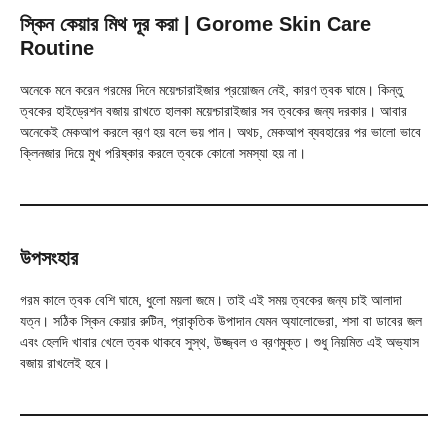
স্কিন কেয়ার মিথ দূর করা
| Gorome Skin Care
Routine
অনেকে মনে করেন গরমের দিনে ময়েশ্চারাইজার প্রয়োজন নেই, কারণ ত্বক ঘামে। কিন্তু
ত্বকের হাইড্রেশন বজায় রাখতে হালকা ময়েশ্চারাইজার সব ত্বকের জন্য দরকার। আবার
অনেকেই মেকআপ করলে ব্রণ হয় বলে ভয় পান। অথচ, মেকআপ ব্যবহারের পর ভালো ভাবে
ক্লিনজার দিয়ে মুখ পরিষ্কার করলে ত্বকে কোনো সমস্যা হয় না।
উপসংহার
গরম কালে ত্বক বেশি ঘামে, ধুলো ময়লা জমে। তাই এই সময় ত্বকের জন্য চাই আলাদা
যত্ন। সঠিক স্কিন কেয়ার রুটিন, প্রাকৃতিক উপাদান যেমন অ্যালোভেরা, শসা বা ডাবের জল
এবং হেলদি খাবার খেলে ত্বক থাকবে সুস্থ, উজ্জ্বল ও ব্রণমুক্ত। শুধু নিয়মিত এই অভ্যাস
বজায় রাখলেই হবে।