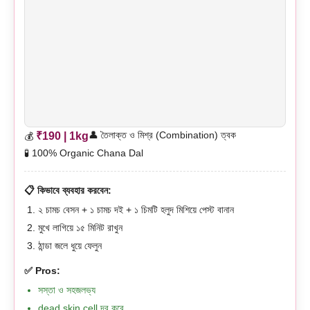
👤 তৈলাক্ত ও মিশ্র (Combination) ত্বক
₹190 | 1kg
💰
🧪 100% Organic Chana Dal
📋 কিভাবে ব্যবহার করবেন:
২ চামচ বেসন + ১ চামচ দই + ১ চিমটি হলুদ মিশিয়ে পেস্ট বানান
মুখে লাগিয়ে ১৫ মিনিট রাখুন
ঠান্ডা জলে ধুয়ে ফেলুন
✅ Pros:
সস্তা ও সহজলভ্য
dead skin cell দূর করে