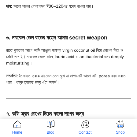
দাম:
ভালো মানের গোলাপজল ₹80–120এর মধ্যে পাওয়া যায়।
৬. নারকেল তেল রাতের যত্নে আমার secret weapon
রাতে ঘুমানোর আগে আমি আঙুলে সামান্য virgin coconut oil নিয়ে চোখের নিচে ও
ঠোঁটে লাগাই। নারকেল তেলে আছে lauric acid যা antibacterial এবং deeply
moisturizing।
সতর্কতা:
তৈলাক্ত ত্বকে নারকেল তেল মুখে না লাগানোই ভালো এটা pores বন্ধ করতে
পারে। শুষ্ক ত্বকের জন্য এটা আদর্শ।
৭. কফি স্ক্রাব চোখের নিচের কালো দাগের জন্য
ব্যবহৃত
কফির গুঁড়ো
ফেলে দেবেন না! এটা দিয়ে তৈরি হয় চমৎকার eye area scrub।
caffeine রক্ত সঞ্চালন বাড়িয়ে dark circles হালকা করতে সাহায্য করে।
Home
Blog
Contact
Shop