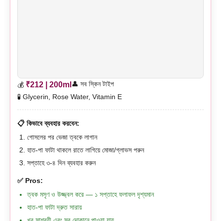
👤 সব স্কিন টাইপ
₹212 | 200ml
💰
🧪 Glycerin, Rose Water, Vitamin E
📋 কিভাবে ব্যবহার করবেন:
গোসলের পর ভেজা ত্বকে লাগান
হাত-পা ফাটা থাকলে রাতে লাগিয়ে মোজা/গ্লাভস পরুন
সপ্তাহে ৩-৪ দিন ব্যবহার করুন
✅ Pros:
ত্বক মসৃণ ও উজ্জ্বল করে — ১ সপ্তাহে ফলাফল দৃশ্যমান
হাত-পা ফাটা দ্রুত সারায়
খুব সাশ্রয়ী এবং সব দোকানে পাওয়া যায়