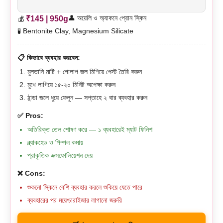
👤 অয়েলি ও অ্যাকনে প্রোন স্কিন
₹145 | 950g
💰
🧪 Bentonite Clay, Magnesium Silicate
📋 কিভাবে ব্যবহার করবেন:
মুলতানি মাটি + গোলাপ জল মিশিয়ে পেস্ট তৈরি করুন
মুখে লাগিয়ে ১৫-২০ মিনিট অপেক্ষা করুন
ঠান্ডা জলে ধুয়ে ফেলুন — সপ্তাহে ২ বার ব্যবহার করুন
✅ Pros:
অতিরিক্ত তেল শোষণ করে — ১ ব্যবহারেই ম্যাট ফিনিশ
ব্ল্যাকহেড ও পিম্পল কমায়
প্রাকৃতিক এক্সফোলিয়েশন দেয়
❌ Cons:
শুকনো স্কিনে বেশি ব্যবহার করলে শুকিয়ে যেতে পারে
ব্যবহারের পর ময়েশ্চারাইজার লাগানো জরুরি