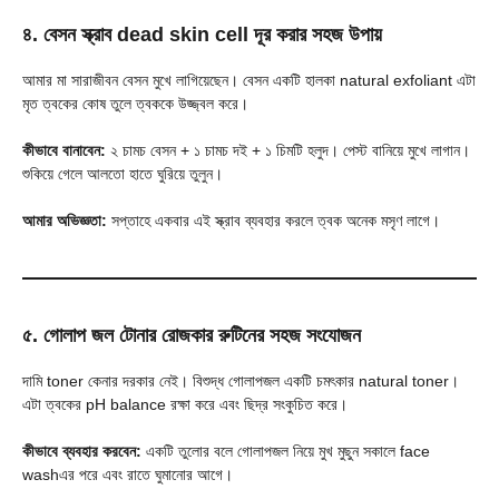
৪. বেসন স্ক্রাব dead skin cell দূর করার সহজ উপায়
আমার মা সারাজীবন বেসন মুখে লাগিয়েছেন। বেসন একটি হালকা natural exfoliant এটা
মৃত ত্বকের কোষ তুলে ত্বককে উজ্জ্বল করে।
কীভাবে বানাবেন:
২ চামচ বেসন + ১ চামচ দই + ১ চিমটি হলুদ। পেস্ট বানিয়ে মুখে লাগান।
শুকিয়ে গেলে আলতো হাতে ঘুরিয়ে তুলুন।
আমার অভিজ্ঞতা:
সপ্তাহে একবার এই স্ক্রাব ব্যবহার করলে ত্বক অনেক মসৃণ লাগে।
৫. গোলাপ জল টোনার রোজকার রুটিনের সহজ সংযোজন
দামি toner কেনার দরকার নেই। বিশুদ্ধ গোলাপজল একটি চমৎকার natural toner।
এটা ত্বকের pH balance রক্ষা করে এবং ছিদ্র সংকুচিত করে।
কীভাবে ব্যবহার করবেন:
একটি তুলোর বলে গোলাপজল নিয়ে মুখ মুছুন সকালে face
washএর পরে এবং রাতে ঘুমানোর আগে।