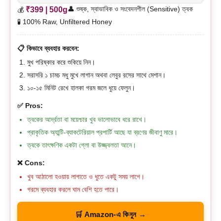
👤 শুষ্ক, স্বাভাবিক ও সংবেদনশীল (Sensitive) ত্বক
₹399 | 500g
💰
🧪 100% Raw, Unfiltered Honey
📋 কিভাবে ব্যবহার করবেন:
মুখ পরিষ্কার করে শুকিয়ে নিন।
সরাসরি ১ চামচ মধু মুখে লাগান অথবা লেবুর রসের সাথে মেশান।
১০-১৫ মিনিট রেখে হালকা গরম জলে ধুয়ে ফেলুন।
✅ Pros:
ত্বকের আর্দ্রতা বা ময়েশ্চার খুব ভালোভাবে ধরে রাখে।
প্রাকৃতিক অ্যান্টি-ব্যাকটেরিয়াল প্রপার্টি আছে যা ব্রণের জীবাণু মারে।
ত্বকে তাৎক্ষণিক একটা গ্লো বা উজ্জ্বলতা আনে।
❌ Cons:
খুব আঠালো হওয়ায় লাগাতে ও ধুতে একটু সময় লাগে।
গরমে ব্যবহার করলে ঘাম বেশি হতে পারে।
🛒 Amazon-এ কিনুন →