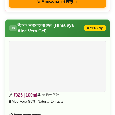
🛒 Amazon.in এ কিনুন →
হিমালয় অ্যালোভেরা জেল (Himalaya
#9
★ আমাদের পছন্দ
Aloe Vera Gel)
👤 সব স্কিন টাইপ
₹325 | 100ml
💰
🧪 Aloe Vera 98%, Natural Extracts