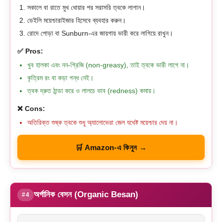
সকালে বা রাতে মুখ ধোয়ার পর সরাসরি ত্বকে লাগান।
ডেইলি ময়েশ্চারাইজার হিসেবে ব্যবহার করুন।
রোদে পোড়া বা Sunburn-এর জায়গায় ভারী করে লাগিয়ে রাখুন।
✅ Pros:
খুব হালকা এবং নন-গ্রিজি (non-greasy), তাই ত্বকে ভারী লাগে না।
কৃত্রিম রং বা কড়া গন্ধ নেই।
ত্বক দ্রুত ঠান্ডা করে ও লালচে ভাব (redness) কমায়।
❌ Cons:
অতিরিক্ত শুষ্ক ত্বকে শুধু অ্যালোভেরা জেল যথেষ্ট ময়েশ্চার দেয় না।
🛒 Amazon-এ কিনুন →
অর্গানিক বেসন (Organic Besan)
#4