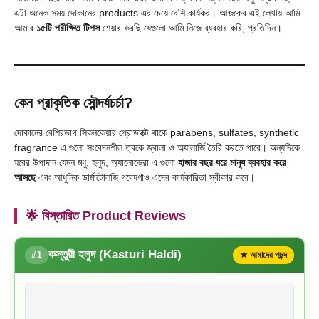
এটা অনেক সময় দোকানের products এর চেয়ে বেশি কার্যকর। আজকের এই লেখায় আমি
আমার
১৫টি পরীক্ষিত টিপস
শেয়ার করছি যেগুলো আমি নিজে ব্যবহার করি, প্রতিদিন।
কেন প্রাকৃতিক সৌন্দর্যচর্চা?
দোকানের বেশিরভাগ স্কিনকেয়ার প্রোডাক্টে থাকে parabens, sulfates, synthetic
fragrance এ গুলো সংবেদনশীল ত্বকে জ্বালা ও অ্যালার্জি তৈরি করতে পারে। অন্যদিকে
ঘরের উপাদান যেমন মধু, হলুদ, অ্যালোভেরা এ গুলো
হাজার বছর ধরে মানুষ ব্যবহার করে
আসছে
এবং আধুনিক ডার্মাটোলজি গবেষণাও এদের কার্যকারিতা স্বীকার করে।
🌟 বিস্তারিত Product Reviews
কস্তুরী হলুদ (Kasturi Haldi)
#1
★ আমাদের পছন্দ