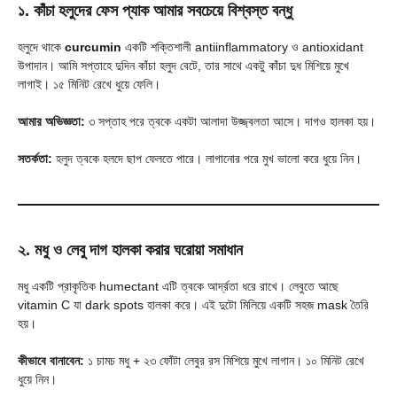
১. কাঁচা হলুদের ফেস প্যাক আমার সবচেয়ে বিশ্বস্ত বন্ধু
হলুদে থাকে
curcumin
একটি শক্তিশালী antiinflammatory ও antioxidant
উপাদান। আমি সপ্তাহে দুদিন কাঁচা হলুদ বেটে, তার সাথে একটু কাঁচা দুধ মিশিয়ে মুখে
লাগাই। ১৫ মিনিট রেখে ধুয়ে ফেলি।
আমার অভিজ্ঞতা:
৩ সপ্তাহ পরে ত্বকে একটা আলাদা উজ্জ্বলতা আসে। দাগও হালকা হয়।
সতর্কতা:
হলুদ ত্বকে হলদে ছাপ ফেলতে পারে। লাগানোর পরে মুখ ভালো করে ধুয়ে নিন।
২. মধু ও লেবু দাগ হালকা করার ঘরোয়া সমাধান
মধু একটি প্রাকৃতিক humectant এটি ত্বকে আর্দ্রতা ধরে রাখে। লেবুতে আছে
vitamin C যা dark spots হালকা করে। এই দুটো মিলিয়ে একটি সহজ mask তৈরি
হয়।
কীভাবে বানাবেন:
১ চামচ মধু + ২৩ ফোঁটা লেবুর রস মিশিয়ে মুখে লাগান। ১০ মিনিট রেখে
ধুয়ে নিন।