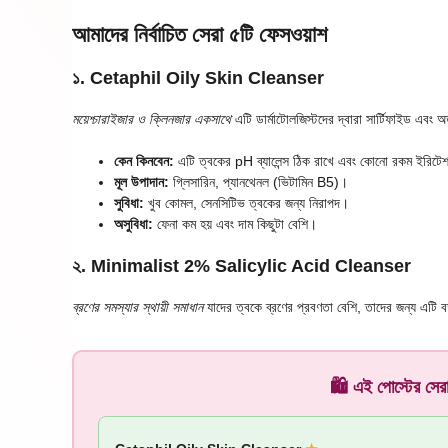
আমাদের নির্বাচিত সেরা ৫টি ফেসওয়াশ
১. Cetaphil Oily Skin Cleanser
ময়েশ্চারাইজার ও ক্লিনজার একসাথে
এটি ডার্মাটোলজিস্টদের দ্বারা সার্টিফাইড এবং
কেন কিনবেন:
এটি ত্বকের pH ব্যালেন্স ঠিক রাখে এবং কোনো রকম ইরিটেশ
মূল উপাদান:
গ্লিসারিন, প্যানথেনল (ভিটামিন B5)।
সুবিধা:
খুব কোমল, সেনসিটিভ ত্বকের জন্য নিরাপদ।
অসুবিধা:
ফেনা কম হয় এবং দাম কিছুটা বেশি।
২. Minimalist 2% Salicylic Acid Cleanser
ব্রণের সমস্যার স্থায়ী সমাধান
যাদের ত্বকে ব্রণের প্রবণতা বেশি, তাদের জন্য এটি বর্
🛍️ এই পোস্টের স