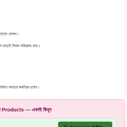
 অত্যন্ত কোমল।
ন ছাড়াই সিবাম পরিষ্কার করে।
তমানে সবচেয়ে জনপ্রিয় চয়েস।
েরা Products — এখনই কিনুন