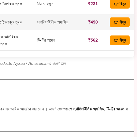
র তৈলাক্ত ত্বক
নিম ও হলুদ
₹231
👉 কিনুন
ত তৈলাক্ত ত্বক
স্যালিসাইলিক অ্যাসিড
₹490
👉 কিনুন
ত ও অতিরিক্ত
টি-ট্রি অয়েল
₹562
👉 কিনুন
 ত্বক
products Nykaa / Amazon.in-এ পাওয়া যাবে
ের স্বাভাবিক আর্দ্রতা হারাবে না। আদর্শ ফেসওয়াশে
স্যালিসাইলিক অ্যাসিড
,
টি-ট্রি অয়েল
বা