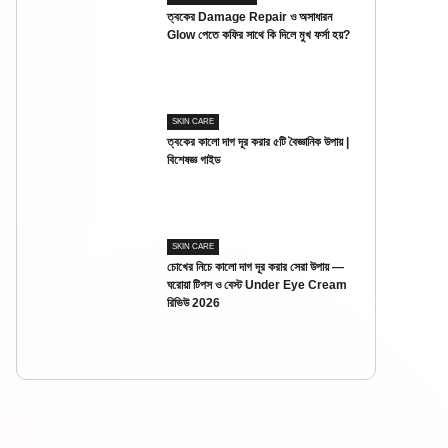
ত্বকের Damage Repair ও অসাধারন
Glow পেতে কফির সাথে কি দিলে মুখ ফর্সা হয়?
SKIN CARE
ত্বকের কালো দাগ দূর করার ৫টি বৈজ্ঞানিক উপায় |
বিশেষজ্ঞ গাইড
SKIN CARE
চোখের নিচে কালো দাগ দূর করার সেরা উপায় —
ঘরোয়া টিপস ও বেস্ট Under Eye Cream
রিভিউ 2026