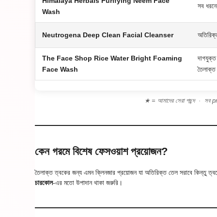
Himalaya Herbals Purifying Neem Face
সব ধরনে
Wash
Neutrogena Deep Clean Facial Cleanser
অতিরিক্
The Face Shop Rice Water Bright Foaming
দাগযুক্
Face Wash
তৈলাক্ত
★ = আমাদের সেরা পছন্দ · সব 
কেন গরমে বিশেষ ফেসওয়াশ প্রয়োজন?
তৈলাক্ত ত্বকের জন্য এমন ক্লিনজার প্রয়োজন যা অতিরিক্ত তেল সরাবে কিন্তু ত্বক
চারকোল
-এর মতো উপাদান থাকা জরুরি।