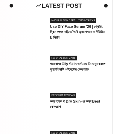
LATEST POST
NATURAL SKIN CARE
TIPS & TRICKS
Use DIY Face Serum ’26 | গ্লোয়িং
স্কিন পেতে বাড়িতে তৈরি অ্যালোভেরা ও ভিটামিন
E সিরাম
NATURAL SKIN CARE
গরমকালে Oily Skin ও Sun Tan দূর করতে
মুলতানি মাটি ও টমেটোর ফেসপ্যাক
PRODUCT REVIEWS
শুষ্ক ত্বক বা Dry Skin-এর জন্য Best
ফেসওয়াশ
NATURAL SKIN CARE