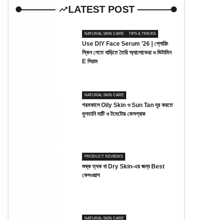
LATEST POST
NATURAL SKIN CARE
TIPS & TRICKS
Use DIY Face Serum ’26 | গ্লোয়িং
স্কিন পেতে বাড়িতে তৈরি অ্যালোভেরা ও ভিটামিন
E সিরাম
NATURAL SKIN CARE
গরমকালে Oily Skin ও Sun Tan দূর করতে
মুলতানি মাটি ও টমেটোর ফেসপ্যাক
PRODUCT REVIEWS
শুষ্ক ত্বক বা Dry Skin-এর জন্য Best
ফেসওয়াশ
NATURAL SKIN CARE