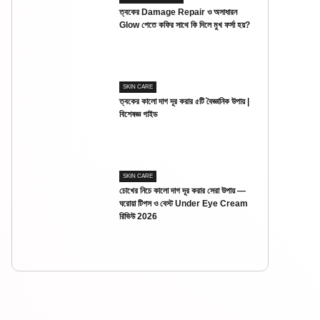
ত্বকের Damage Repair ও অসাধারন
Glow পেতে কফির সাথে কি দিলে মুখ ফর্সা হয়?
SKIN CARE
ত্বকের কালো দাগ দূর করার ৫টি বৈজ্ঞানিক উপায় |
বিশেষজ্ঞ গাইড
SKIN CARE
চোখের নিচে কালো দাগ দূর করার সেরা উপায় —
ঘরোয়া টিপস ও বেস্ট Under Eye Cream
রিভিউ 2026