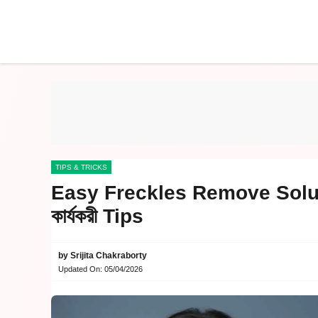
Skip
to
content
TIPS & TRICKS
Easy Freckles Remove Solutio
কার্যকরী Tips
by
Srijita Chakraborty
Updated On:
05/04/2026