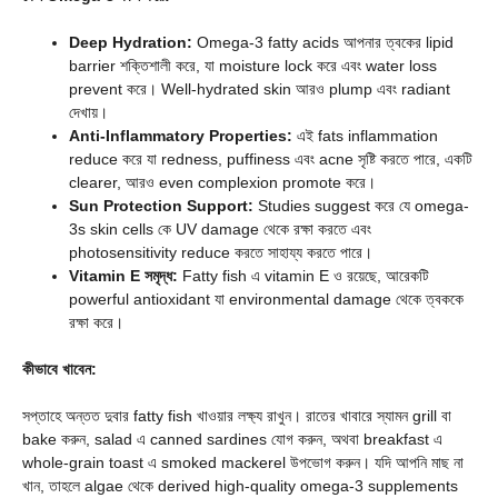
Deep Hydration:
Omega-3 fatty acids আপনার ত্বকের lipid
barrier শক্তিশালী করে, যা moisture lock করে এবং water loss
prevent করে। Well-hydrated skin আরও plump এবং radiant
দেখায়।
Anti-Inflammatory Properties:
এই fats inflammation
reduce করে যা redness, puffiness এবং acne সৃষ্টি করতে পারে, একটি
clearer, আরও even complexion promote করে।
Sun Protection Support:
Studies suggest করে যে omega-
3s skin cells কে UV damage থেকে রক্ষা করতে এবং
photosensitivity reduce করতে সাহায্য করতে পারে।
Vitamin E সমৃদ্ধ:
Fatty fish এ vitamin E ও রয়েছে, আরেকটি
powerful antioxidant যা environmental damage থেকে ত্বককে
রক্ষা করে।
কীভাবে খাবেন:
সপ্তাহে অন্তত দুবার fatty fish খাওয়ার লক্ষ্য রাখুন। রাতের খাবারে স্যামন grill বা
bake করুন, salad এ canned sardines যোগ করুন, অথবা breakfast এ
whole-grain toast এ smoked mackerel উপভোগ করুন। যদি আপনি মাছ না
খান, তাহলে algae থেকে derived high-quality omega-3 supplements