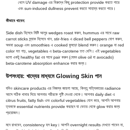
খেলে UV damage এর বিরুদ্ধে কিছু protection provide করতে পারে
এবং sun-induced dullness prevent করতে সাহায্য করতে পারে।
কীভাবে খাবেন:
Side dish হিসেবে মিষ্টি আলুর wedges roast করুন, hummus এর সাথে raw
carrot sticks স্ন্যাক হিসেবে খান, stir-fries এ diced bell peppers যোগ করুন,
অথবা soup এবং smoothies এ cooked কুমড়ো blend করুন। orange বা red
color যত গাঢ়, vegetables এ beta-carotene তত বেশি। এই vegetables
গুলো একটু healthy fat এর সাথে pair করুন (যেমন olive oil বা avocado)
beta-carotene absorption enhance করার জন্য।
উপসংহার: খাদ্যের মাধ্যমে Glowing Skin পান
যদিও skincare products এর নিজস্ব জায়গা আছে, কিন্তু সত্যিকারের radiance
আসে সঠিক খাবার দিয়ে আপনার শরীরকে পুষ্টি দেওয়া থেকে। আপনার daily diet এ
citrus fruits, fatty fish এবং colorful vegetables যোগ করে, আপনি আপনার
ত্বককে essential nutrients provide করছেন যা ভেতর থেকে glow করার জন্য
প্রয়োজন।
মনে রাখবেন, consistency হল key। আপনি overnight results দেখতে পাবেন না,