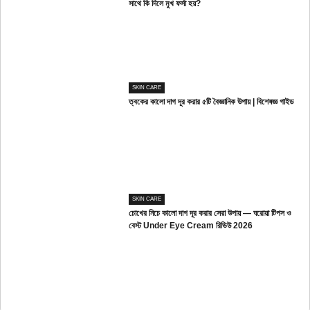
সাথে কি দিলে মুখ ফর্সা হয়?
SKIN CARE
ত্বকের কালো দাগ দূর করার ৫টি বৈজ্ঞানিক উপায় | বিশেষজ্ঞ গাইড
SKIN CARE
চোখের নিচে কালো দাগ দূর করার সেরা উপায় — ঘরোয়া টিপস ও
বেস্ট Under Eye Cream রিভিউ 2026