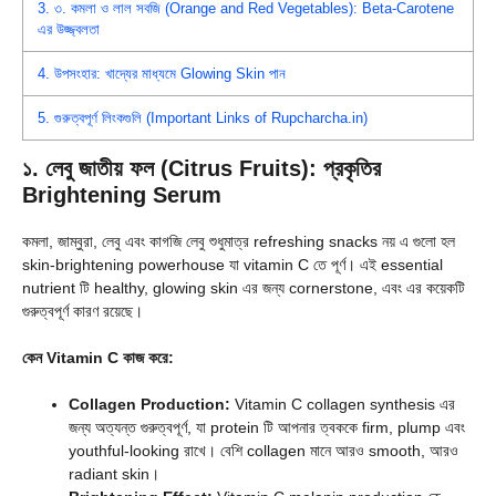
3.
৩. কমলা ও লাল সবজি (Orange and Red Vegetables): Beta-Carotene
এর উজ্জ্বলতা
4.
উপসংহার: খাদ্যের মাধ্যমে Glowing Skin পান
5.
গুরুত্বপূর্ণ লিংকগুলি (Important Links of Rupcharcha.in)
১. লেবু জাতীয় ফল (Citrus Fruits): প্রকৃতির
Brightening Serum
কমলা, জাম্বুরা, লেবু এবং কাগজি লেবু শুধুমাত্র refreshing snacks নয় এ গুলো হল
skin-brightening powerhouse যা vitamin C তে পূর্ণ। এই essential
nutrient টি healthy, glowing skin এর জন্য cornerstone, এবং এর কয়েকটি
গুরুত্বপূর্ণ কারণ রয়েছে।
কেন Vitamin C কাজ করে:
Collagen Production:
Vitamin C collagen synthesis এর
জন্য অত্যন্ত গুরুত্বপূর্ণ, যা protein টি আপনার ত্বককে firm, plump এবং
youthful-looking রাখে। বেশি collagen মানে আরও smooth, আরও
radiant skin।