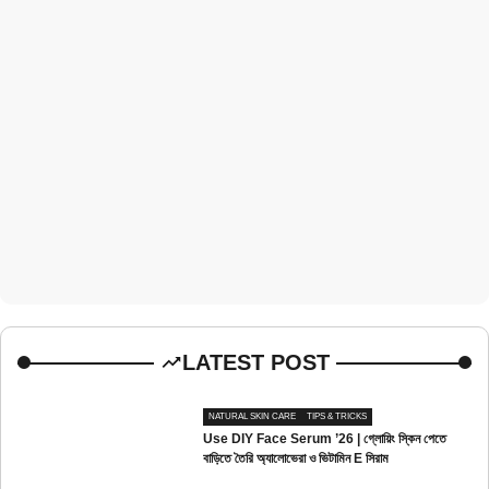
LATEST POST
NATURAL SKIN CARE
TIPS & TRICKS
Use DIY Face Serum ’26 | গ্লোয়িং স্কিন পেতে
বাড়িতে তৈরি অ্যালোভেরা ও ভিটামিন E সিরাম