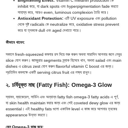
Brightening Effect:
Vitamin C melanin production কে
inhibit করে, যা dark spots এবং hyperpigmentation fade করতে
সাহায্য করে, আরও even, luminous complexion তৈরি করে।
Antioxidant Protection:
এটি UV exposure এবং pollution
থেকে সৃষ্ট radicals কে neutralize করে, oxidative stress prevent
করে যা ত্বককে dull এবং aged দেখাতে পারে।
কীভাবে খাবেন:
সকালে fresh-squeezed কমলার রস দিয়ে শুরু করুন অথবা সারাদিন আপনার জলে লেবুর
slice যোগ করুন। জাম্বুরার segments স্ন্যাক হিসেবে খান, অথবা salad এবং main
dishes এ citrus zest যোগ করুন flavorful vitamin C boost এর জন্য।
প্রতিদিন কমপক্ষে একটি serving citrus fruit এর লক্ষ্য রাখুন।
২. চর্বিযুক্ত মাছ (Fatty Fish): Omega-3 Glow
স্যামন, ম্যাকেরেল, সার্ডিন এবং অন্যান্য fatty fish omega-3 fatty acids এ পূর্ণ,
যা skin health maintain করার জন্য এবং সেই coveted dewy glow এর জন্য
essential। এই healthy fats গুলো একাধিক level এ কাজ করে আপনার ত্বকের
appearance উন্নত করতে।
কেন Omega-3 কাজ করে: