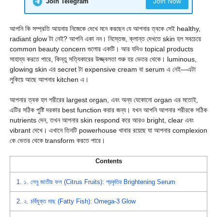
Join Now
Join Telegram
আপনি কি সম্প্রতি আয়নায় নিজেকে দেখে মনে করছেন যে আপনার ত্বকে সেই healthy,
radiant glow টা নেই? আপনি একা নন। নিস্তেজ, ক্লান্ত দেখতে skin হল সবচেয়ে
common beauty concern গুলোর একটি। আর যদিও topical products
সাহায্য করতে পারে, কিন্তু সত্যিকারের উজ্জ্বলতা শুরু হয় ভেতর থেকে। luminous,
glowing skin এর secret টা expensive cream বা serum এ নেই—এটা
লুকিয়ে আছে আপনার kitchen এ।
আপনার ত্বক হল শরীরের largest organ, এবং অন্য যেকোনো organ এর মতোই,
এটির সঠিক পুষ্টি দরকার best function করার জন্য। যখন আপনি আপনার শরীরকে সঠিক
nutrients দেন, তখন আপনার skin respond করে আরও bright, clear এবং
vibrant দেখে। এখানে তিনটি powerhouse খাবার রয়েছে যা আপনার complexion
কে ভেতর থেকে transform করতে পারে।
Contents
1.
১. লেবু জাতীয় ফল (Citrus Fruits): প্রকৃতির Brightening Serum
2.
২. চর্বিযুক্ত মাছ (Fatty Fish): Omega-3 Glow