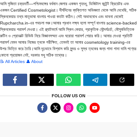
আমি সৃজিতা চক্রবর্তী—পশ্চিমবঙ্গের বর্ধমান জেলার একজন গৃহবধূ, ডিজিটাল কন্টেন্ট ক্রিয়েটর এবং
একজন Certified Cosmetologist। দীর্ঘদিনের ব্যক্তিগত অভিজ্ঞতা থেকে আমি দেখেছি, সঠিক
স্কিনকেয়ার তথ্য মাতৃভাষা বাংলায় পাওয়া কতটা কঠিন। সেই অভাববোধ এবং ভাবনা থেকেই
Rupcharcha.in-এর পথচলা শুরু।আমার প্রধান লক্ষ্য হলো সম্পূর্ণ বাংলায় science-backed
স্কিনকেয়ার পরামর্শ দেওয়া। এই প্ল্যাটফর্মে আমি স্কিন কেয়ার, প্রাকৃতিক সৌন্দর্যচর্চা, মৌসুমভিত্তিক
রুটিন ও প্রোডাক্ট রিভিউ নিয়ে বিজ্ঞানসম্মত এবং ঘরোয়া পরামর্শ শেয়ার করি। আমার দেওয়া প্রতিটি
পরামর্শ যেমন আমার নিজের ত্বকে পরীক্ষিত, তেমনই তা আমার cosmetology training-এর
উপর ভিত্তি করে তৈরি।আমি দৃঢ়ভাবে বিশ্বাস করি সুন্দর ও সুস্থ ত্বকের জন্য গাদা গাদা দামি পণ্যের
কোনো প্রয়োজন নেই, দরকার শুধু সঠিক তথ্যের।
📝 All Articles
👤 About
FOLLOW US ON