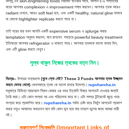
কিন্তু এই skin-brightening foods নিয়মিত খাওয়ার সাথে, আপনি ৪-৬ সপ্তাহের
মধ্যে আপনার complexion এ improvement লক্ষ্য করবেন। আপনার ত্বক আরও
radiant দেখবে, আরও soft feel হবে, এবং একটি healthy, natural glow থাকবে
যা কোনো highlighter replicate করতে পারে না।
তাই পরের বার যখন আপনি একটি expensive serum এ splurge করার
temptation অনুভব করবেন, মনে রাখবেন: সবচেয়ে powerful beauty treatment
ইতিমধ্যে আপনার refrigerator এ থাকতে পারে। আপনার ত্বককে ভালো খাবার দিন,
এবং এটি glow করতে দেখুন।
সুস্থ থাকুন নিজের ত্বকের যত্ন নিন।
বিঃদ্রঃ–
উপরের তথ্যগুলো
(মুখে গ্লো নেই? These 3 Foods আপনার ত্বক উজ্জ্বল
করবে ভেতর থেকে)
কেবলমাত্র ত্বক কে ভালো রাখার উদ্দেশ্য।
rupcharcha.in
শুধুমাত্র বিভিন্ন ন্যাচারাল স্কিন কেয়ার এর খবর ইত্যাদি বিষয়ে আপডেট দেওয়ার জন্যই
তৈরি করা। এটা কোন সংস্থা নয় এবং পরিচালনা করে না। এটা সমগ্র ইন্টারনেট জুড়ে খবর
সংগ্রহ করে প্রকাশিত করে।
rupcharcha.in
সর্বদা চেষ্টা করে নির্ভুল আপডেট প্রকাশ
করার তবুও আমাদের অবচেতন মনে যদি কোন ভুল হয়ে যায় তাহলে ভুলের জন্য আমরা দায়ী
নই।
গুরুত্বপূর্ণ লিংকগুলি (Important Links of