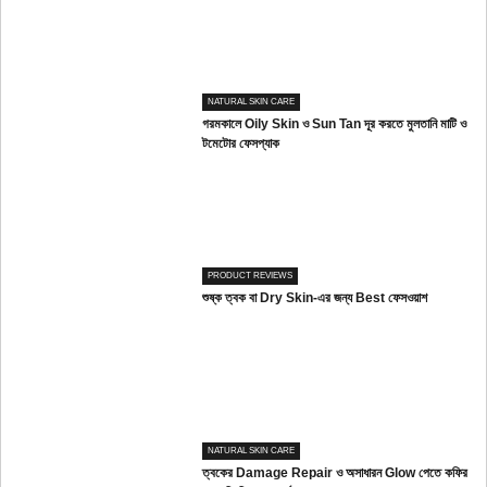
NATURAL SKIN CARE
গরমকালে Oily Skin ও Sun Tan দূর করতে মুলতানি মাটি ও
টমেটোর ফেসপ্যাক
PRODUCT REVIEWS
শুষ্ক ত্বক বা Dry Skin-এর জন্য Best ফেসওয়াশ
NATURAL SKIN CARE
ত্বকের Damage Repair ও অসাধারন Glow পেতে কফির