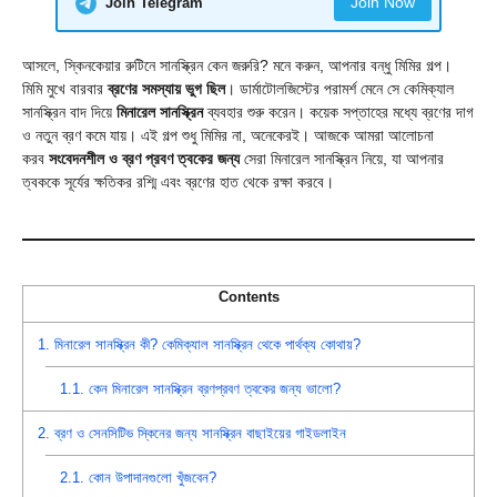
Join Now
Join Telegram
আসলে, স্কিনকেয়ার রুটিনে সানস্ক্রিন কেন জরুরি? মনে করুন, আপনার বন্ধু মিমির গল্প।
মিমি মুখে বারবার
ব্রণের সমস্যায় ভুগ ছিল
। ডার্মাটোলজিস্টের পরামর্শ মেনে সে কেমিক্যাল
সানস্ক্রিন বাদ দিয়ে
মিনারেল সানস্ক্রিন
ব্যবহার শুরু করেন। কয়েক সপ্তাহের মধ্যে ব্রণের দাগ
ও নতুন ব্রণ কমে যায়। এই গল্প শুধু মিমির না, অনেকেরই। আজকে আমরা আলোচনা
করব
সংবেদনশীল ও ব্রণ প্রবণ ত্বকের জন্য
সেরা মিনারেল সানস্ক্রিন নিয়ে, যা আপনার
ত্বককে সূর্যের ক্ষতিকর রশ্মি এবং ব্রণের হাত থেকে রক্ষা করবে।
Contents
1.
মিনারেল সানস্ক্রিন কী? কেমিক্যাল সানস্ক্রিন থেকে পার্থক্য কোথায়?
1.1.
কেন মিনারেল সানস্ক্রিন ব্রণপ্রবণ ত্বকের জন্য ভালো?
2.
ব্রণ ও সেনসিটিভ স্কিনের জন্য সানস্ক্রিন বাছাইয়ের গাইডলাইন
2.1.
কোন উপাদানগুলো খুঁজবেন?