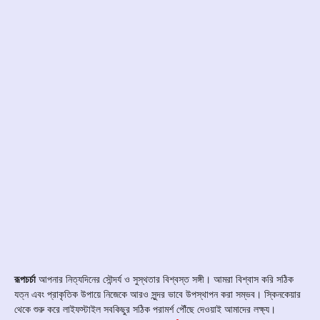
রূপচর্চা
আপনার নিত্যদিনের সৌন্দর্য ও সুস্থতার বিশ্বস্ত সঙ্গী। আমরা বিশ্বাস করি সঠিক
যত্ন এবং প্রাকৃতিক উপায়ে নিজেকে আরও সুন্দর ভাবে উপস্থাপন করা সম্ভব। স্কিনকেয়ার
থেকে শুরু করে লাইফস্টাইল সবকিছুর সঠিক পরামর্শ পৌঁছে দেওয়াই আমাদের লক্ষ্য।