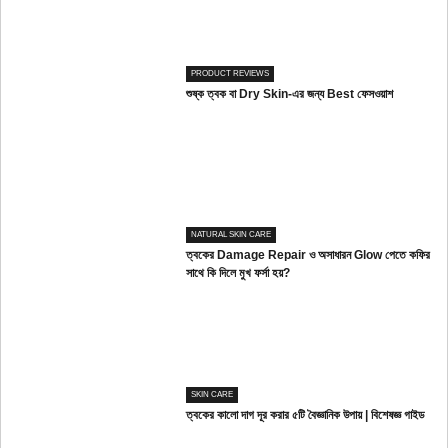
PRODUCT REVIEWS
শুষ্ক ত্বক বা Dry Skin-এর জন্য Best ফেসওয়াশ
NATURAL SKIN CARE
ত্বকের Damage Repair ও অসাধারন Glow পেতে কফির
সাথে কি দিলে মুখ ফর্সা হয়?
SKIN CARE
ত্বকের কালো দাগ দূর করার ৫টি বৈজ্ঞানিক উপায় | বিশেষজ্ঞ গাইড