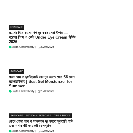
SKIN CARE
চোখের নিচে কালো দাগ দূর করার সেরা উপায় —
ঘরোয়া টিপস ও বেস্ট Under Eye Cream রিভিউ
2026
Srijita Chakraborty
|
30/05/2026
SKIN CARE
গরমে ঘাম ও চ্যাটচ্যাটে ভাব দূর করতে সেরা 5টি জেল
ময়শ্চারাইজার | Best Gel Moisturizer for
Summer
Srijita Chakraborty
|
23/05/2026
SKIN CARE
SEASONAL SKIN CARE
TIPS & TRICKS
রোদে পোড়া দাগ বা সানট্যান দূর করতে মুলতানি মাটি
এবং শসার 4টি জাদুকরী ফেসপ্যাক
Srijita Chakraborty
|
10/05/2026