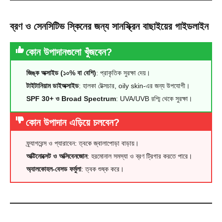
ব্রণ ও সেনসিটিভ স্কিনের জন্য সানস্ক্রিন বাছাইয়ের গাইডলাইন
কোন উপাদানগুলো খুঁজবেন?
জিঙ্ক অক্সাইড (১০% বা বেশি)
: প্রাকৃতিক সুরক্ষা দেয়।
টাইটানিয়াম ডাইঅক্সাইড
: হালকা টেক্সচার, oily skin-এর জন্য উপযোগী।
SPF 30+ ও Broad Spectrum
: UVA/UVB রশ্মি থেকে সুরক্ষা।
কোন উপাদান এড়িয়ে চলবেন?
ফ্র্যাগরেন্স ও প্যারাবেন: ত্বকে জ্বালাপোড়া বাড়ায়।
অক্টিনোক্সেট ও অক্সিবেনজোন
: হরমোনাল সমস্যা ও ব্রণ ট্রিগার করতে পারে।
অ্যালকোহল-বেসড ফর্মুলা
: ত্বক শুষ্ক করে।