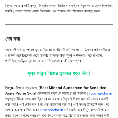
স্কিন কেয়ার এক্সপার্ট কল্যাণ বিশ্বাস বলেন, “মিনারেল সানস্ক্রিন রিমুভ করতে ডাবল ক্লিনজিং
জরুরি। প্রথমে অয়েল বেসড ক্লিনজার এবং তারপর জেল ক্লিনজার ব্যবহার করুন।”
শেষ কথা
সংবেদনশীল ও ব্রণপ্রবণ ত্বকে মিনারেল সানস্ক্রিনই সর্ব শেষ পছন্দ। উপরের গাইডলাইন ও
প্রোডাক্ট রেকোমেন্ডেশন মেনে আপনার ত্বককে রাখুন সুস্থ ও উজ্জ্বল। মনে রাখবেন,
প্রতিদিন সানস্ক্রিন ব্যবহার না করলে স্কিনকেয়ার রুটিন অসম্পূর্ণ।
সুস্থ থাকুন নিজের ত্বকের যত্ন নিন।
বিঃদ্রঃ–
উপরের তথ্য গুলো (
Best Mineral Sunscreen for Sensitive
Acne Prone Skin
) কেবলমাত্র ত্বক কে ভালো রাখার উদ্দেশ্য।
rupcharcha.in
শুধুমাত্র বিভিন্ন ন্যাচারাল স্কিন কেয়ার এর খবর ইত্যাদি বিষয়ে আপডেট দেওয়ার জন্যই
তৈরি করা। এটা কোন সংস্থা নয় এবং পরিচালনা করে না। এটা সমগ্র ইন্টারনেট জুড়ে খবর
সংগ্রহ করে প্রকাশিত করে।
rupcharcha.in
সর্বদা চেষ্টা করে নির্ভুল আপডেট প্রকাশ
করার তবুও আমাদের অবচেতন মনে যদি কোন ভুল হয়ে যায় তাহলে ভুলের জন্য আমরা দায়ী