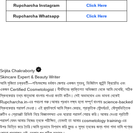
Rupcharcha Instagram
Click Here
Rupcharcha Whatsapp
Click Here
Srijita Chakraborty
Skincare Expert & Beauty Writer
আমি সৃজিতা চক্রবর্তী—পশ্চিমবঙ্গের বর্ধমান জেলার একজন গৃহবধূ, ডিজিটাল কন্টেন্ট ক্রিয়েটর এবং
একজন Certified Cosmetologist। দীর্ঘদিনের ব্যক্তিগত অভিজ্ঞতা থেকে আমি দেখেছি, সঠিক
স্কিনকেয়ার তথ্য মাতৃভাষা বাংলায় পাওয়া কতটা কঠিন। সেই অভাববোধ এবং ভাবনা থেকেই
Rupcharcha.in-এর পথচলা শুরু।আমার প্রধান লক্ষ্য হলো সম্পূর্ণ বাংলায় science-backed
স্কিনকেয়ার পরামর্শ দেওয়া। এই প্ল্যাটফর্মে আমি স্কিন কেয়ার, প্রাকৃতিক সৌন্দর্যচর্চা, মৌসুমভিত্তিক
রুটিন ও প্রোডাক্ট রিভিউ নিয়ে বিজ্ঞানসম্মত এবং ঘরোয়া পরামর্শ শেয়ার করি। আমার দেওয়া প্রতিটি
পরামর্শ যেমন আমার নিজের ত্বকে পরীক্ষিত, তেমনই তা আমার cosmetology training-এর
উপর ভিত্তি করে তৈরি।আমি দৃঢ়ভাবে বিশ্বাস করি সুন্দর ও সুস্থ ত্বকের জন্য গাদা গাদা দামি পণ্যের