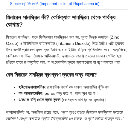
8.
গুরুত্বপূর্ণ লিংকগুলি (Important Links of Rupcharcha.in)
মিনারেল সানস্ক্রিন কী? কেমিক্যাল সানস্ক্রিন থেকে পার্থক্য
কোথায়?
মিনারেল সানস্ক্রিন, যাকে ফিজিক্যাল সানস্ক্রিনও বলা হয়, মুলত জিঙ্ক অক্সাইড (Zinc
Oxide) ও টাইটানিয়াম ডাইঅক্সাইড (Titanium Dioxide) দিয়ে তৈরি। এটি ত্বকের
উপর একটি প্রতিরক্ষা মূলক স্তর তৈরি করে যা ইউভি রশ্মিকে প্রতিফলিত করে। অন্যদিকে,
কেমিক্যাল সানস্ক্রিন (যেমন- অক্টিনোক্সেট, অ্যাভোবেনজোন) ত্বকের ভেতরে শোষিত হয়ে
রশ্মিকে তাপে রূপান্তরিত করে, যা সংবেদনশীল ত্বকে জ্বালাপোড়া বা ব্রণ বাড়াতে পারে।
কেন মিনারেল সানস্ক্রিন ব্রণপ্রবণ ত্বকের জন্য ভালো?
হাইপোঅ্যালার্জেনিক
: রাসায়নিক পদার্থ কম থাকায় অ্যালার্জির ঝুঁকি কম।
নন-কমেডোজেনিক
: pores বন্ধ করে না, ফলে ব্রণ হয় না।
UV/IV রশ্মি থেকে দ্রুত সুরক্ষা
(কেমিক্যাল সানস্ক্রিনের তুলনায়)।
ডার্মাটোলজিস্ট ডা. অনামিকা রায়ের মতে,
“ব্রণ প্রবণ ত্বকে মিনারেল সানস্ক্রিনই সবচেয়ে
নিরাপদ। জিঙ্ক অক্সাইডে অ্যান্টি ইনফ্লেমেটরি গুণ রয়েছে, যা ব্রণ কমাতে সাহায্য করে।”