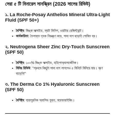
সেরা ৫ টি মিনারেল সানস্ক্রিন (2026 সালের রিভিউ)
১. La Roche-Posay Anthelios Mineral Ultra-Light
Fluid (SPF 50+)
বৈশিষ্ট্য
: জিঙ্ক অক্সাইড, ম্যাট ফিনিশ, ওয়াটার রেজিস্ট্যান্ট।
কার্যকারিতা
: তৈলাক্ত ত্বক নিয়ন্ত্রণ করে, সাদা দাগ ছাড়াই শোষিত হয়।
২. Neutrogena Sheer Zinc Dry-Touch Sunscreen
(SPF 50)
বৈশিষ্ট্য
: ১০০% জিঙ্ক অক্সাইড, হাইপোঅ্যালার্জেনিক।
মিমির রিভিউ
: “প্রথমে কিছুটা সাদা দাগ লাগলেও ৫ মিনিটে মিলিয়ে যায়। ব্রণ
বাড়েনি!”
৩. The Derma Co 1% Hyaluronic Sunscreen
(SPF 50)
বৈশিষ্ট্য
: হায়ালুরনিক অ্যাসিড যুক্ত, ময়েশ্চারাইজিং।