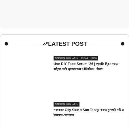
LATEST POST
NATURAL SKIN CARE
TIPS & TRICKS
Use DIY Face Serum ’26 | গ্লোয়িং স্কিন পেতে
বাড়িতে তৈরি অ্যালোভেরা ও ভিটামিন E সিরাম
NATURAL SKIN CARE
গরমকালে Oily Skin ও Sun Tan দূর করতে মুলতানি মাটি ও
টমেটোর ফেসপ্যাক