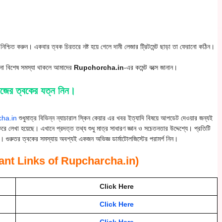
শ্চিত করুন। একবার ত্বক চিরতরে নষ্ট হয়ে গেলে দামী লেজার ট্রিটমেন্ট ছাড়া তা ফেরানো কঠিন।
নো বিশেষ সমস্যা থাকলে আমাদের
Rupchorcha.in
-এর কমেন্ট বক্সে জানান।
নিজের ত্বকের যত্ন নিন।
cha.in
শুধুমাত্র বিভিন্ন ন্যাচারাল স্কিন কেয়ার এর খবর ইত্যাদি বিষয়ে আপডেট দেওয়ার জন্যই
 লেখা হয়েছে। এখানে প্রদত্ত তথ্য শুধু মাত্র সাধারণ জ্ঞান ও সচেতনতার উদ্দেশ্যে। প্রতিটি
 গুরুতর ত্বকের সমস্যায় অবশ্যই একজন অভিজ্ঞ ডার্মাটোলজিস্টের পরামর্শ নিন।
mportant Links of Rupcharcha.in)
Click Here
Click Here
Click Here