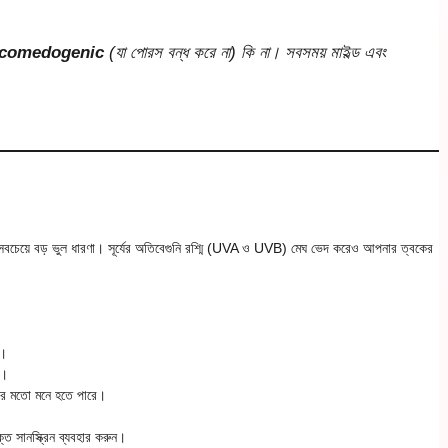
comedogenic
(যা পোরস বন্ধ করে না) কি না। সবসময় মাইল্ড এবং
বচেয়ে বড় ভুল ধারণা। সূর্যের অতিবেগুনি রশ্মি (UVA ও UVB) মেঘ ভেদ করেও আপনার ত্বকের
়।
ে।
র মতো মনে হতে পারে।
্ত সানস্ক্রিন ব্যবহার করুন।