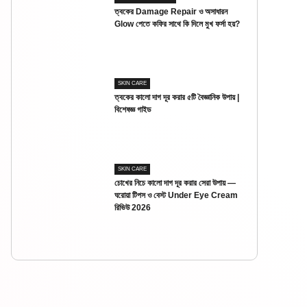
ত্বকের Damage Repair ও অসাধারন
Glow পেতে কফির সাথে কি দিলে মুখ ফর্সা হয়?
SKIN CARE
ত্বকের কালো দাগ দূর করার ৫টি বৈজ্ঞানিক উপায় |
বিশেষজ্ঞ গাইড
SKIN CARE
চোখের নিচে কালো দাগ দূর করার সেরা উপায় —
ঘরোয়া টিপস ও বেস্ট Under Eye Cream
রিভিউ 2026