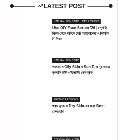
LATEST POST
NATURAL SKIN CARE
TIPS & TRICKS
Use DIY Face Serum ’26 | গ্লোয়িং
স্কিন পেতে বাড়িতে তৈরি অ্যালোভেরা ও ভিটামিন
E সিরাম
NATURAL SKIN CARE
গরমকালে Oily Skin ও Sun Tan দূর করতে
মুলতানি মাটি ও টমেটোর ফেসপ্যাক
PRODUCT REVIEWS
শুষ্ক ত্বক বা Dry Skin-এর জন্য Best
ফেসওয়াশ
NATURAL SKIN CARE