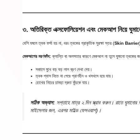
৩. অতিরিক্ত এক্সফোলিয়েশন এবং মেকআপ নিয়ে ঘুমা
বেশি ঘষলে ত্বক ফর্সা হয় না, বরং ত্বকের প্রাকৃতিক সুরক্ষা স্তর (
Skin Barrier
মেকআপের মরণফাঁদ:
ক্লান্তি বা অলসতার কারণে মেকআপ না তুলে ঘুমানো ত্বকের 
সকালে মুখে বড় বড় লাল ব্রণ দেখা দেয়।
ত্বক শ্বাস নিতে না পেরে প্রাণহীন ও খসখসে হয়ে যায়।
চোখের নিচের চামড়া দ্রুত কুঁচকে যায়।
সঠিক অভ্যাস:
সপ্তাহে মাত্র ২ দিন স্ক্রাব করুন। রাতে ঘুমান
মাইসেলার জল, এরপর মাইল্ড ফেসওয়াশ)।