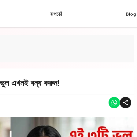
রূপচর্চা
Blog
 ভুল এখনই বন্ধ করুন!