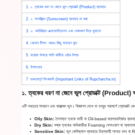
1.
১. ত্বকের ধরণ না জেনে ভুল প্রোডাক্ট (Product) ব্যবহার
2.
২. সানস্ক্রিন (Sunscreen) ব্যবহার না করা
3.
৩. অতিরিক্ত এক্সফোলিয়েশন এবং মেকআপ নিয়ে ঘুমানো
4.
বোনাস টিপস: আরও কিছু সাধারণ ভুল
5.
ঘরোয়া উপায়ে ক্ষতি কাটিয়ে ওঠার উপায়
6.
উপসংহার
7.
গুরুত্বপূর্ণ লিংকগুলি (Important Links of Rupcharcha.in)
১. ত্বকের ধরণ না জেনে ভুল প্রোডাক্ট (Product) ব
এটি সবচেয়ে সাধারণ এবং মারাত্মক ভুল। বিজ্ঞাপন দেখে বা বন্ধুর পরামর্শে প্রোডাক্ট ক
Oily Skin:
তৈলাক্ত ত্বকে ভারী বা Oil-based ময়েশ্চারাইজার ব্যবহার
Dry Skin:
শুষ্ক ত্বকের অধিকারীরা Foaming ফেসওয়াশ বা অ্যালকোহ
Sensitive Skin:
ভুল কেমিক্যাল ব্যবহারে চিরস্থায়ী লালচে ভাব বা