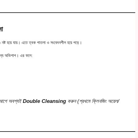
নো
) নষ্ট হয়ে যায়। এতে ত্বক পাতলা ও সংবেদনশীল হয়ে পড়ে।
জন্য অভিশাপ। এর ফলে:
োর আগে অবশ্যই
Double Cleansing
করুন (প্রথমে ক্লিনজিং অয়েল/