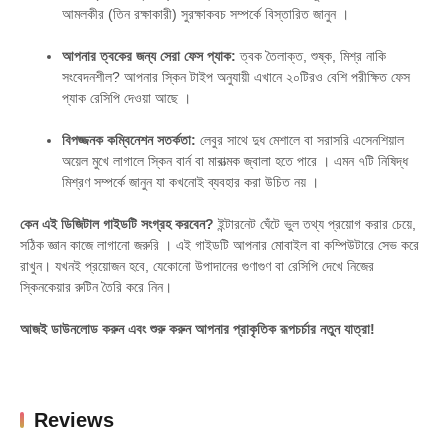
আমলকীর (তিন রক্ষাকারী) সুরক্ষাকবচ সম্পর্কে বিস্তারিত জানুন
।
আপনার ত্বকের জন্য সেরা ফেস প্যাক:
ত্বক তৈলাক্ত, শুষ্ক, মিশ্র নাকি
সংবেদনশীল?
আপনার স্কিন টাইপ অনুযায়ী এখানে ২০টিরও বেশি পরীক্ষিত ফেস
প্যাক রেসিপি দেওয়া আছে
।
বিপজ্জনক কম্বিনেশন সতর্কতা:
লেবুর সাথে দুধ মেশালে বা সরাসরি এসেনশিয়াল
অয়েল মুখে লাগালে স্কিন বার্ন বা মারাত্মক জ্বালা হতে পারে
।
এমন ৭টি নিষিদ্ধ
মিশ্রণ সম্পর্কে জানুন যা কখনোই ব্যবহার করা উচিত নয়
।
কেন এই ডিজিটাল গাইডটি সংগ্রহ করবেন?
ইন্টারনেট ঘেঁটে ভুল তথ্য প্রয়োগ করার চেয়ে,
সঠিক জ্ঞান কাজে লাগানো জরুরি
। এই গাইডটি আপনার মোবাইল বা কম্পিউটারে সেভ করে
রাখুন। যখনই প্রয়োজন হবে, যেকোনো উপাদানের গুণাগুণ বা রেসিপি দেখে নিজের
স্কিনকেয়ার রুটিন তৈরি করে নিন।
আজই ডাউনলোড করুন এবং শুরু করুন আপনার প্রাকৃতিক রূপচর্চার নতুন যাত্রা!
Reviews