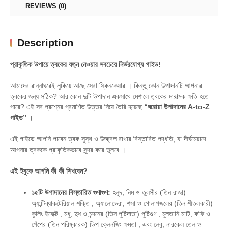
REVIEWS (0)
Rupcharcha
quantity
Description
প্রাকৃতিক উপায়ে ত্বকের যত্ন নেওয়ার সবচেয়ে নির্ভরযোগ্য গাইড!
আমাদের রান্নাঘরেই লুকিয়ে আছে সেরা স্কিনকেয়ার
। কিন্তু কোন উপাদানটি আপনার
ত্বকের জন্য সঠিক?
আর কোন দুটি উপাদান একসাথে মেশালে ত্বকের মারাত্মক ক্ষতি হতে
পারে
?
এই সব প্রশ্নের প্রমাণিত উত্তর নিয়ে তৈরি হয়েছে
“ঘরোয়া উপাদানের A-to-Z
গাইড”
।
এই গাইডে আপনি পাবেন ত্বক সুস্থ ও উজ্জ্বল রাখার বিস্তারিত পদ্ধতি, যা দীর্ঘমেয়াদে
আপনার ত্বককে প্রাকৃতিকভাবে সুন্দর করে তুলবে
।
এই ইবুকে আপনি কী কী শিখবেন?
১৫টি উপাদানের বিস্তারিত গুণাগুণ:
হলুদ, নিম ও তুলসীর (তিন রাজা)
অ্যান্টিব্যাকটেরিয়াল শক্তি
, অ্যালোভেরা, শসা ও গোলাপজলের (তিন শীতলকারী)
কুলিং ইফেক্ট
, মধু, দুধ ও চন্দনের (তিন পুষ্টিদাতা) পুষ্টিগুণ
, মুলতানি মাটি, কফি ও
পেঁপের (তিন পরিষ্কারক) ডিপ ক্লেনজিং ক্ষমতা
, এবং লেবু, নারকেল তেল ও