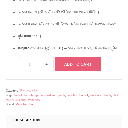
১৫টি শক্তিশালী ঘরোয়া উপাদানের গুণাগুণ ও সঠিক ব্যবহার
।
ত্বকের ধরন অনুযায়ী ২০টির বেশি পরীক্ষিত ফেস প্যাক রেসিপি
।
ত্বকের মারাত্মক ক্ষতি এড়াতে ৭টি বিপজ্জনক স্কিনকেয়ার কম্বিনেশনের সতর্কতা
।
পৃষ্ঠা সংখ্যা:
১৭
।
ফরম্যাট:
পোর্টেবল ডকুমেন্ট (PDF) – কেনার সাথে সাথেই ডাউনলোডের সুবিধা।
ADD TO CART
ঘরোয়া
উপাদানের
A-
to-
Z
Category:
স্কিনকেয়ার গাইড
Tags:
bangla beauty tips
,
natural face pack
,
rupcharcha pdf
,
skincare ebook
,
ত্বকের
গাইড
যত্নে ঘরোয়া উপাদান
,
রূপচর্চা গাইড
–
Brand:
Rupcharcha
সম্পূর্ণ
স্কিনকেয়ার
DESCRIPTION
ইবুক
|