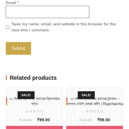
Email
*
Save my name, email, and website in this browser for the
next time I comment.
Related products
SALE!
SALE!
৩০ দিনের স্কিন গ্লো চ্যালেঞ্জ স্কিনকেয়ার
৩০-দিনের স্কিনকেয়ার চ্যালেঞ্জ ট্র্যাকার –
গাইড
আপনার ডেইলি রূপচর্চা রুটিন | Rupcharcha
0
0
Original
Current
Original
Current
₹
99.00
₹
99.00
₹
149.00
o
₹
149.00
o
u
u
price
price
price
price
t
t