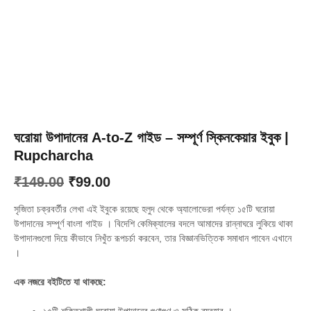
ঘরোয়া উপাদানের A-to-Z গাইড – সম্পূর্ণ স্কিনকেয়ার ইবুক |
Rupcharcha
Original
Current
₹
149.00
₹
99.00
price
price
সৃজিতা চক্রবর্তীর লেখা এই ইবুকে রয়েছে হলুদ থেকে অ্যালোভেরা পর্যন্ত ১৫টি ঘরোয়া
was:
is:
উপাদানের সম্পূর্ণ বাংলা গাইড
।
বিদেশি কেমিক্যালের বদলে আমাদের রান্নাঘরে লুকিয়ে থাকা
উপাদানগুলো দিয়ে কীভাবে নিখুঁত রূপচর্চা করবেন, তার বিজ্ঞানভিত্তিক সমাধান পাবেন এখানে
₹149.00.
₹99.00.
।
এক নজরে বইটিতে যা থাকছে: