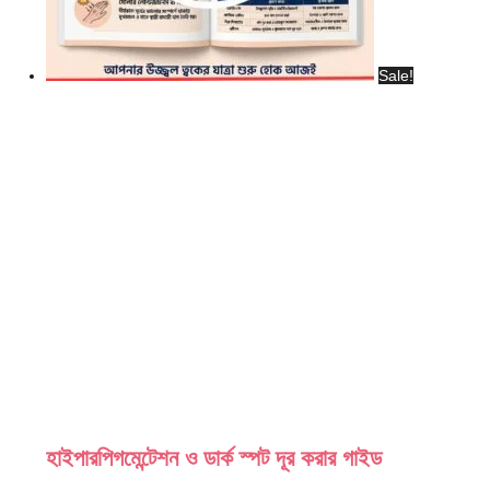
Sale!
হাইপারপিগমেন্টেশন ও ডার্ক স্পট দূর করার গাইড