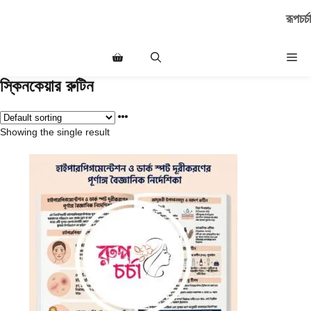
Skip
রূপচর্চা
to
content
Me
স্কিনকেয়ার রুটিন
Showing the single result