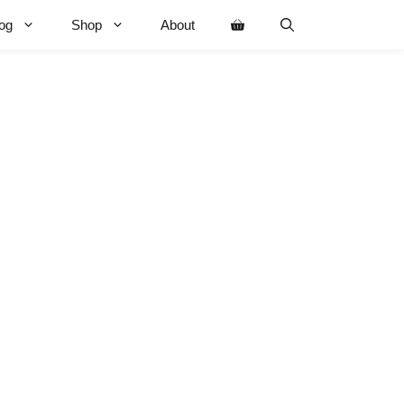
og
Shop
About