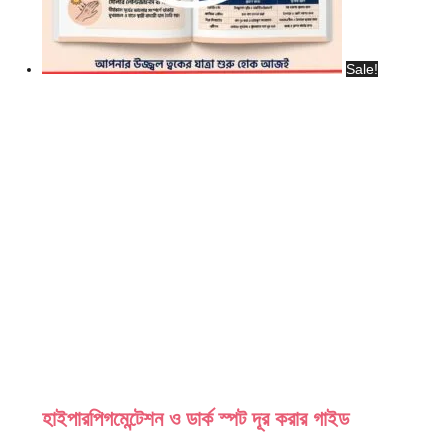
Sale!
হাইপারপিগমেন্টেশন ও ডার্ক স্পট দূর করার গাইড