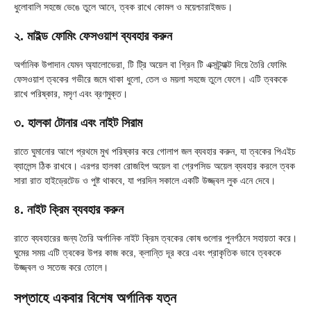
ধুলোবালি সহজে ভেঙে তুলে আনে, ত্বক রাখে কোমল ও ময়েশ্চারাইজড।
২. মাইল্ড ফোমিং ফেসওয়াশ ব্যবহার করুন
অর্গানিক উপাদান যেমন অ্যালোভেরা, টি ট্রি অয়েল বা গ্রিন টি এক্সট্র্যাক্ট দিয়ে তৈরি ফোমিং
ফেসওয়াশ ত্বকের গভীরে জমে থাকা ধুলো, তেল ও ময়লা সহজে তুলে ফেলে। এটি ত্বককে
রাখে পরিষ্কার, মসৃণ এবং ব্রণমুক্ত।
৩. হালকা টোনার এবং নাইট সিরাম
রাতে ঘুমানোর আগে প্রথমে মুখ পরিষ্কার করে গোলাপ জল ব্যবহার করুন, যা ত্বকের পিএইচ
ব্যালেন্স ঠিক রাখবে। এরপর হালকা রোজহিপ অয়েল বা গ্রেপসিড অয়েল ব্যবহার করলে ত্বক
সারা রাত হাইড্রেটেড ও পুষ্ট থাকবে, যা পরদিন সকালে একটি উজ্জ্বল লুক এনে দেবে।
৪. নাইট ক্রিম ব্যবহার করুন
রাতে ব্যবহারের জন্য তৈরি অর্গানিক নাইট ক্রিম ত্বকের কোষ গুলোর পুনর্গঠনে সহায়তা করে।
ঘুমের সময় এটি ত্বকের উপর কাজ করে, ক্লান্তি দূর করে এবং প্রাকৃতিক ভাবে ত্বককে
উজ্জ্বল ও সতেজ করে তোলে।
সপ্তাহে একবার বিশেষ অর্গানিক যত্ন