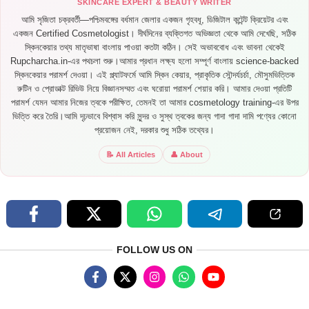
SKINCARE EXPERT & BEAUTY WRITER
আমি সৃজিতা চক্রবর্তী—পশ্চিমবঙ্গের বর্ধমান জেলার একজন গৃহবধূ, ডিজিটাল কন্টেন্ট ক্রিয়েটর এবং
একজন Certified Cosmetologist। দীর্ঘদিনের ব্যক্তিগত অভিজ্ঞতা থেকে আমি দেখেছি, সঠিক
স্কিনকেয়ার তথ্য মাতৃভাষা বাংলায় পাওয়া কতটা কঠিন। সেই অভাববোধ এবং ভাবনা থেকেই
Rupcharcha.in-এর পথচলা শুরু।আমার প্রধান লক্ষ্য হলো সম্পূর্ণ বাংলায় science-backed
স্কিনকেয়ার পরামর্শ দেওয়া। এই প্ল্যাটফর্মে আমি স্কিন কেয়ার, প্রাকৃতিক সৌন্দর্যচর্চা, মৌসুমভিত্তিক
রুটিন ও প্রোডাক্ট রিভিউ নিয়ে বিজ্ঞানসম্মত এবং ঘরোয়া পরামর্শ শেয়ার করি। আমার দেওয়া প্রতিটি
পরামর্শ যেমন আমার নিজের ত্বকে পরীক্ষিত, তেমনই তা আমার cosmetology training-এর উপর
ভিত্তি করে তৈরি।আমি দৃঢ়ভাবে বিশ্বাস করি সুন্দর ও সুস্থ ত্বকের জন্য গাদা গাদা দামি পণ্যের কোনো
প্রয়োজন নেই, দরকার শুধু সঠিক তথ্যের।
📝 All Articles
👤 About
FOLLOW US ON