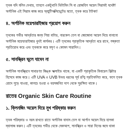
ত্বক যদি মলিন দেখায়, তাহলে একটুখানি ভিটামিন সি বা রোজহিপ অয়েল সিরামই যথেষ্ট!
অর্গানিক এই সিরাম কাজ করে অ্যান্টিঅক্সিডেন্টের মতো, ত্বক করে টাটকা!
৪. অর্গানিক ময়েশ্চারাইজার প্রয়োগ করুন
ত্বকের গভীর আর্দ্রতার জন্য শিয়া বাটার, নারকেল তেল বা জোজোবা অয়েল দিয়ে বানানো
অর্গানিক ময়েশ্চারাইজার খুবই কার্যকর। এটি ত্বকের প্রাকৃতিক আর্দ্রতা ধরে রাখে, শুষ্কতা
প্রতিরোধ করে এবং ত্বককে করে মসৃণ ও কোমল সারাদিন।
৫. সানস্ক্রিন ভুলে যাবেন না
অর্গানিক সানস্ক্রিনে সাধারণত জিঙ্ক অক্সাইড থাকে, যা একটি প্রাকৃতিক মিনারেল ফিল্টার
হিসেবে কাজ করে। এটি UVA ও UVB উভয় ধরনের সূর্য রশ্মি প্রতিফলিত করে, ফলে ত্বক
রোদে পুড়ে যাওয়া, কালচে হওয়া ও বয়সজনিত দাগ থেকে সুরক্ষিত থাকে।
রাতের Organic Skin Care Routine
১. ক্লিনজিং অয়েল দিয়ে মুখ পরিষ্কার করুন
ত্বক পরিষ্কার ও নরম রাখতে রাতে অর্গানিক বাদাম তেল বা আর্গান অয়েল দিয়ে হালকা
ম্যাসাজ করুন। এটি ত্বকের গভীর থেকে মেকআপ, সানস্ক্রিন ও সারা দিনের জমে থাকা