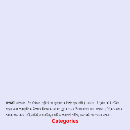
রূপচর্চা
আপনার নিত্যদিনের সৌন্দর্য ও সুস্থতার বিশ্বস্ত সঙ্গী। আমরা বিশ্বাস করি সঠিক
যত্ন এবং প্রাকৃতিক উপায়ে নিজেকে আরও সুন্দর ভাবে উপস্থাপন করা সম্ভব। স্কিনকেয়ার
থেকে শুরু করে লাইফস্টাইল সবকিছুর সঠিক পরামর্শ পৌঁছে দেওয়াই আমাদের লক্ষ্য।
Categories