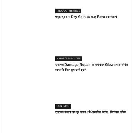
PRODUCT REVIEWS
শুষ্ক ত্বক বা Dry Skin-এর জন্য Best ফেসওয়াশ
NATURAL SKIN CARE
ত্বকের Damage Repair ও অসাধারন Glow পেতে কফির
সাথে কি দিলে মুখ ফর্সা হয়?
SKIN CARE
ত্বকের কালো দাগ দূর করার ৫টি বৈজ্ঞানিক উপায় | বিশেষজ্ঞ গাইড