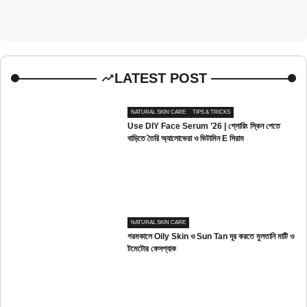
LATEST POST
NATURAL SKIN CARE
TIPS & TRICKS
Use DIY Face Serum ’26 | গ্লোয়িং স্কিন পেতে
বাড়িতে তৈরি অ্যালোভেরা ও ভিটামিন E সিরাম
NATURAL SKIN CARE
গরমকালে Oily Skin ও Sun Tan দূর করতে মুলতানি মাটি ও
টমেটোর ফেসপ্যাক