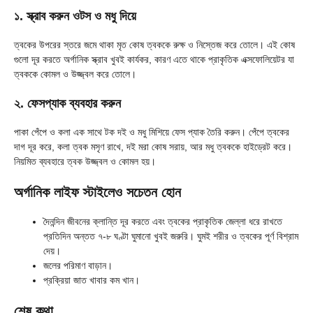
১. স্ক্রাব করুন ওটস ও মধু দিয়ে
ত্বকের উপরের স্তরে জমে থাকা মৃত কোষ ত্বককে রুক্ষ ও নিস্তেজ করে তোলে। এই কোষ
গুলো দূর করতে অর্গানিক স্ক্রাব খুবই কার্যকর, কারণ এতে থাকে প্রাকৃতিক এক্সফোলিয়েটর যা
ত্বককে কোমল ও উজ্জ্বল করে তোলে।
২. ফেসপ্যাক ব্যবহার করুন
পাকা পেঁপে ও কলা এক সাথে টক দই ও মধু মিশিয়ে ফেস প্যাক তৈরি করুন। পেঁপে ত্বকের
দাগ দূর করে, কলা ত্বক মসৃণ রাখে, দই মরা কোষ সরায়, আর মধু ত্বককে হাইড্রেট করে।
নিয়মিত ব্যবহারে ত্বক উজ্জ্বল ও কোমল হয়।
অর্গানিক লাইফ স্টাইলেও সচেতন হোন
দৈনন্দিন জীবনের ক্লান্তি দূর করতে এবং ত্বকের প্রাকৃতিক জেল্লা ধরে রাখতে
প্রতিদিন অন্তত ৭-৮ ঘণ্টা ঘুমানো খুবই জরুরি। ঘুমই শরীর ও ত্বকের পূর্ণ বিশ্রাম
দেয়।
জলের পরিমাণ বাড়ান।
প্রক্রিয়া জাত খাবার কম খান।
শেষ কথা