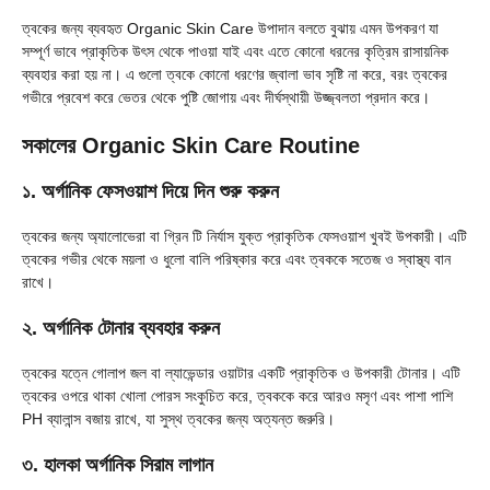
ত্বকের জন্য ব্যবহৃত Organic Skin Care উপাদান বলতে বুঝায় এমন উপকরণ যা
সম্পূর্ণ ভাবে প্রাকৃতিক উৎস থেকে পাওয়া যাই এবং এতে কোনো ধরনের কৃত্রিম রাসায়নিক
ব্যবহার করা হয় না। এ গুলো ত্বকে কোনো ধরণের জ্বালা ভাব সৃষ্টি না করে, বরং ত্বকের
গভীরে প্রবেশ করে ভেতর থেকে পুষ্টি জোগায় এবং দীর্ঘস্থায়ী উজ্জ্বলতা প্রদান করে।
সকালের Organic Skin Care Routine
১. অর্গানিক ফেসওয়াশ দিয়ে দিন শুরু করুন
ত্বকের জন্য অ্যালোভেরা বা গ্রিন টি নির্যাস যুক্ত প্রাকৃতিক ফেসওয়াশ খুবই উপকারী। এটি
ত্বকের গভীর থেকে ময়লা ও ধুলো বালি পরিষ্কার করে এবং ত্বককে সতেজ ও স্বাস্থ্য বান
রাখে।
২. অর্গানিক টোনার ব্যবহার করুন
ত্বকের যত্নে গোলাপ জল বা ল্যাভেন্ডার ওয়াটার একটি প্রাকৃতিক ও উপকারী টোনার। এটি
ত্বকের ওপরে থাকা খোলা পোরস সংকুচিত করে, ত্বককে করে আরও মসৃণ এবং পাশা পাশি
PH ব্যালান্স বজায় রাখে, যা সুস্থ ত্বকের জন্য অত্যন্ত জরুরি।
৩. হালকা অর্গানিক সিরাম লাগান