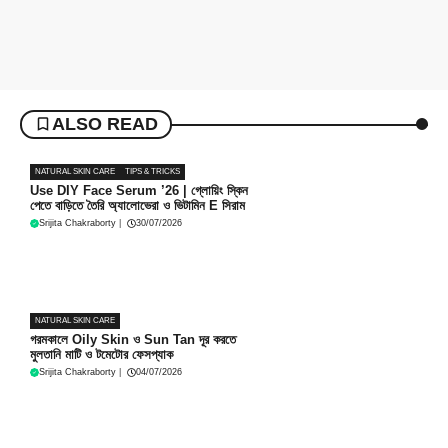
ALSO READ
NATURAL SKIN CARE
TIPS & TRICKS
Use DIY Face Serum ’26 | গ্লোয়িং স্কিন
পেতে বাড়িতে তৈরি অ্যালোভেরা ও ভিটামিন E সিরাম
Srijita Chakraborty
|
30/07/2026
NATURAL SKIN CARE
গরমকালে Oily Skin ও Sun Tan দূর করতে
মুলতানি মাটি ও টমেটোর ফেসপ্যাক
Srijita Chakraborty
|
04/07/2026