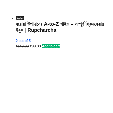
Sale!
ঘরোয়া উপাদানের A-to-Z গাইড – সম্পূর্ণ স্কিনকেয়ার
ইবুক | Rupcharcha
0
out of 5
Original
Current
Add to cart
₹
149.00
₹
99.00
price
price
was:
is:
₹149.00.
₹99.00.