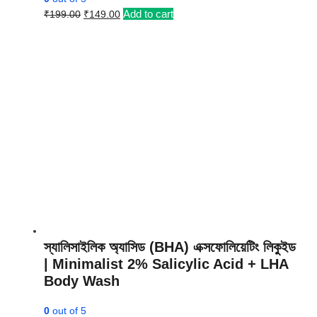
Original
Current
Add to cart
₹
199.00
₹
149.00
price
price
was:
is:
₹199.00.
₹149.00.
স্যালিসাইলিক অ্যাসিড (BHA) এক্সফোলিয়েটিং লিকুইড
| Minimalist 2% Salicylic Acid + LHA
Body Wash
0
out of 5