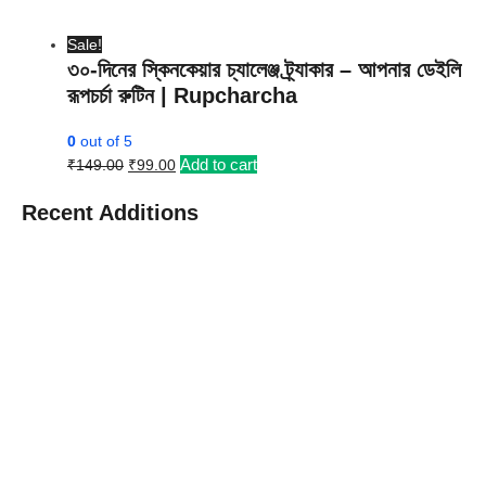
Sale!
৩০-দিনের স্কিনকেয়ার চ্যালেঞ্জ ট্র্যাকার – আপনার ডেইলি
রূপচর্চা রুটিন | Rupcharcha
0
out of 5
Original
Current
Add to cart
₹
149.00
₹
99.00
price
price
was:
is:
Recent Additions
₹149.00.
₹99.00.