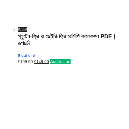
Sale!
গ্লুটেন-ফ্রি ও ডেইরি-ফ্রি রেসিপি কালেকশন PDF |
রূপচর্চা
0
out of 5
Original
Current
Add to cart
₹
199.00
₹
149.00
price
price
was:
is:
₹199.00.
₹149.00.