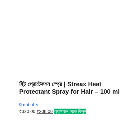
হিট প্রোটেকশন স্প্রে | Streax Heat
Protectant Spray for Hair – 100 ml
0
out of 5
Original
Current
অ্যামাজন থেকে কিনুন
₹
320.00
₹
208.00
price
price
was:
is:
₹320.00.
₹208.00.