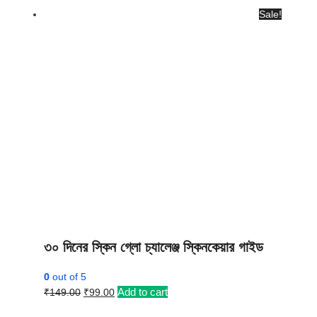
Sale!
৩০ দিনের স্কিন গ্লো চ্যালেঞ্জ স্কিনকেয়ার গাইড
0
out of 5
Original
Current
Add to cart
₹
149.00
₹
99.00
price
price