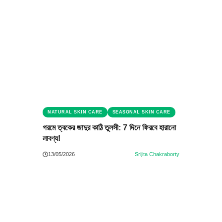
NATURAL SKIN CARE
SEASONAL SKIN CARE
গরমে ত্বকের জাদুর কাঠি তুলসী: 7 দিনে ফিরবে হারানো
লাবণ্য!
13/05/2026
Srijita Chakraborty