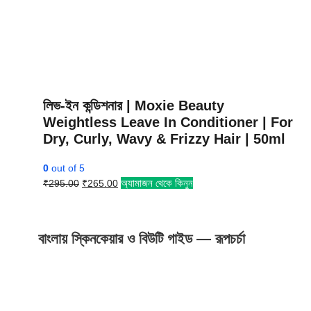
লিভ-ইন কন্ডিশনার | Moxie Beauty
Weightless Leave In Conditioner | For
Dry, Curly, Wavy & Frizzy Hair | 50ml
0
out of 5
Original
Current
অ্যামাজন থেকে কিনুন
₹
295.00
₹
265.00
price
price
was:
is:
₹295.00.
₹265.00.
বাংলায় স্কিনকেয়ার ও বিউটি গাইড — রূপচর্চা