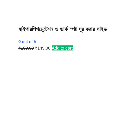
হাইপারপিগমেন্টেশন ও ডার্ক স্পট দূর করার গাইড
0
out of 5
Original
Current
Add to cart
₹
199.00
₹
149.00
price
price
was:
is:
₹199.00.
₹149.00.