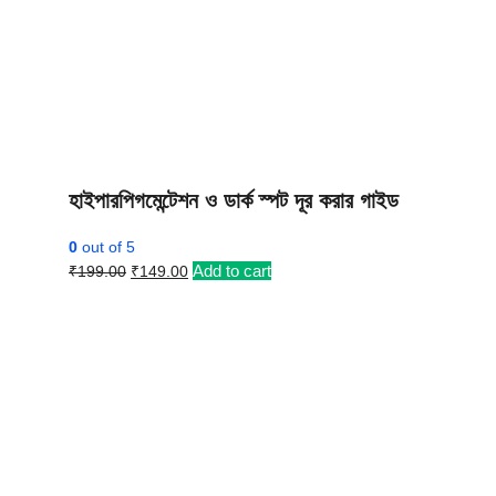
হাইপারপিগমেন্টেশন ও ডার্ক স্পট দূর করার গাইড
0
out of 5
Original
Current
Add to cart
₹
199.00
₹
149.00
price
price
was:
is:
₹199.00.
₹149.00.